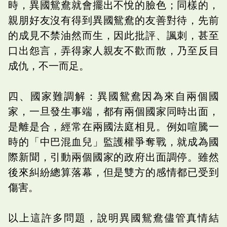
時，異國鴛鴦就會擺出不悅的臉色；同樣的，
親朋好友沒有得到異國鴛鴦的友善對待，先前
的成見不禁油然而生，因此批評、諷刺，甚至
口出怨言，弄得家人親友不歡而散，乃至反目
成仇，不一而足。
四、國家難調解：異國鴛鴦因為來自兩個國
家，一旦發生事端，都有兩個國家同時出面，
是離是合，經常在兩國法庭相見。例如喧騰一
時的「中巴混血兒」監護權爭奪戰，就成為國
際新聞，引動兩個國家的政府出面調停。雖然
後來糾紛總算落幕，但是雙方的感情都已受到
傷害。
以上這許多問題，說明異國鴛鴦儘管真情結