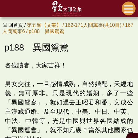
回首頁 /
第五類【文叢】 /
162-171人間萬事(共10冊) /
167
人間萬事6 /
p188 異國鴛鴦
p188 異國鴛鴦
各位讀者，大家吉祥！
男女交往，一旦感情成熟，自然婚配，天經地
義，無可厚非。只是現代的婚姻，多了一些
「異國鴛鴦」，就如過去王昭君和番，文成公
主漢藏通婚。及至現代，中美、中日、中英、
中法、中韓等，光是中國與世界各國結成的
「異國鴛鴦」，就不知凡幾？當然其他國家也