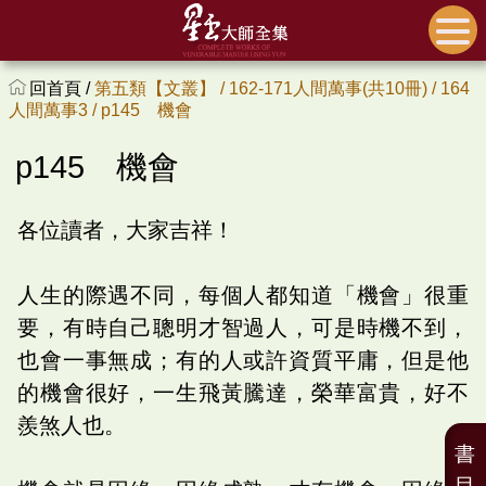
回首頁 /
第五類【文叢】 /
162-171人間萬事(共10冊) /
164
人間萬事3 /
p145 機會
p145 機會
各位讀者，大家吉祥！
人生的際遇不同，每個人都知道「機會」很重
要，有時自己聰明才智過人，可是時機不到，
也會一事無成；有的人或許資質平庸，但是他
的機會很好，一生飛黃騰達，榮華富貴，好不
羨煞人也。
書
目