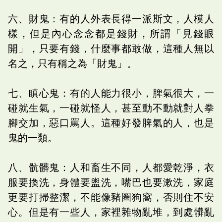
六、財鬼：有的人外表長得一派斯文，人模人
樣，但是內心念念都是錢財，所謂「見錢眼
開」，只要有錢，什麼事都敢做，這種人無以
名之，只有稱之為「財鬼」。
七、瞋心鬼：有的人能力很小，脾氣很大，一
碰就生氣，一碰就怪人，甚至動不動就對人拳
腳交加，惡口罵人。這種好發脾氣的人，也是
鬼的一類。
八、骯髒鬼：人和畜生不同，人都愛乾淨，衣
服要換洗，身體要盥洗，嘴巴也要漱洗，家庭
更要打掃整潔，不能像豬圈狗窩，否則住不安
心。但是有一些人，家裡雜物亂堆，到處髒亂