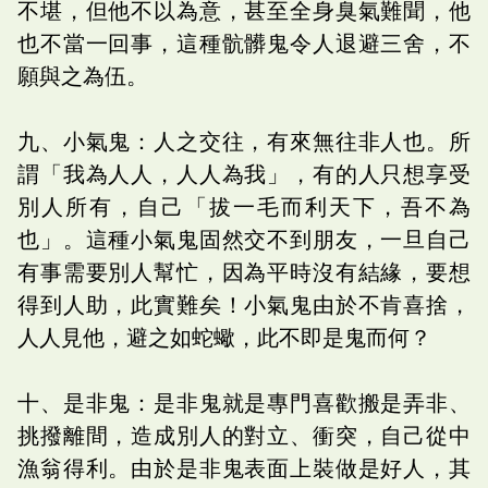
不堪，但他不以為意，甚至全身臭氣難聞，他
也不當一回事，這種骯髒鬼令人退避三舍，不
願與之為伍。
九、小氣鬼：人之交往，有來無往非人也。所
謂「我為人人，人人為我」，有的人只想享受
別人所有，自己「拔一毛而利天下，吾不為
也」。這種小氣鬼固然交不到朋友，一旦自己
有事需要別人幫忙，因為平時沒有結緣，要想
得到人助，此實難矣！小氣鬼由於不肯喜捨，
人人見他，避之如蛇蠍，此不即是鬼而何？
十、是非鬼：是非鬼就是專門喜歡搬是弄非、
挑撥離間，造成別人的對立、衝突，自己從中
漁翁得利。由於是非鬼表面上裝做是好人，其