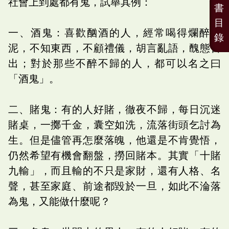
社會上到處都有鬼，試舉其例：
書
目
一、酒鬼：喜歡酗酒的人，經常喝得爛醉如
錄
泥，不知東西，不顧禮儀，胡言亂語，醜態百
出；對於那些不醉不歸的人，都可以名之曰
「酒鬼」。
二、賭鬼：有的人好賭，徹夜不歸，每日沉迷
賭桌，一擲千金，囊空如洗，流落街頭乞討為
生。但是儘管再怎麼落魄，他還是不肯覺悟，
仍然希望有機會翻盤，撈回賭本。其實「十賭
九輸」，而且輸的不只是家財，還有人格、名
聲，甚至家庭、前途都毀於一旦，如此不淪落
為鬼，又能做什麼呢？