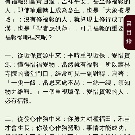
有福報則富貴通達，吉祥平安。甚至修福報的
人，即使輪迴轉世成為畜生，也是「大象披瓔
珞」；沒有修福報的人，就算現世修行成了羅
書
漢，也是「聖者應供薄」，可見福報的重要。
目
福報從哪裡來呢？
錄
一、從環保資源中來：平時重視環保，愛惜資
源；懂得惜福愛物，當然就有福報。所以叢林
寺院的齋堂門口，經常可見一副對聯，寫著：
「一粥一飯，當思來處不易；一絲一縷，須知
物力維艱。」一個重視環保，愛惜資源的人，
必有福報。
二、從發心作務中來：你努力耕種福田，禾苗
才會生長；你發心作務勞動，事情才能成功。