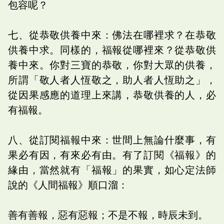
包容呢？
七、從恭敬供養中來：佛法在哪裡求？在恭敬
供養中求。同樣的，福報從哪裡來？從恭敬供
養中來。你對三寶的恭敬，你對大眾的供養，
所謂「敬人者人恆敬之，助人者人恆助之」，
從因果感應的道理上來講，恭敬供養的人，必
有福報。
八、從訂閱福報中來：世間上無論什麼事，有
果必有因，有來必有由。有了訂閱《福報》的
緣由，當然就有「福報」的果實，如心定法師
說的《人間福報》順口溜：
善有善報，惡有惡報；不是不報，時辰未到。