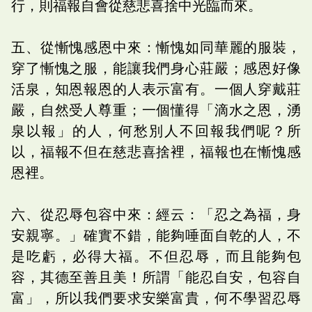
行，則福報自會從慈悲喜捨中光臨而來。
五、從慚愧感恩中來：慚愧如同華麗的服裝，
穿了慚愧之服，能讓我們身心莊嚴；感恩好像
活泉，知恩報恩的人表示富有。一個人穿戴莊
嚴，自然受人尊重；一個懂得「滴水之恩，湧
泉以報」的人，何愁別人不回報我們呢？所
以，福報不但在慈悲喜捨裡，福報也在慚愧感
恩裡。
六、從忍辱包容中來：經云：「忍之為福，身
安親寧。」確實不錯，能夠唾面自乾的人，不
是吃虧，必得大福。不但忍辱，而且能夠包
容，其德至善且美！所謂「能忍自安，包容自
富」，所以我們要求安樂富貴，何不學習忍辱