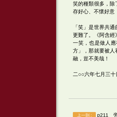
笑的種類很多，除
存好心、不懷好意
「笑」是世界共通
更難了。《阿含經
一笑，也是做人應
方」，那就要被人
融，豈不美哉！
二○○六年七月三
p211 
上一則 :