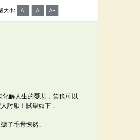
級大小:
A-
A
A+
能化解人生的憂悲，笑也可以
惹人討厭！試舉如下：
人聽了毛骨悚然。