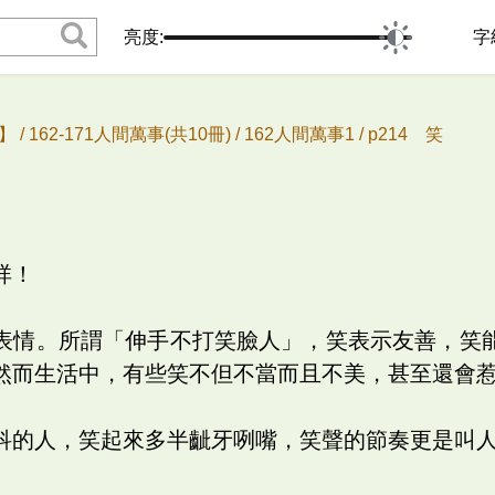
亮度:
字
 /
162-171人間萬事(共10冊) /
162人間萬事1 /
p214 笑
祥！
表情。所謂「伸手不打笑臉人」，笑表示友善，笑
然而生活中，有些笑不但不當而且不美，甚至還會
科的人，笑起來多半齜牙咧嘴，笑聲的節奏更是叫