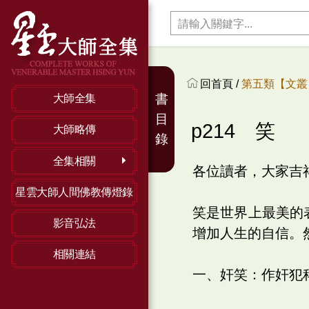
回首頁 /
第五類【文叢】
書
大師全集
目
p214 笑
大師略傳
錄
全集相關
各位讀者，大家吉
星雲大師人間佛教傳燈錄
笑是世界上最美的
影音弘法
增加人生的自信。
相關連結
一、奸笑：作奸犯