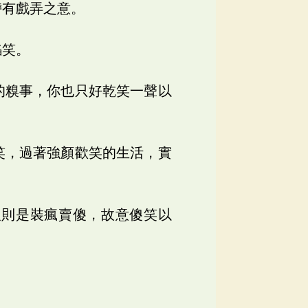
帶有戲弄之意。
諂笑。
的糗事，你也只好乾笑一聲以
笑，過著強顏歡笑的生活，實
人則是裝瘋賣傻，故意傻笑以