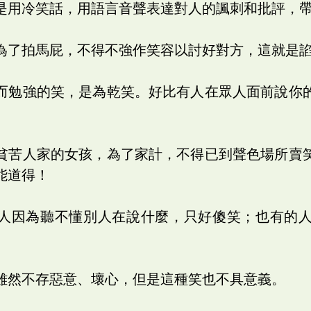
是用冷笑話，用語言音聲表達對人的諷刺和批評，
為了拍馬屁，不得不強作笑容以討好對方，這就是
而勉強的笑，是為乾笑。好比有人在眾人面前說你
貧苦人家的女孩，為了家計，不得已到聲色場所賣
能道得！
人因為聽不懂別人在說什麼，只好傻笑；也有的
雖然不存惡意、壞心，但是這種笑也不具意義。