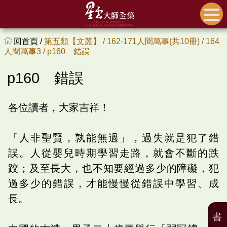
回首頁 /
第五類【文叢】 /
162-171人間萬事(共10冊) /
164
人間萬事3 /
p160 錯誤
p160 錯誤
各位讀者，大家吉祥！
「人非聖賢，孰能無過」，過失就是犯了錯
誤。人從嬰兒時期學習走路，就會不斷的跌
跤；及至長大，也不知要經過多少的障礙，犯
過多少的錯誤，才能慢慢從錯誤中學習、成
長。
書