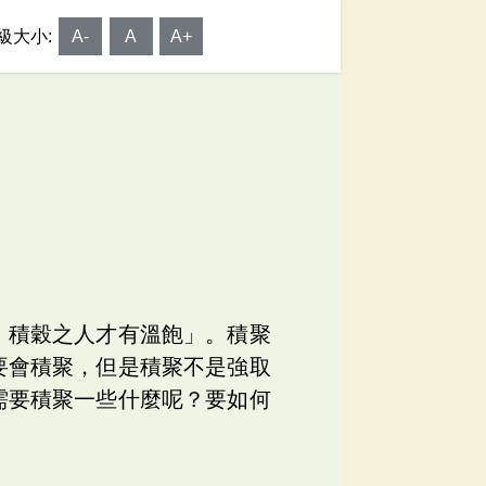
級大小:
A-
A
A+
，積穀之人才有溫飽」。積聚
要會積聚，但是積聚不是強取
需要積聚一些什麼呢？要如何