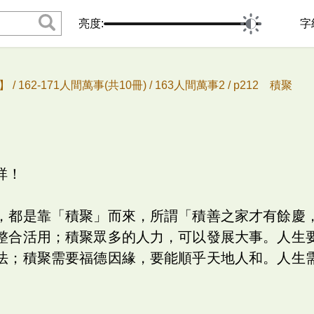
亮度:
字
 /
162-171人間萬事(共10冊) /
163人間萬事2 /
p212 積聚
祥！
，都是靠「積聚」而來，所謂「積善之家才有餘慶
整合活用；積聚眾多的人力，可以發展大事。人生
法；積聚需要福德因緣，要能順乎天地人和。人生