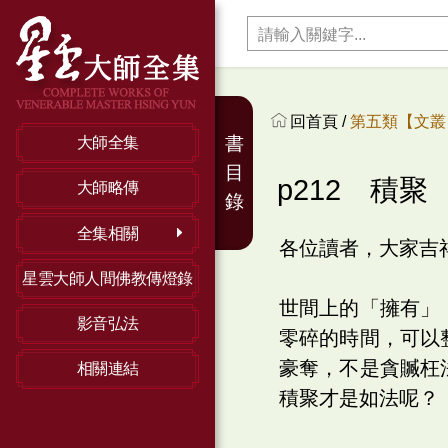
回首頁 /
第五類【文叢】
書
大師全集
目
p212 積聚
大師略傳
錄
全集相關
各位讀者，大家吉
星雲大師人間佛教傳燈錄
世間上的「擁有」
影音弘法
零碎的時間，可以
豪奪，不是貪贓枉
相關連結
積聚才是如法呢？