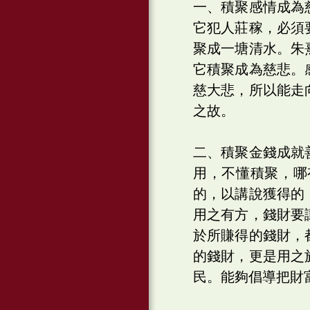
一、積聚感情成為
它犯人莊稼，必須
聚成一塘清水。朱
它積聚成為慈悲。
慈大悲，所以能走
之故。
二、積聚金錢成就
用，不懂積聚，哪
的，以講說獲得的
用之有方，錢財要
於所賺得的錢財，
的錢財，更是用之
民。能夠倡導把財