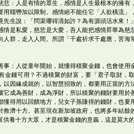
慈悲：人是有情的眾生，感情是人生最根本的擁有
要用韁轡加以限制。感情絕不能任它「人欲橫流」
熹先生說：「問渠哪得清如許？為有源頭活水來！
感情是私愛，慈悲是大愛，吾人能把感情昇華為慈
向人群，走入人間。所謂「千處祈求千處應，苦海
善事：人從童年開始，就懂得積聚金錢，也會使用
有金錢可用？不過積聚的財富，要「君子取財，
，以因緣成就的，以智慧招致的，都要用正當的方
讓它成為善財，成為淨財，所以積聚的錢財要用於
都懂得用以回饋地方，兒女子孫賺得的錢財，也要
於救濟十方。甚至現在新加坡政府，也將多年結餘
富供養十方大眾，才是積聚金錢的意義，這是莫大