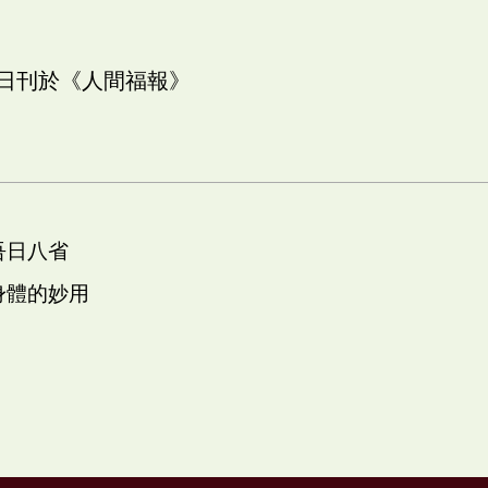
五日刊於《人間福報》
吾日八省
 身體的妙用