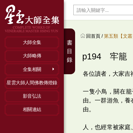
回首頁 /
第五類【文叢】
書
大師全集
目
p194 牢籠
大師略傳
錄
全集相關
各位讀者，大家吉
星雲大師人間佛教傳燈錄
一隻小鳥，關在籠
影音弘法
由。一群游魚，養
由。
相關連結
人，也經常被家庭