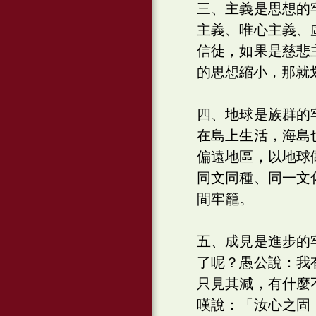
三、主義是思想的
主義、唯心主義、
信徒，如果是慈悲
的思想縮小，那就
四、地球是族群的
在島上生活，海島
偏遠地區，以地球
同文同種、同一文
間牢籠。
五、成見是進步的
了呢？愚公說：我
只見其減，有什麼
嘆說：「汝心之固