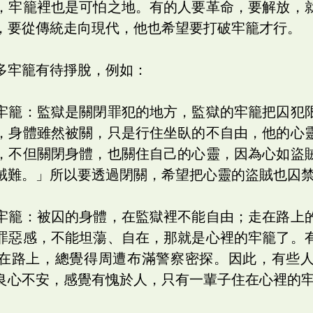
，牢籠裡也是可怕之地。有的人要革命，要解放，
，要從傳統走向現代，他也希望要打破牢籠才行。
多牢籠有待掙脫，例如：
牢籠：監獄是關閉罪犯的地方，監獄的牢籠把囚犯
，身體雖然被關，只是行住坐臥的不自由，他的心
，不但關閉身體，也關住自己的心靈，因為心如盜
賊難。」所以要透過閉關，希望把心靈的盜賊也囚
牢籠：被囚的身體，在監獄裡不能自由；走在路上
罪惡感，不能坦蕩、自在，那就是心裡的牢籠了。
在路上，總覺得周遭布滿警察密探。因此，有些
良心不安，感覺有愧於人，只有一輩子住在心裡的