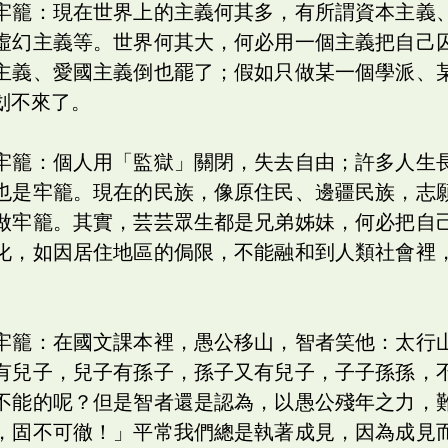
牢籠：現在世界上的主義何其多，有所謂資本主義
虛幻主義等。世界何其大，何必用一個主義把自己
主義、愛國主義倒也罷了；假如只做某一個學派、
划不來了。
牢籠：個人用「監獄」關閉，失去自由；許多人生
也是牢籠。現在的民族，像原住民、邊疆民族，志
做牢籠。其實，芸芸眾生都是兄弟姊妹，何必把自
化，如因居住地區的侷限，不能融和到人類社會裡
牢籠：在國文課本裡，愚公移山，智者笑他：太行
有兒子，兒子有孫子，孫子又有兒子，子子孫孫，
不能的呢？但是智者還是認為，以愚公殘年之力，
，固不可徹！」平常我們總是執著成見，因為成見