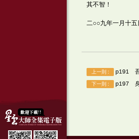
其不智！
二○○九年一月十
p191 
上一則 :
p197
下一則 :