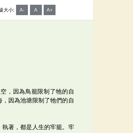
級大小:
A-
A
A+
天空，因為鳥籠限制了牠的自
海，因為池塘限制了牠們的自
、執著，都是人生的牢籠。牢