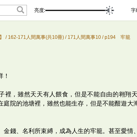
亮度:
字
 /
162-171人間萬事(共10冊) /
171人間萬事10 /
p194 牢籠
祥！
子裡，雖然天天有人餵食，但是不能自由的翱翔
在庭院的池塘裡，雖然也能生存，但是不能酣遊大
、金錢、名利所束縛，成為人生的牢籠。甚至愛情