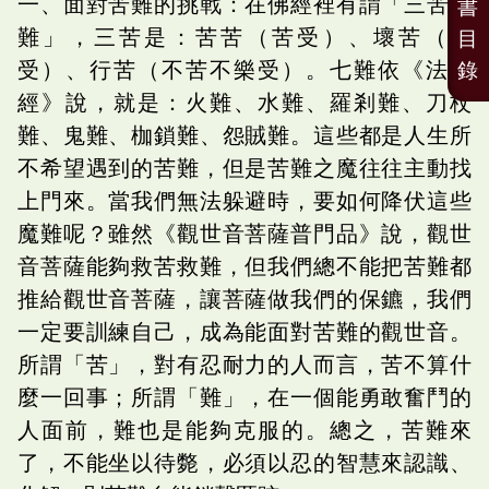
一、面對苦難的挑戰：在佛經裡有謂「三苦七
書
難」，三苦是：苦苦（苦受）、壞苦（樂
目
受）、行苦（不苦不樂受）。七難依《法華
錄
經》說，就是：火難、水難、羅剎難、刀杖
難、鬼難、枷鎖難、怨賊難。這些都是人生所
不希望遇到的苦難，但是苦難之魔往往主動找
上門來。當我們無法躲避時，要如何降伏這些
魔難呢？雖然《觀世音菩薩普門品》說，觀世
音菩薩能夠救苦救難，但我們總不能把苦難都
推給觀世音菩薩，讓菩薩做我們的保鑣，我們
一定要訓練自己，成為能面對苦難的觀世音。
所謂「苦」，對有忍耐力的人而言，苦不算什
麼一回事；所謂「難」，在一個能勇敢奮鬥的
人面前，難也是能夠克服的。總之，苦難來
了，不能坐以待斃，必須以忍的智慧來認識、