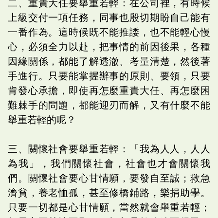
二、重責大任要舉重若輕：在公司裡，有時候
上級交付一項任務，同事也殷切期盼自己能有
一番作為。這時候既不能推諉，也不能輕心慢
心，必須全力以赴，把事情的前因後果，各種
因緣關係，都能了解透澈、考量清楚，然後著
手進行。只要能掌握辦事的原則、要領，只要
肯發心承擔，即使再怎麼重責大任、再怎麼困
難棘手的問題，都能迎刃而解，又有什麼不能
舉重若輕的呢？
三、關懷社會要舉重若輕：「我為人人，人人
為我」，我們關懷社會，社會也才會關懷我
們。關懷社會要心甘情願，要發自至誠；救急
濟貧，養老恤孤，甚至修橋鋪路，樂捐助學。
只要一切都是心甘情願，當然就會舉重若輕；