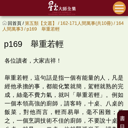
回首頁 /
第五類【文叢】 /
162-171人間萬事(共10冊) /
164
人間萬事3 /
p169 舉重若輕
p169 舉重若輕
各位讀者，大家吉祥！
舉重若輕，這句話是指一個有能量的人，凡是
經他承擔的事，都能化繁就簡，駕輕就熟的完
成，絲毫不費力氣，就叫「舉重若輕」。例如
一個本領高強的廚師，請客時，十桌、八桌的
飯菜，對他而言，輕而易舉，毫不困難；反
書
之，一個烹調技術不佳的廚師，不要說十桌、
目