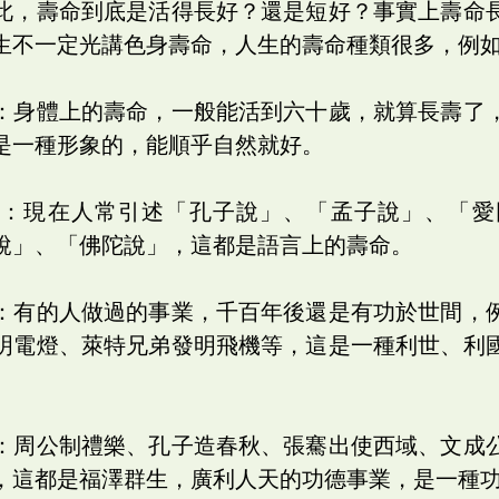
此，壽命到底是活得長好？還是短好？事實上壽命
生不一定光講色身壽命，人生的壽命種類很多，例
：身體上的壽命，一般能活到六十歲，就算長壽了
是一種形象的，能順乎自然就好。
命：現在人常引述「孔子說」、「孟子說」、「愛
說」、「佛陀說」，這都是語言上的壽命。
：有的人做過的事業，千百年後還是有功於世間，
明電燈、萊特兄弟發明飛機等，這是一種利世、利
：周公制禮樂、孔子造春秋、張騫出使西域、文成
，這都是福澤群生，廣利人天的功德事業，是一種