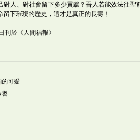
己對人、對社會留下多少貢獻？吾人若能效法往聖
命留下璀璨的歷史，這才是真正的長壽﹗
五日刊於《人間福報》
狗的可愛
信譽