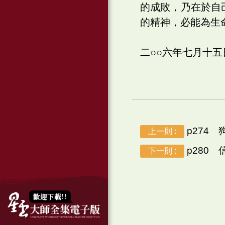
的成敗，乃在於自
的精神，必能為生
二○○六年七月十
p274 
上一則 :
p280 
下一則 :