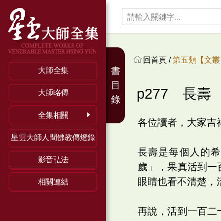
回首頁 /
第五類【文叢】
書
大師全集
目
p277 長壽
大師略傳
錄
全集相關
各位讀者，大家吉
星雲大師人間佛教傳燈錄
長壽是每個人的
影音弘法
歲」，果真活到一
眼睛也看不清楚，
相關連結
再說，活到一百二