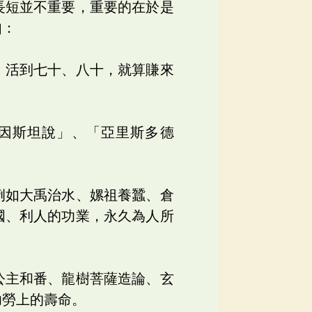
長短並不重要，重要的在於是
如：
，活到七十、八十，就算賺來
因斯坦說」、「亞里斯多德
例如大禹治水、嫘祖養蠶、倉
國、利人的功業，永久為人所
公主和番、龍樹菩薩造論、玄
功勞上的壽命。