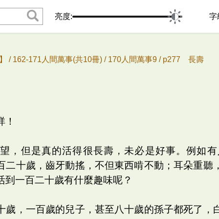
亮度:
字
 /
162-171人間萬事(共10冊) /
170人間萬事9 /
p277 長壽
祥！
希望，但是真的活得很長壽，未必是好事。例如有
百二十歲，齒牙動搖，不但東西啃不動；耳朵重聽
活到一百二十歲有什麼趣味呢？
十歲，一百歲的兒子，甚至八十歲的孫子都死了，