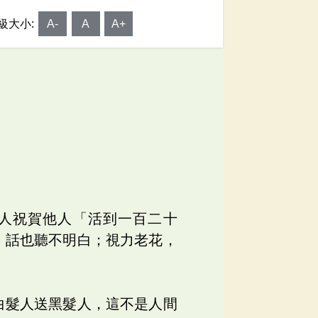
級大小:
A-
A
A+
人祝賀他人「活到一百二十
，話也聽不明白；視力老花，
白髮人送黑髮人，這不是人間