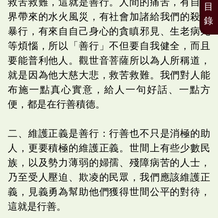
救苦救難，這就是善行。人間的痛苦，有自然
目
界帶來的水火風災，有社會加諸給我們的殺盜
錄
暴行，有來自自己身心的貪瞋邪見、生老病死
等煩惱，所以「善行」不但要自我健全，而且
要能普利他人。觀世音菩薩所以為人所稱道，
就是因為他大慈大悲，救苦救難。我們對人能
布施一點真心實意，給人一句好話、一點方
便，都是在行善積德。
二、維護正義是善行：行善也不只是消極的助
人，更要積極的維護正義。世間上有些少數民
族，以及勢力薄弱的婦孺、殘障病苦的人士，
乃至受人壓迫、欺凌的民眾，我們應該維護正
義，見義勇為幫助他們獲得世間公平的對待，
這就是行善。