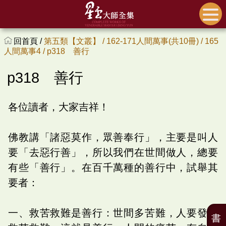
回首頁 /
第五類【文叢】 /
162-171人間萬事(共10冊) /
165
人間萬事4 /
p318 善行
p318 善行
各位讀者，大家吉祥！
佛教講「諸惡莫作，眾善奉行」，主要是叫人
要「去惡行善」，所以我們在世間做人，總要
有些「善行」。在百千萬種的善行中，試舉其
要者：
一、救苦救難是善行：世間多苦難，人要發心
書