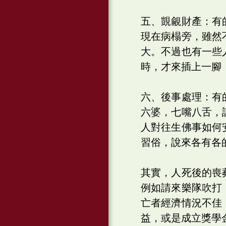
五、覬覦財產：有
現在病榻旁，雖然
大。不過也有一些
時，才來插上一腳
六、後事處理：有
六婆，七嘴八舌，
人對往生佛事如何
習俗，說來各有各
其實，人死後的喪
例如請來樂隊吹打
亡者經濟情況不佳
益，或是成立獎學