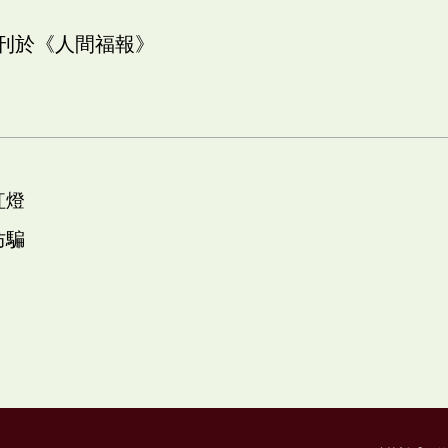
日刊於《人間福報》
紅燈
防騙