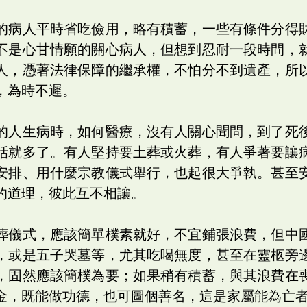
的病人平時省吃儉用，略有積蓄，一些有條件分得
不是心甘情願的關心病人，但想到忍耐一段時間，
人，憑著法律保障的繼承權，不怕分不到遺產，所
，為時不遲。
的人生病時，如何醫療，沒有人關心聞問，到了死
話就多了。有人堅持要土葬或火葬，有人爭著要讓
安排、用什麼宗教儀式舉行，也起很大爭執。甚至
的道理，彼此互不相讓。
葬儀式，應該簡單樸素就好，不宜鋪張浪費，但中
，或是五子哭墓等，尤其吃喝無度，甚至在靈柩旁
，固然應該簡樸為要；如果稍有積蓄，與其浪費在
金，既能做功德，也可圖個善名，這是家屬能為亡