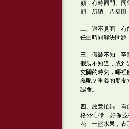
顧，有時同門、同
顧。所謂「八福田
二、避不見面：有
任由時間解決問題
三、假裝不知：至
假裝不知道，或到
交關的時刻，哪裡
義呢？重義的朋友
認命。
四、故意忙碌：有
格外忙碌，好像亟
花，一籃水果，表