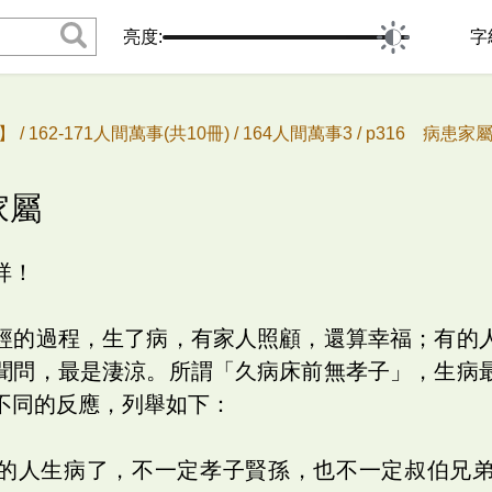
亮度:
字
 /
162-171人間萬事(共10冊) /
164人間萬事3 /
p316 病患家
家屬
祥！
經的過程，生了病，有家人照顧，還算幸福；有的
聞問，最是淒涼。所謂「久病床前無孝子」，生病
不同的反應，列舉如下：
的人生病了，不一定孝子賢孫，也不一定叔伯兄