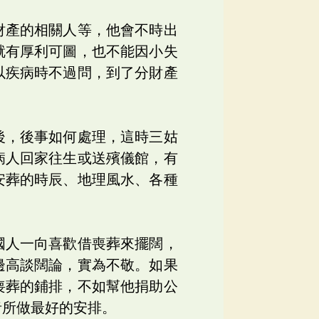
財產的相關人等，他會不時出
就有厚利可圖，也不能因小失
以疾病時不過問，到了分財產
後，後事如何處理，這時三姑
病人回家往生或送殯儀館，有
安葬的時辰、地理風水、各種
國人一向喜歡借喪葬來擺闊，
邊高談闊論，實為不敬。如果
喪葬的鋪排，不如幫他捐助公
者所做最好的安排。