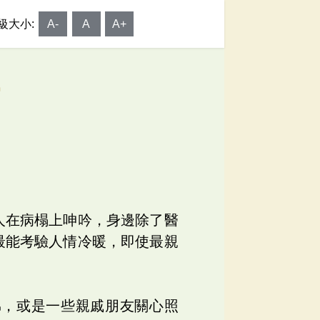
級大小:
A-
A
A+
屬
人在病榻上呻吟，身邊除了醫
最能考驗人情冷暖，即使最親
弟，或是一些親戚朋友關心照