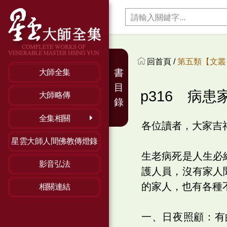
回首頁 /
第五類【文叢】
書
大師全集
目
p316 病患
大師略傳
錄
全集相關
各位讀者，大家吉
星雲大師人間佛教傳燈錄
生老病死是人生必
影音弘法
護人員，沒有家人
的家人，也有各種
相關連結
一、日夜照顧：有