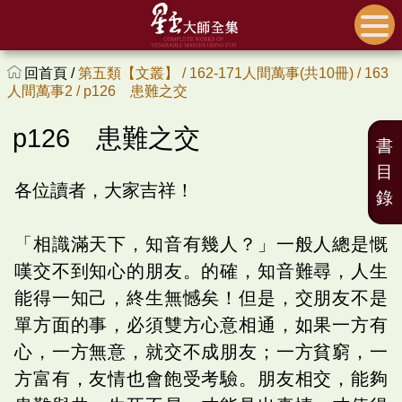
回首頁 /
第五類【文叢】 /
162-171人間萬事(共10冊) /
163
人間萬事2 /
p126 患難之交
p126 患難之交
書
目
各位讀者，大家吉祥！
錄
「相識滿天下，知音有幾人？」一般人總是慨
嘆交不到知心的朋友。的確，知音難尋，人生
能得一知己，終生無憾矣！但是，交朋友不是
單方面的事，必須雙方心意相通，如果一方有
心，一方無意，就交不成朋友；一方貧窮，一
方富有，友情也會飽受考驗。朋友相交，能夠