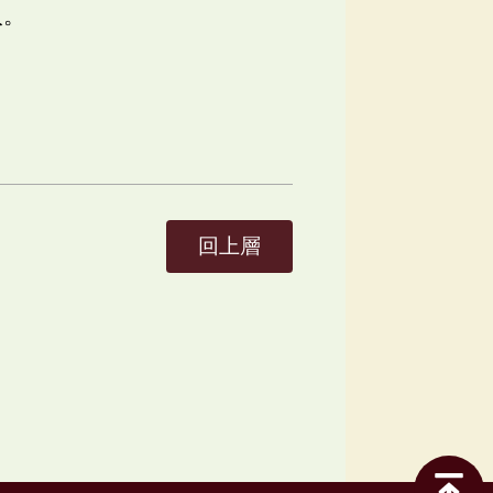
人。
回上層