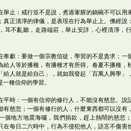
在舉止：戒行並不是說，煮過葷腥的鍋碗不可以用
；真正清淨的律儀，是表現在行為舉止上。佛經說
，耳不亂聽，走路端莊，舉止安詳，心裡清淨，
在奉獻：要做一個宗教信徒，學習的不是貪求；一
為給人等於播種，有播種才有所得。春夏不播種，
「給人就是給自己」，就如我發起「百萬人興學」
是一種信仰的學習。
在平時：一個有信仰的修行人，不能沒有慈悲。說
都有慈悲；一個有修行的人，什麼東西都可以沒有
一個地方地震海嘯，我們捐款，趕上熱鬧的慈悲
只在每日二六時中，行為不侵犯他人，語言不傷害