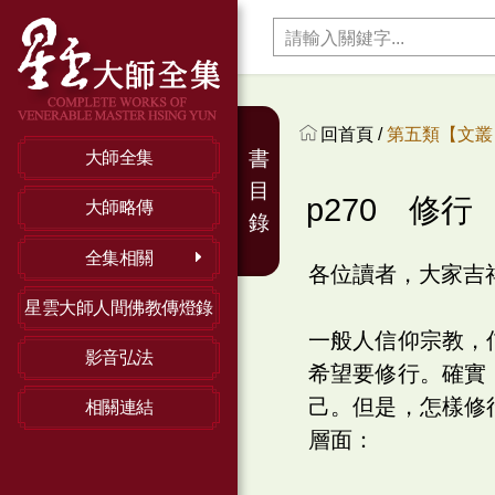
回首頁 /
第五類【文叢】
書
大師全集
目
p270 修行
大師略傳
錄
全集相關
各位讀者，大家吉
星雲大師人間佛教傳燈錄
一般人信仰宗教，
影音弘法
希望要修行。確實
己。但是，怎樣修
相關連結
層面：