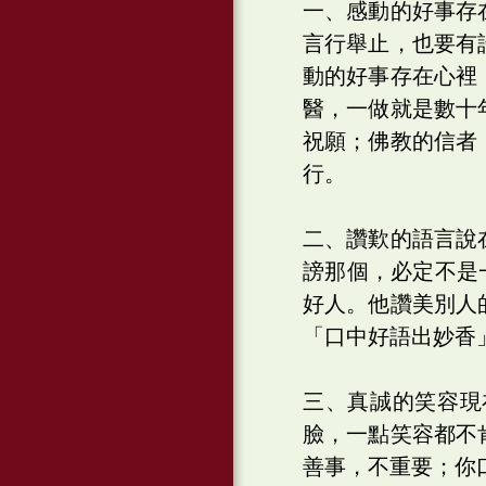
一、感動的好事存
言行舉止，也要有
動的好事存在心裡
醫，一做就是數十
祝願；佛教的信者
行。
二、讚歎的語言說
謗那個，必定不是
好人。他讚美別人
「口中好語出妙香
三、真誠的笑容現
臉，一點笑容都不
善事，不重要；你