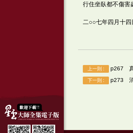
行住坐臥都不傷害
二○○七年四月十
p267 
上一則 :
p273 
下一則 :