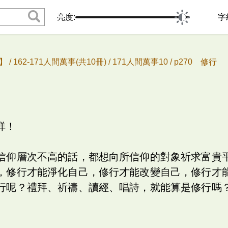
亮度:
字
 /
162-171人間萬事(共10冊) /
171人間萬事10 /
p270 修行
祥！
信仰層次不高的話，都想向所信仰的對象祈求富貴
，修行才能淨化自己，修行才能改變自己，修行才
行呢？禮拜、祈禱、讀經、唱詩，就能算是修行嗎