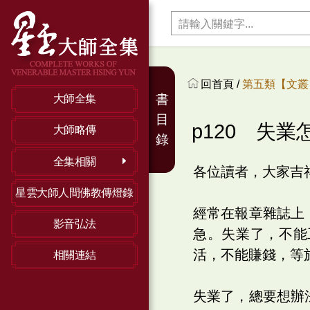
回首頁 /
第五類【文叢】
書
大師全集
目
p120 失業
大師略傳
錄
全集相關
各位讀者，大家吉
星雲大師人間佛教傳燈錄
經常在報章雜誌上
影音弘法
急。失業了，不能
活，不能賺錢，等
相關連結
失業了，總要想辦