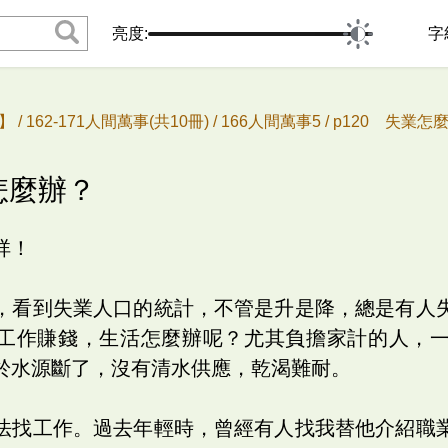
亮度:
字
 /
162-171人間萬事(共10冊) /
166人間萬事5 /
p120 失業怎
怎麼辦？
祥！
，看到失業人口的統計，不管是升是降，總是有人
工作賺錢，生活怎麼辦呢？尤其負擔家計的人，
於水源斷了，沒有清水供應，乾渴難耐。
法找工作。過去年輕時，曾經有人找我替他介紹職