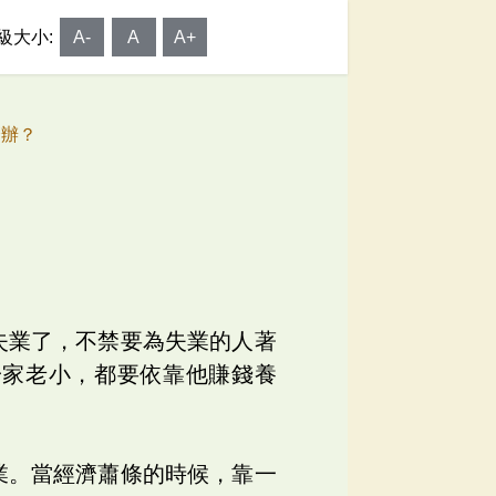
級大小:
A-
A
A+
麼辦？
失業了，不禁要為失業的人著
一家老小，都要依靠他賺錢養
業。當經濟蕭條的時候，靠一