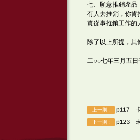
七、願意推銷產品
有人去推銷，你肯
實從事推銷工作的
除了以上所提，其
二○○七年三月五
p117 
上一則 :
p123
下一則 :