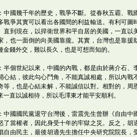
：中國幾千年的歷史，戰爭不斷。從春秋五霸、戰
多戰爭其實可以看出各國間的利益輸送。有利可圖
。直到現在，以捍衛世界和平自居的美國，一直以
家，也一面倒的向美國靠攏。其實，台灣也是靠援
種金錢外交，難以長久，也是可想而知的。
：半個世紀以來，中國的內戰，都是由於蔣介石、
開心結，彼此勾心鬥角，不能真誠相處，所以內戰
奇等，也是心結未解，不能誠信以對。相對的，周
來一直以誠相待，所以毛澤東才能平安順利。
：中國國民黨退守台灣後，雷震先生曾辦《自由中
怒了當權者，因此身受十年的牢獄之災。反之，胡
倡自由民主，最後胡適先生擔任中央研究院院長，