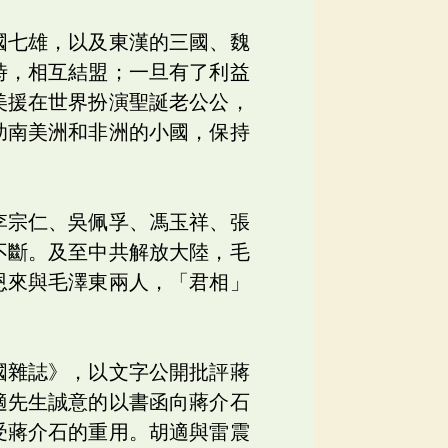
國七雄，以及東漢的三國、魏
時，相互結盟；一旦有了利益
美援在世界扮演聖誕老公公，
助南美洲和非洲的小國，保持
李宗仁、吳佩孚、馮玉祥、張
不斷。及至中共解放大陸，毛
恩來與毛澤東兩人，「君相」
國雜誌》，以文字公開批評蔣
適先生誠意的以書函向蔣介石
受蔣介石的重用。胡適與雷震