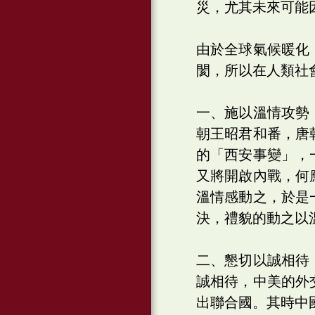
災，尤其未來可能
由於全球氣候暖化
閡，所以在人類社
一、施以溫情攻勢
朝王昭君和番，唐
的「西安事變」，
又將開啟內戰，何
溫情感動之，於是
決，禮貌的動之以
二、懇切以誠相待
誠相待，中美的外
出聯合國。其時中