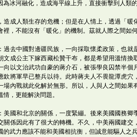
因為冰河融化，造成海平線上升，直接衝擊到人類
，造成人類生存的危機；但是在人情上，透過「暖
會裡，不能沒有「暖化」的機制。茲就人際之間如
：過去中國對邊疆民族，一向採取懷柔政策，也就
朝文成公主下嫁西藏松贊干布，都是希望用溫情換
一向以文治武功自豪的蔣介石，被張學良囚禁半個
應欽將軍早已整兵以待。此時蔣夫人不畏龍潭虎穴
一場內戰就此化解於無形。所以，人與人之間如果
溫情，更能解決問題。
：美國和北京的關係，一度緊繃。後來美國國務卿
交關係因此有了很大的轉機。不久，中美兩國建交
國的武力應該不能和美國相抗衡，但誠意能驅人之