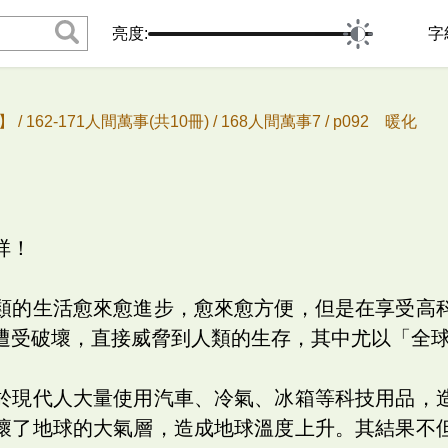
亮度:
字
 /
162-171人間萬事(共10冊) /
168人間萬事7 /
p092 暖化
祥！
類的生活愈來愈進步，愈來愈方便，但是在享受高
遭受破壞，直接威脅到人類的生存，其中尤以「全
於現代人大量使用汽車、冷氣、冰箱等科技用品，
壞了地球的大氣層，造成地球溫度上升。其結果不