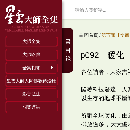
回首頁 /
第五類【文叢】
書
大師全集
目
p092 暖化
大師略傳
錄
全集相關
各位讀者，大家吉
星雲大師人間佛教傳燈錄
隨著科技發達，人
影音弘法
以生存的地球不斷
相關連結
所謂全球暖化，由
排放過多，大大破