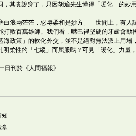
同，其實說穿了，只因胡適先生懂得「暖化」的妙
塵白浪兩茫茫，忍辱柔和是妙方。」世間上，有人
能打敗百萬雄師。我們看，嘴巴裡堅硬的牙齒會動
藍海政策」的軟化外交，並不是絕對無法派上用場
孔明柔性的「七縱」而屈服嗎？可見「暖化」力量
十一日刊於《人間福報》
新知
殿堂