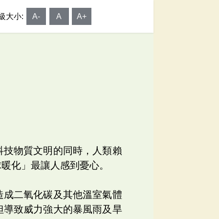
級大小:
A-
A
A+
科技物質文明的同時，人類賴
球暖化」最讓人感到憂心。
造成二氧化碳及其他溫室氣體
但導致威力強大的暴風雨及旱