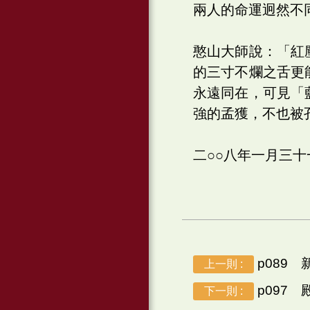
兩人的命運迥然不
憨山大師說：「紅
的三寸不爛之舌更
永遠同在，可見「
強的孟獲，不也被
二○○八年一月三
p089 
上一則 :
p097 
下一則 :