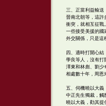
三、正當利益輸送
晉南北朝等，這許
衝突，就相互征戰
一些接受美援的國
外交關係，只是這
四、適時打開心結
學良等人，沒有打
澤東和林彪、劉少
相處數十年，周恩
五、伺機曉以大義
中正先生獨裁，觸
曉以大義，勸其提