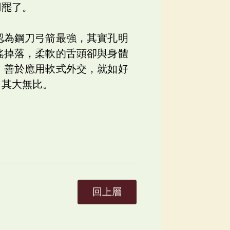
用罷了。
認為鋼刀弓箭最強，其實孔明
搖掉落，柔軟的舌頭卻與身體
，善於應用軟式外交，就如好
，其大無比。
回上層