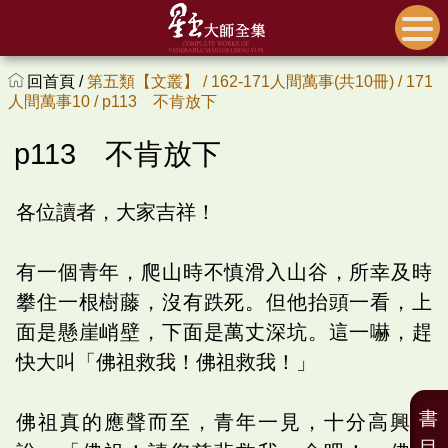
回首頁 /
第五類【文叢】 /
162-171人間萬事(共10冊) /
171
人間萬事10 /
p113 不肯放下
p113 不肯放下
各位讀者，大家吉祥！
有一個青年，爬山時不慎滑入山谷，所幸及時
攀住一根樹藤，沒有跌死。但他抬頭一看，上
面是懸崖峭壁，下面是萬丈深坑。這一嚇，趕
快大叫「佛祖救我！佛祖救我！」
書
佛祖真的應聲而至，青年一見，十分高興，
目