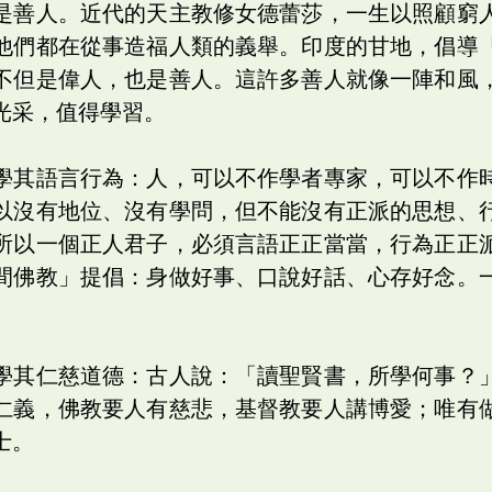
是善人。近代的天主教修女德蕾莎，一生以照顧窮
他們都在從事造福人類的義舉。印度的甘地，倡導
不但是偉人，也是善人。這許多善人就像一陣和風
光采，值得學習。
學其語言行為：人，可以不作學者專家，可以不作
以沒有地位、沒有學問，但不能沒有正派的思想、
所以一個正人君子，必須言語正正當當，行為正正
間佛教」提倡：身做好事、口說好話、心存好念。
學其仁慈道德：古人說：「讀聖賢書，所學何事？
仁義，佛教要人有慈悲，基督教要人講博愛；唯有
士。