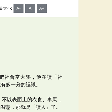
級大小:
A-
A
A+
把社會當大學，他在讀「社
就有多一分的認識。
，不以表面上的衣食、車馬，
的智慧，那就是「讀人」了。