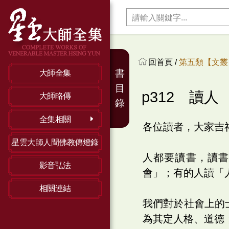
回首頁 /
第五類【文叢】
書
大師全集
目
p312 讀人
大師略傳
錄
全集相關
各位讀者，大家吉
星雲大師人間佛教傳燈錄
人都要讀書，讀
影音弘法
會」；有的人讀「
相關連結
我們對於社會上的
為其定人格、道德