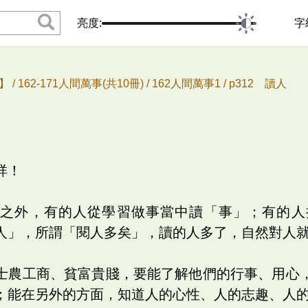
亮度:
字
 /
162-171人間萬事(共10冊) /
162人間萬事1 /
p312 讀人
祥！
書之外，有的人從學習做事當中讀「事」；有的人
人」，所謂「閱人多矣」，讀的人多了，自然對人
士農工商、貧富貴賤，要能了解他們的行事、用心
；能在另外的方面，知道人的心性、人的志趣、人