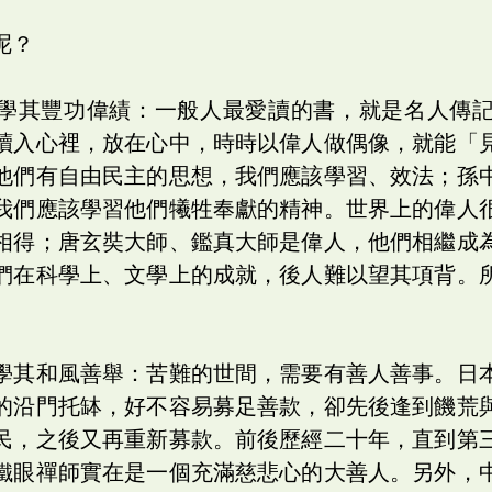
呢？
學其豐功偉績：一般人最愛讀的書，就是名人傳
讀入心裡，放在心中，時時以偉人做偶像，就能「
他們有自由民主的思想，我們應該學習、效法；孫
我們應該學習他們犧牲奉獻的精神。世界上的偉人
相得；唐玄奘大師、鑑真大師是偉人，他們相繼成
們在科學上、文學上的成就，後人難以望其項背。
學其和風善舉：苦難的世間，需要有善人善事。日
的沿門托缽，好不容易募足善款，卻先後逢到饑荒
民，之後又再重新募款。前後歷經二十年，直到第
鐵眼禪師實在是一個充滿慈悲心的大善人。另外，