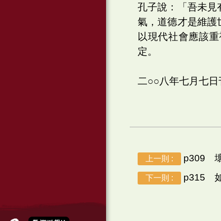
孔子說：「吾未見
氣，道德才是維護
以現代社會應該重
定。
二○○八年七月七
p309 
上一則 :
p315
下一則 :