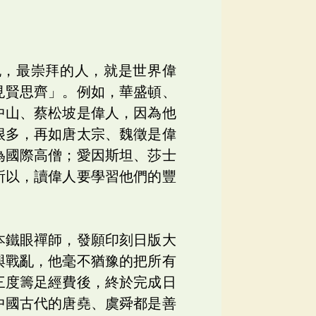
記，最崇拜的人，就是世界偉
見賢思齊」。例如，華盛頓、
中山、蔡松坡是偉人，因為他
很多，再如唐太宗、魏徵是偉
為國際高僧；愛因斯坦、莎士
所以，讀偉人要學習他們的豐
本鐵眼禪師，發願印刻日版大
與戰亂，他毫不猶豫的把所有
三度籌足經費後，終於完成日
中國古代的唐堯、虞舜都是善