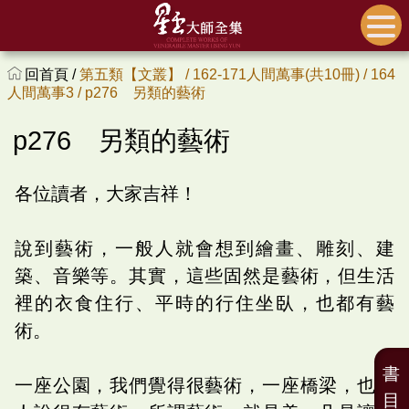
回首頁 /
第五類【文叢】 /
162-171人間萬事(共10冊) /
164
人間萬事3 /
p276 另類的藝術
p276 另類的藝術
各位讀者，大家吉祥！
說到藝術，一般人就會想到繪畫、雕刻、建
築、音樂等。其實，這些固然是藝術，但生活
裡的衣食住行、平時的行住坐臥，也都有藝
術。
書
一座公園，我們覺得很藝術，一座橋梁，也有
目