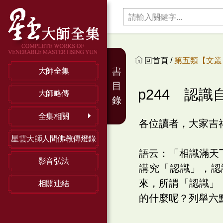
回首頁 /
第五類【文叢】
書
大師全集
目
p244 認識
大師略傳
錄
全集相關
各位讀者，大家吉
星雲大師人間佛教傳燈錄
語云：「相識滿天
影音弘法
講究「認識」，認
來，所謂「認識」
相關連結
的什麼呢？列舉六