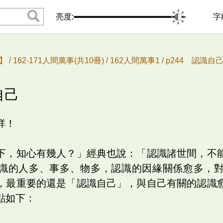
亮度:
字
 /
162-171人間萬事(共10冊) /
162人間萬事1 /
p244 認識自
自己
祥！
下，知心有幾人？」經典也說：「認識諸世間，不
識的人多、事多、物多，認識的因緣關係愈多，
，最重要的還是「認識自己」，與自己有關的認識
點如下：