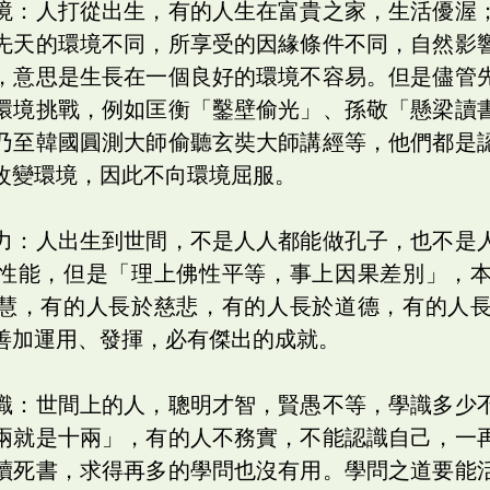
境：人打從出生，有的人生在富貴之家，生活優渥
先天的環境不同，所享受的因緣條件不同，自然影
，意思是生長在一個良好的環境不容易。但是儘管
環境挑戰，例如匡衡「鑿壁偷光」、孫敬「懸梁讀
乃至韓國圓測大師偷聽玄奘大師講經等，他們都是
改變環境，因此不向環境屈服。
力：人出生到世間，不是人人都能做孔子，也不是
性能，但是「理上佛性平等，事上因果差別」，
慧，有的人長於慈悲，有的人長於道德，有的人
善加運用、發揮，必有傑出的成就。
識：世間上的人，聰明才智，賢愚不等，學識多少
兩就是十兩」，有的人不務實，不能認識自己，一
讀死書，求得再多的學問也沒有用。學問之道要能