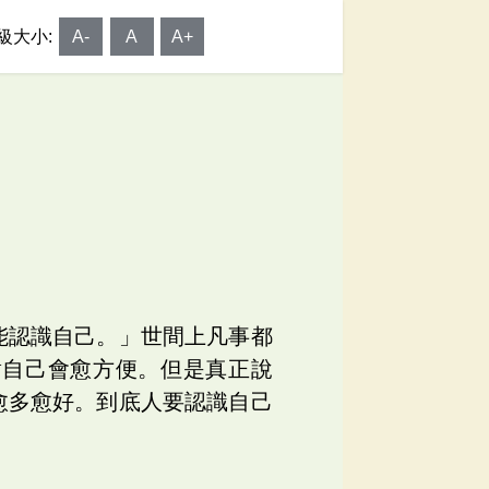
級大小:
A-
A
A+
己
能認識自己。」世間上凡事都
對自己會愈方便。但是真正說
愈多愈好。到底人要認識自己