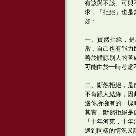
有該與不該、可與
求，「拒絕」也是
如：
一、貿然拒絕，是
當，自己也有能力
善於體諒別人的苦
可能由於一時考慮
二、斷然拒絕，是
不肯跟人結緣，因
邊你所擁有的一塊
其實，斷然拒絕是
「十年河東，十年
遇到同樣的情況又