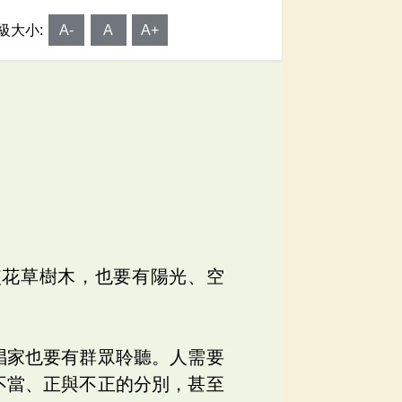
級大小:
A-
A
A+
使花草樹木，也要有陽光、空
唱家也要有群眾聆聽。人需要
不當、正與不正的分別，甚至