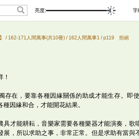
亮度:
字
 /
162-171人間萬事(共10冊) /
162人間萬事1 /
p119 拒絕
祥！
獨存在，要靠各種因緣關係的助成才能生存。即
各種因緣和合，才能開花結果。
農具才能耕耘，音樂家需要各種樂器才能演奏，歌
發展，所以求助之事，非常正常。但是求助有當與