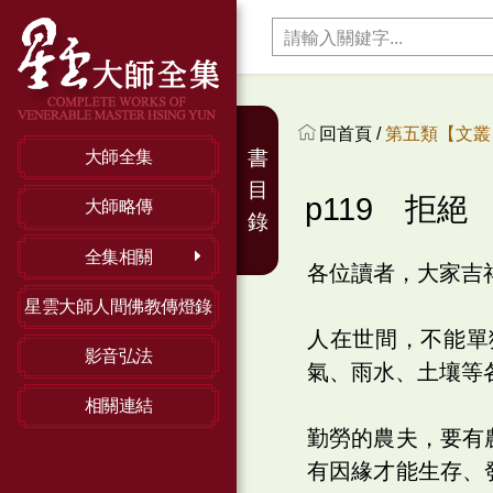
回首頁 /
第五類【文叢】
書
大師全集
目
p119 拒絕
大師略傳
錄
全集相關
各位讀者，大家吉
星雲大師人間佛教傳燈錄
人在世間，不能單
影音弘法
氣、雨水、土壤等
相關連結
勤勞的農夫，要有
有因緣才能生存、