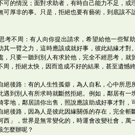
不可的情況；面對求助者，有時自己能力不足，或
無可厚非的事。只是，拒絕也要有藝術，到底該不
思考不周：有人向你提出請求，希望給他一些幫
助其一臂之力，這時應該成就好事，彼此結緣才對
處，只要一聽到別人有求於他，完全不經思考，就
不周，拒絕太快，因而造成不好的結果，甚至遺憾
自絕後路：有的人生性孤僻，為人自私，心中所思
此遇到別人有所求時就斷然拒絕。例如，鄰居有一
畸零地，鄰居請你出售，照說應該助成好事才對，
自絕後路，因為人是彼此因緣關係的存在，完全斬
河西」，世界是無常變化的，時運會改變社會，萬
該怎麼辦呢？