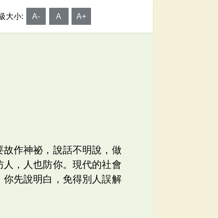
級大小:
A-
A
A+
要故作神祕，說話不明說，做
防人，人也防你。現代的社會
；你先說明白，免得別人誤解