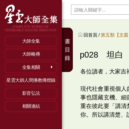
回首頁 /
第五類【文叢】
書
大師全集
目
p028 坦白
大師略傳
錄
全集相關
各位讀者，大家吉
星雲大師人間佛教傳燈錄
現代社會重視個人
影音弘法
事也隱藏玄機、細
重在彼此要「講清
相關連結
你。所以講清楚、