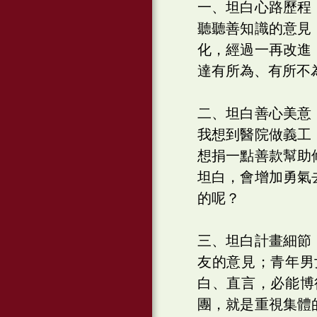
一、坦白心路歷程
聽聽善知識的意見
化，經過一再改進
達有所為、有所不
二、坦白善心美意
我想到醫院做義工
想捐一點善款幫助
坦白，會增加勇氣
的呢？
三、坦白計畫細節
友的意見；青年男
白、直言，必能博
團，就是重視集體