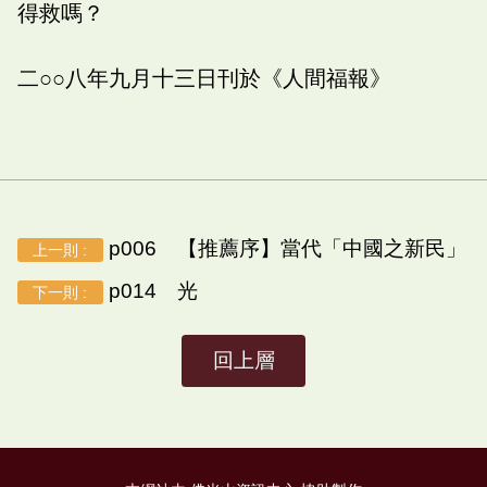
得救嗎？
二○○八年九月十三日刊於《人間福報》
p006 【推薦序】當代「中國之新民」
上一則 :
p014 光
下一則 :
回上層