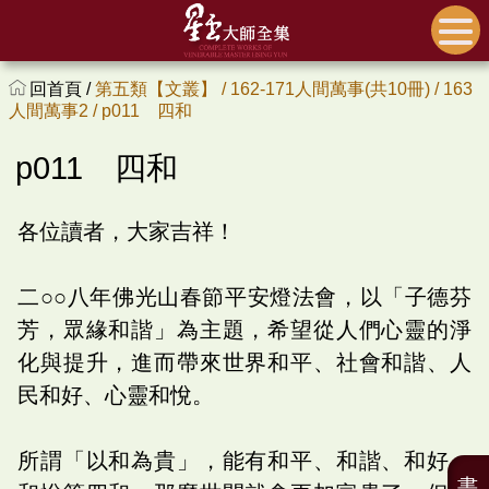
回首頁 /
第五類【文叢】 /
162-171人間萬事(共10冊) /
163
人間萬事2 /
p011 四和
p011 四和
各位讀者，大家吉祥！
二○○八年佛光山春節平安燈法會，以「子德芬
芳，眾緣和諧」為主題，希望從人們心靈的淨
化與提升，進而帶來世界和平、社會和諧、人
民和好、心靈和悅。
所謂「以和為貴」，能有和平、和諧、和好、
書