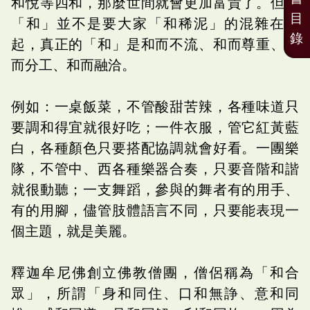
和悅等四和，那麼世間就會更加富貴了。但是
目
「和」並不是要大家「和稀泥」的混雜在一
錄
起，真正的「和」是和而不流、和而尊重、和
而分工、和而融洽。
例如：一桌飯菜，不管酸甜苦辣，各種味道只
要調和得宜就很好吃；一件衣服，管它紅黃藍
白，各種顏色只要搭配協調就會好看。一團樂
隊，不管中、西各種樂器合奏，只要音階和諧
就很動聽；一支舞蹈，參與的舞者有的用手、
有的用腳，儘管肢體語言不同，只要能表現一
個主題，就是美麗。
釋迦牟尼佛創立佛教僧團，僧侶稱為「和合
眾」，所謂「身和同住、口和無諍、意和同