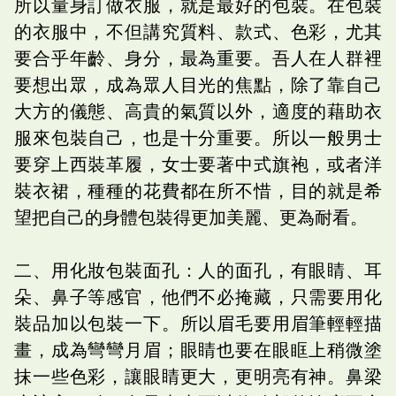
所以量身訂做衣服，就是最好的包裝。在包裝
的衣服中，不但講究質料、款式、色彩，尤其
要合乎年齡、身分，最為重要。吾人在人群裡
要想出眾，成為眾人目光的焦點，除了靠自己
大方的儀態、高貴的氣質以外，適度的藉助衣
服來包裝自己，也是十分重要。所以一般男士
要穿上西裝革履，女士要著中式旗袍，或者洋
裝衣裙，種種的花費都在所不惜，目的就是希
望把自己的身體包裝得更加美麗、更為耐看。
二、用化妝包裝面孔：人的面孔，有眼睛、耳
朵、鼻子等感官，他們不必掩藏，只需要用化
裝品加以包裝一下。所以眉毛要用眉筆輕輕描
畫，成為彎彎月眉；眼睛也要在眼眶上稍微塗
抹一些色彩，讓眼睛更大，更明亮有神。鼻梁