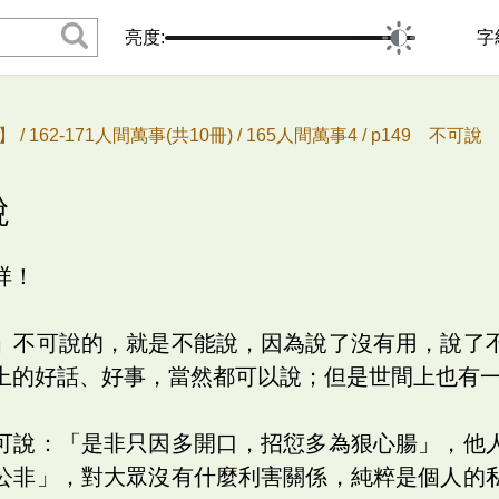
亮度:
字
 /
162-171人間萬事(共10冊) /
165人間萬事4 /
p149 不可說
說
祥！
」不可說的，就是不能說，因為說了沒有用，說了
上的好話、好事，當然都可以說；但是世間上也有
可說：「是非只因多開口，招愆多為狠心腸」，他
公非」，對大眾沒有什麼利害關係，純粹是個人的