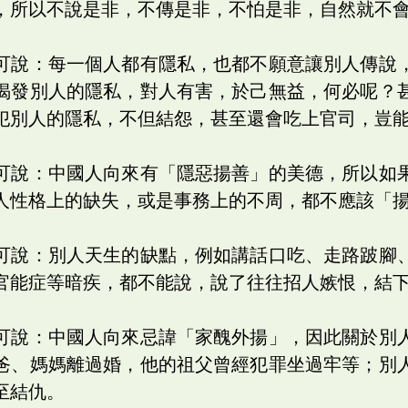
，所以不說是非，不傳是非，不怕是非，自然就不
可說：每一個人都有隱私，也都不願意讓別人傳說
揭發別人的隱私，對人有害，於己無益，何必呢？
犯別人的隱私，不但結怨，甚至還會吃上官司，豈
可說：中國人向來有「隱惡揚善」的美德，所以如
人性格上的缺失，或是事務上的不周，都不應該「
可說：別人天生的缺點，例如講話口吃、走路跛腳
官能症等暗疾，都不能說，說了往往招人嫉恨，結
可說：中國人向來忌諱「家醜外揚」，因此關於別
爸、媽媽離過婚，他的祖父曾經犯罪坐過牢等；別
至結仇。