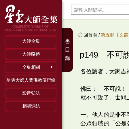
回首頁 /
第五類【文叢】
書
大師全集
目
p149 不可
大師略傳
錄
全集相關
各位讀者，大家吉
星雲大師人間佛教傳燈錄
佛曰：「不可說！
影音弘法
就不可說了。世間
相關連結
一、他人的是非不
公眾領域的「公是