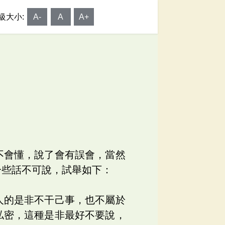
級大小:
A-
A
A+
不會懂，說了會有誤會，當然
一些話不可說，試舉如下：
人的是非不干己事，也不屬於
私密，這種是非最好不要說，