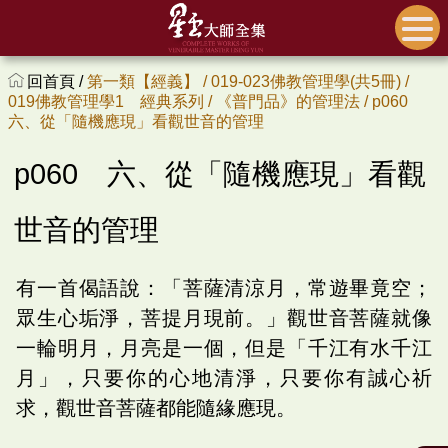
回首頁 /
第一類【經義】 /
019-023佛教管理學(共5冊) /
019佛教管理學1 經典系列 /
《普門品》的管理法 /
p060
六、從「隨機應現」看觀世音的管理
p060 六、從「隨機應現」看觀
世音的管理
有一首偈語說：「菩薩清涼月，常遊畢竟空；
眾生心垢淨，菩提月現前。」觀世音菩薩就像
一輪明月，月亮是一個，但是「千江有水千江
月」，只要你的心地清淨，只要你有誠心祈
求，觀世音菩薩都能隨緣應現。