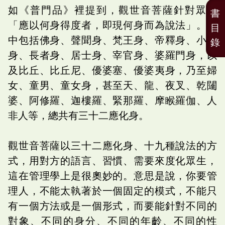
如《普門品》裡提到，觀世音菩薩針對眾生
書
「應以何身得度者，即現何身而為說法」。此
目
中包括佛身、聲聞身、梵王身、帝釋身、小王
錄
身、長者身、居士身、宰官身、婆羅門身，以
及比丘、比丘尼、優婆塞、優婆夷身，乃至婦
女、童男、童女身，甚至天、龍、夜叉、乾闥
婆、阿修羅、迦樓羅、緊那羅、摩睺羅伽、人
非人等，總共有三十二應化身。
觀世音菩薩以三十二應化身、十九種說法的方
式，用對方的語言、習慣、需要來度化眾生，
這在管理學上是很奧妙的。意思是說，你要管
理人，不能太執著於一個固定的模式，不能只
有一個方法或是一個形式，而要能針對不同的
對象、不同的身分、不同的年齡、不同的性