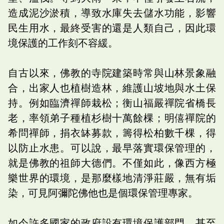
造成泥沙淤積，導致水庫失去儲水功能，影響
民生用水，最終受害的還是人類自己，因此環
境保護的工作刻不容緩。
自古以來，佛教的寺院建築時常與山林景象融
合，出家人也植樹造林，維護山坡地與水土保
持。例如臨濟禪師栽松；衡山福嚴禪院省橋長
老，率領弟子種植杉樹十萬餘棵；明僖禪院的
希問禪師，捐衣缽募款，籌得松柏數千棵，得
以防止水患。可以說，最早落實環保管理的，
就是佛教的祖師大德們。不僅如此，像西方極
樂世界的環境，是那麼樣地清淨莊嚴，無有垢
染，可見阿彌陀佛他也是個環保管理專家。
如今許多國家的政府設有環境保護部門，甚至