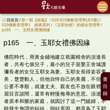
回首頁 /
第一類【經義】 /
019-023佛教管理學(共5冊) /
019佛教管理學1 經典系列 /
《玉耶女經》的婦女管理學 /
p165 一、玉耶女禮佛因緣
p165 一、玉耶女禮佛因緣
佛陀時代，用黃金鋪地建立祇園精舍的須達長
者，共有七個兒子，最小的兒子迎娶王舍城護
彌長者的女兒玉耶女為妻。玉耶女長得姿容秀
美，楚楚動人，但他自恃自己的美麗，不但對
書
公婆不孝順，就連丈夫、親友也不放在眼裡，
目
錄
眉目言談間，還常有輕慢侮辱的意思。須達長
者原本和樂的家庭，就因討了這一門媳婦，不
時發生無謂的糾紛，歸結原因，都是為了玉耶