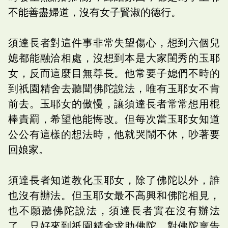
不能善盡婦道，沒有女子賢淑的德行。
須達長者對這件事非常失望傷心，想到六個兒
媳都能融洽相處，沒想到本是大家閨秀的玉耶
女，反而這麼目無尊長。他常要子媳們不時的
到祇園精舍去聽聞佛陀說法，唯有玉耶女不肯
前去。玉耶女的傲慢，讓須達長者常常想用棍
棒責罰，希望他能悔改。但每次當玉耶女知道
公公有這樣的想法時，他就哭鬧不休，吵著要
回娘家。
須達長者知道教化玉耶女，除了佛陀以外，誰
也沒有辦法。但玉耶女最不高興和佛陀相見，
也不願聽佛陀說法，須達長者實在沒有辦法
了，只好來到祇園精舍求助佛陀，對佛陀稟告