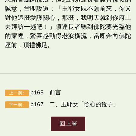
誠意，當即說道：「玉耶女既不願前來，你又
對他這麼愛護關心，那麼，我明天就到你府上
去拜訪一趟吧！」須達長者聽到佛陀要光臨他
的家裡，驚喜感動得老淚橫流，當即奔向佛陀
座前，頂禮佛足。
p165 前言
上一則 :
p167 二、玉耶女「照心的鏡子」
下一則 :
回上層