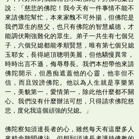
說：「慈悲的佛陀！我今天有一件事情不能不
來請佛陀幫忙，本來家醜不可外揚，但佛陀是
我們眾生的慈父，也只有佛陀的智慧威德，才
能調伏剛強難化的眾生。弟子一共生有七個兒
子，六個兒媳都能孝順賢慧，唯有第七個兒媳
玉耶女，長得絕頂聰明美麗，但他驕慢異常，
時時出言不遜，侮辱尊長。我們本想帶他來請
佛陀開示，但愚痴遮蓋他的心靈，他非但不
信，而且毀謗佛陀。他以為人生就是享樂第
一，美貌第一，愛情第一，除此他什麼都不關
心。我們沒有什麼辦法可想，只得請求佛陀慈
悲，度化我這個頑強的兒媳。」
佛陀察知須達長者的心，雖然每天有這麼多人
來精舍聽聞佛法，但想到須達長者護持佛教的