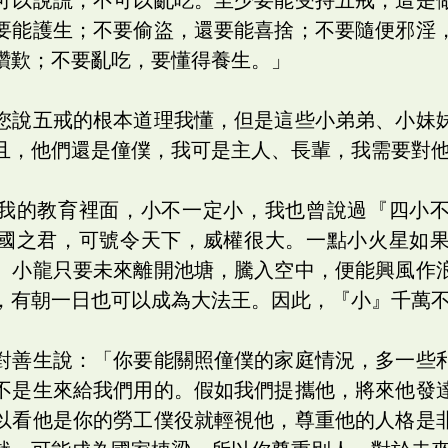
要能護生；不要偷盜，還要能喜捨；不要隨便邪淫
讚歎；不要亂吃，要懂得養生。」
您說五戒的根本道理我懂，但是這些小弟弟、小妹
且，他們還是僮僕，我可是主人、長輩，我需要對
我的教育裡面，小不一定小，我也曾說過『四小
國之君，可號令天下，威權很大。一點小火星如
。小龍只要未來離開池塘，騰入空中，便能興風作
，有朝一日也可以成為大法王。因此，『小』千萬
對善生說：「你要能關照僮僕的家庭情況，多一些
不是生來給我們用的。假如我們提攜他，將來他發
以看他是你的勞工僕役就輕視他，尊重他的人格是