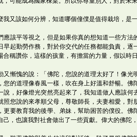
就，可能成為國家棟梁。所以你尊重別人，對於未
麼我又該如何分辨，知道哪個僮僕是值得栽培，是
們應該平等視之，但是如果你真的想知道一些方法
日早起勤勞作務，對於你交代的任務都能負責，逐
場合稱讚你，這樣的孩童，有擔當的力量，假以時
動又慚愧的說：「佛陀，您說的道理太好了！像光
，您的道理像春風一樣，吹在身上好溫和舒暢。佛
一說，好像燈光突然亮起來了，我知道做人應該何
就照您說的來孝順父母，尊敬師長，夫妻相愛，對
，更要教育我的後學、弟妹，幫助困苦的僕役。佛
自己，也讓我對社會做出了一些貢獻。偉大的佛陀