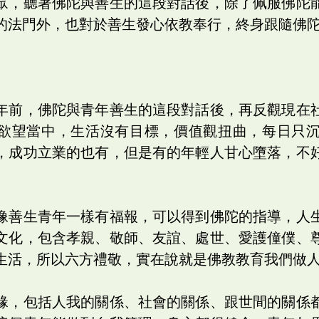
眾，聽著佛陀與善生的這段對話後，除了佩服佛陀
的法門外，也對於善生發心依教奉行，終身跟隨佛
年前，佛陀與青年善生的這段對話後，再反觀現在
欲望當中，生活沒有目標，價值觀扭曲，每日只
，成功立業的也有，但是有的年輕人甘心墮落，不
像善生青年一樣有福報，可以得到佛陀的指導，人
文化，包含孝親、敬師、友誼、處世、愛護僮僕、
生活，所以六方禮敬，實在說就是佛教教育我們做
緣，包括人我的關係、社會的關係、跟世間的關係