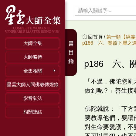
回首頁 /
第一類【經義】
p186 六、關照下屬之
書
大師全集
目
大師略傳
錄
p186 六
全集相關
「不過，佛陀您剛
星雲大師人間佛教傳燈錄
做到呢？」善生接
影音弘法
佛陀就說：「下方
相關連結
要教導他們，要讓
對生命要愛護，不
不可以冒犯；也不