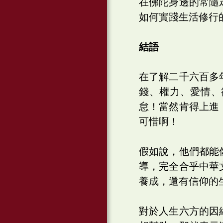
在佛陀身邊的常隨
如何實踐生活修行
結語
在了解二千六百多
錢、權力、愛情、
怠！當然肯得上進
可惜啊！
假如說，他們都能
導，完全合乎中華
養成，還有信仰的
對於人生六方的因