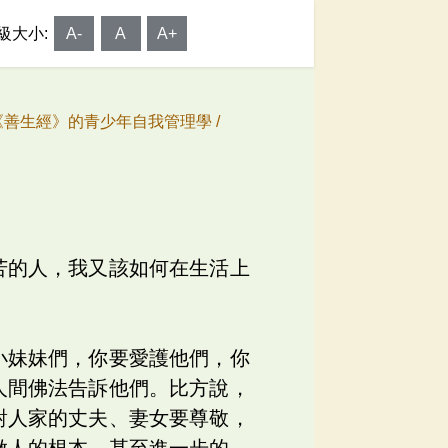
級大小:
A-
A
A+
《善生經》的青少年自我管理學 /
苦的人，我又該如何在生活上
小妹妹們，你要愛護他們，你
人間佛法告訴他們。比方說，
對人家的丈夫、妻女要尊敬，
做人的根本。甚至進一步的，