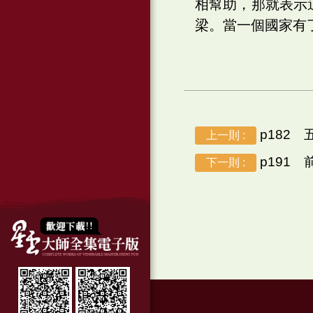
相幫助，那就表示
梁。當一個國家有
p182
上一則 :
p191 
下一則 :