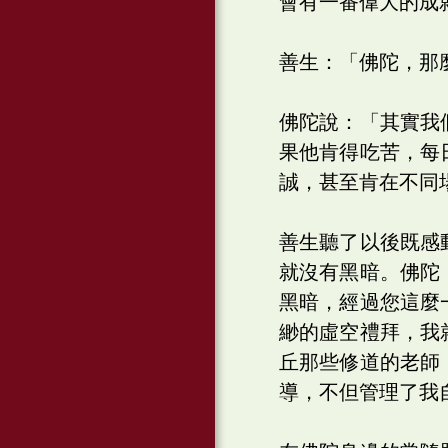
會有一番偉大的成
善生：「佛陀，那
佛陀說：「其實我
果他肯得吃苦，每
誠，甚至肯在不同
善生聽了以後既感
就沒有黑暗。佛陀
黑暗，經過您這麼
緲的虛空禮拜，我
丘那些修道的老師
導，不但管理了我