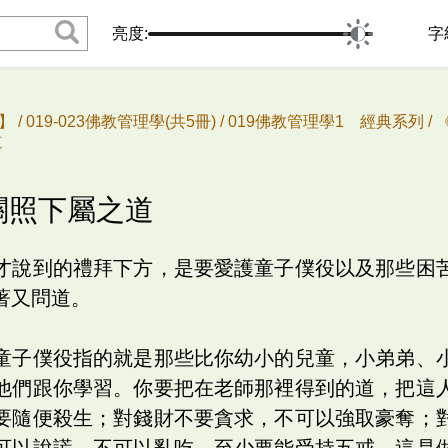
亮度:
字
 /
019-023佛教管理學(共5冊) /
019佛教管理學1 經典系列 /
道
、關照下屬之道
才說到的禮拜下方，是要愛護童子僕役以及那些困
著又問道。
童子僕役指的就是那些比你幼小的兒童，小弟弟、
他們跟你學習。你要把在老師那裡得到的道，把這
要隨便殺生；對錢財不要貪求，不可以強取豪奪；
可以說謊，不可以亂吃。至少要能受持五戒，這是