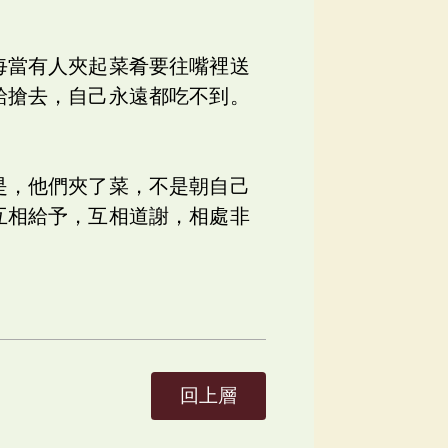
每當有人夾起菜肴要往嘴裡送
給搶去，自己永遠都吃不到。
是，他們夾了菜，不是朝自己
互相給予，互相道謝，相處非
回上層