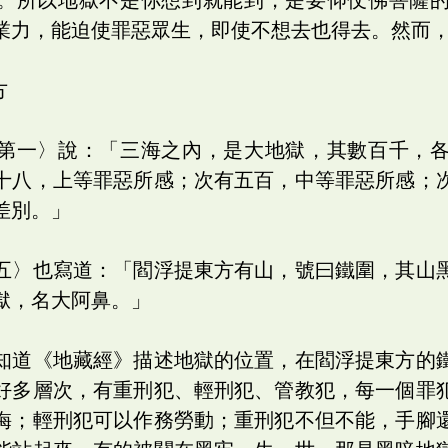
業力，能迫使罪惡眾生，即使不想去也得去。然而
方
第一〉說：「三海之內，是大地獄，其數百千，
十八，上等罪惡所感；次有五百，中等罪惡所感；
差別。」
五〉也寫道：「閻浮提東方有山，號曰鐵圍，其山
獄，名大阿鼻。」
知道《地藏經》描述地獄的位置，在閻浮提東方的
好多層次，有重刑犯、輕刑犯、管教犯，每一個罪
誨；輕刑犯可以作務勞動；重刑犯不但不能，手腳