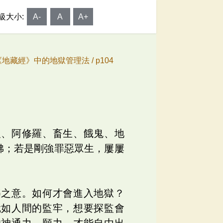
級大小:
A-
A
A+
《地藏經》中的地獄管理法 /
p104
人、阿修羅、畜生、餓鬼、地
佛；若是剛強罪惡眾生，屢屢
樂之意。如何才會進入地獄？
就如人間的監牢，想要探監會
的神通力、願力，才能自由出