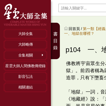
回首頁 /
第一類【經義】
一、地獄在哪裡？
書
大師全集
目
大師略傳
錄
p104 一
全集相關
佛教將宇宙眾生分
星雲大師人間佛教傳燈錄
獄」。前四者稱為
影音弘法
造罪，只有下墮畜
相關連結
「地獄」一詞，音
《地藏經》說：「
面，豈是容易的事