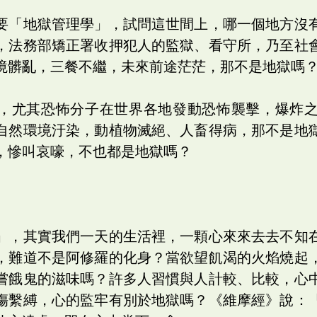
要「地獄管理學」，試問這世間上，哪一個地方沒
，法務部矯正署收押犯人的監獄、看守所，乃至社
境髒亂，三餐不繼，未來前途茫茫，那不是地獄嗎
，尤其恐怖分子在世界各地發動恐怖襲擊，爆炸
自然環境汙染，動植物滅絕、人畜得病，那不是地
，慘叫哀嚎，不也都是地獄嗎？
」，其實我們一天的生活裡，一顆心來來去去不知
，難道不是阿修羅的化身？當欲望飢渴的火焰燒起
嘗餓鬼的滋味嗎？許多人習慣與人計較、比較，心
傷繫縛，心的監牢有別於地獄嗎？《維摩經》說：