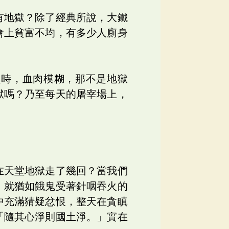
有地獄？除了經典所說，大鐵
會上貧富不均，有多少人廁身
？
之時，血肉模糊，那不是地獄
獄嗎？乃至每天的屠宰場上，
在天堂地獄走了幾回？當我們
，就猶如餓鬼受著針咽吞火的
中充滿猜疑忿恨，整天在貪瞋
「隨其心淨則國土淨。」實在