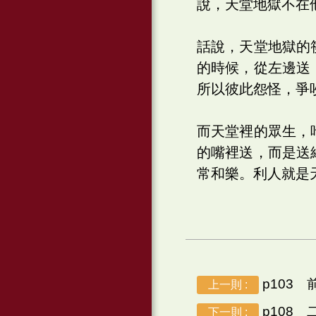
說，天堂地獄不在
話說，天堂地獄的
的時候，從左邊送
所以彼此怨怪，爭
而天堂裡的眾生，
的嘴裡送，而是送
常和樂。利人就是
p103 
上一則 :
p108
下一則 :