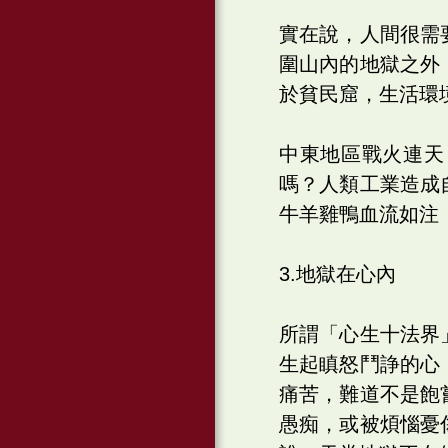
實在說，人間很需
圍山內的地獄之外
於貧民窟，生活環
中東地區戰火連天
嗎？人類工業造成
牛羊雞鴨血流如注
3.地獄在心內
所謂「心生十法界
生起瞋怒鬥諍的心
痛苦，難道不是飽
愚痴，或被煩惱憂