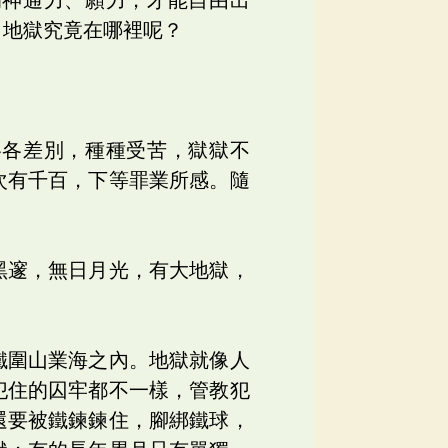
，地獄究竟在哪裡呢？
各各差別，種種受苦，獄獄不
次有千百，下等罪業所感。隨
黑邃，無日月光，有大地獄，
鐵圍山業海之內。地獄就像人
犯住的囚牢都不一樣，管教犯
還要被鐵鍊鍊住，腳綁鐵球，