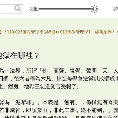
亮度:
字
 /
019-023佛教管理學(共5冊) /
019佛教管理學1 經典系列 /
、地獄在哪裡？
為十法界，所謂「佛、菩薩、緣覺、聲聞、天、
四聖，後六者稱為六凡。精進修學善法得以成聖成
生、餓鬼、地獄三惡道受苦受報了。
譯為「泥犁耶」。本義是「無有」，係指無有喜
若非威神，即須業力，非此二事，終不能到。」
。所以地獄不是你想到就能到，是要仰仗佛菩薩