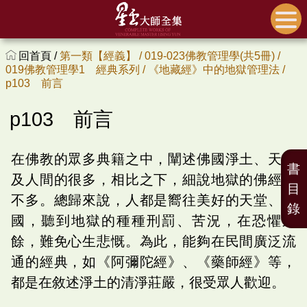
回首頁 /
第一類【經義】 /
019-023佛教管理學(共5冊) /
019佛教管理學1 經典系列 /
《地藏經》中的地獄管理法 /
p103 前言
p103 前言
在佛教的眾多典籍之中，闡述佛國淨土、天堂
書
及人間的很多，相比之下，細說地獄的佛經就
目
不多。總歸來說，人都是嚮往美好的天堂、佛
錄
國，聽到地獄的種種刑罰、苦況，在恐懼之
餘，難免心生悲慨。為此，能夠在民間廣泛流
通的經典，如《阿彌陀經》、《藥師經》等，
都是在敘述淨土的清淨莊嚴，很受眾人歡迎。