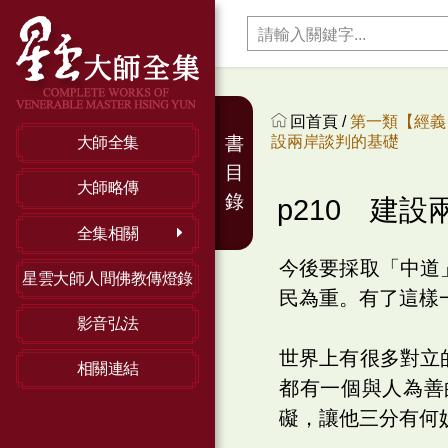
回首頁 /
第一類【經義】
設兩岸談判的基礎
書
大師全集
目
大師略傳
錄
p210 建
全集相關
今後要採取「中道
星雲大師人間佛教傳燈錄
民為重。有了這樣
影音弘法
世界上有很多對立
相關連結
都有一個與人為善
礙，讓他三分有何