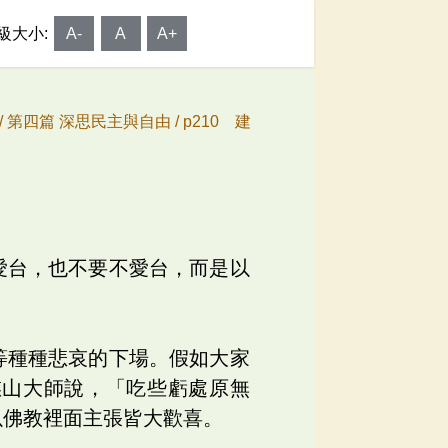
級大小:
A-
A
A+
/
第四篇 深思民主與自由 /
p210 建
愛台，也不要不愛台，而是以
等種種悲哀的下場。假如大家
憨山大師說，「吃些虧處原無
以佛教裡面主張皆大歡喜。