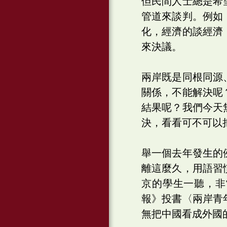
但民間人士總是希
管道來談判。例如
化，經濟的談經濟
來決議。
兩岸既是同根同源
關係，不能解決呢
結果呢？我們今天
決，看看可不可以
舉一個去年發生的
離這麼久，用語習
京的學生一聽，非
報》投書〈兩岸青
無把中國看成外國