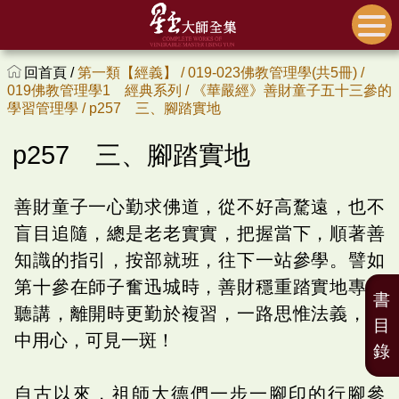
回首頁 /
第一類【經義】 /
019-023佛教管理學(共5冊) /
019佛教管理學1 經典系列 /
《華嚴經》善財童子五十三參的
學習管理學 /
p257 三、腳踏實地
p257 三、腳踏實地
善財童子一心勤求佛道，從不好高騖遠，也不
盲目追隨，總是老老實實，把握當下，順著善
知識的指引，按部就班，往下一站參學。譬如
第十參在師子奮迅城時，善財穩重踏實地專心
書
聽講，離開時更勤於複習，一路思惟法義，其
目
中用心，可見一斑！
錄
自古以來，祖師大德們一步一腳印的行腳參