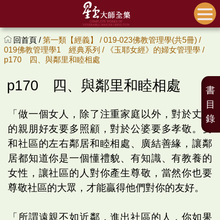
回首頁 /
第一類【經義】 /
019-023佛教管理學(共5冊) /
019佛教管理學1 經典系列 /
《玉耶女經》的婦女管理學 /
p170 四、與鄰里和睦相處
p170 四、與鄰里和睦相處
書
目
「做一個女人，除了注重家庭以外，對於丈夫
錄
的親朋好友要多照顧，對於公婆要多孝敬。要
和社區的左右鄰居和睦相處、廣結善緣，讓鄰
居都知道你是一個懂禮貌、有知識、有教養的
女性，讓社區的人對你產生尊敬，當然你也要
尊敬社區的大眾，才能贏得他們對你的友好。
「所謂遠親不如近鄰，進出社區的人，你如果