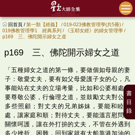
回首頁 /
第一類【經義】 /
019-023佛教管理學(共5冊) /
019佛教管理學1 經典系列 /
《玉耶女經》的婦女管理學 /
p169 三、佛陀開示婦女之道
p169 三、佛陀開示婦女之道
「五種婦女之道的第一條，要做個如母親的妻
子：敬愛丈夫，要有如父母愛護子女的心，凡
事能站在丈夫的立場考量，比如和公婆相處，
書
要尊敬公婆，行倫理之道，並鼓勵丈夫對公婆
目
多些照顧；對丈夫的兄弟姊妹，要能和睦相
錄
處，讓家庭和順；對待丈夫，要能溫言慰問、
關懷呵護，讓在外打拚的丈夫，不管在外遇到
多少挫折、困難，回到家就有大船靠港加油的