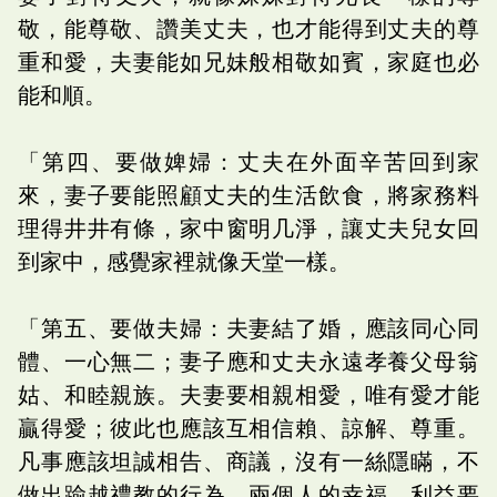
敬，能尊敬、讚美丈夫，也才能得到丈夫的尊
重和愛，夫妻能如兄妹般相敬如賓，家庭也必
能和順。
「第四、要做婢婦：丈夫在外面辛苦回到家
來，妻子要能照顧丈夫的生活飲食，將家務料
理得井井有條，家中窗明几淨，讓丈夫兒女回
到家中，感覺家裡就像天堂一樣。
「第五、要做夫婦：夫妻結了婚，應該同心同
體、一心無二；妻子應和丈夫永遠孝養父母翁
姑、和睦親族。夫妻要相親相愛，唯有愛才能
贏得愛；彼此也應該互相信賴、諒解、尊重。
凡事應該坦誠相告、商議，沒有一絲隱瞞，不
做出踰越禮教的行為，兩個人的幸福、利益要