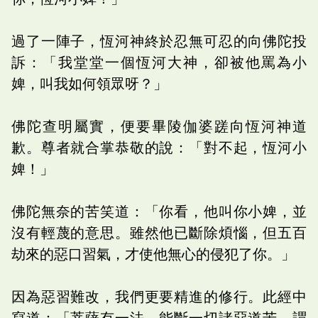
過了一陣子，恆河神終於忍無可忍的向佛陀投
訴：「我堂堂一個恆河大神，卻被他罵為小
婢，叫我如何領眾呀？」
佛陀查明屬實，便要畢陵伽婆蹉向恆河神道
歉。尊者就合掌恭敬的說：「對不起，恆河小
婢！」
佛陀無奈的苦笑道：「你看，他叫你小婢，並
沒有輕蔑的意思。雖然他已斷除煩惱，但五百
劫來的惡口習氣，才使他無心的侵犯了你。」
因為惡習難改，我們更要精進的修行。此經中
寫道：「菩薩有一法，能斷一切諸惡道苦。謂