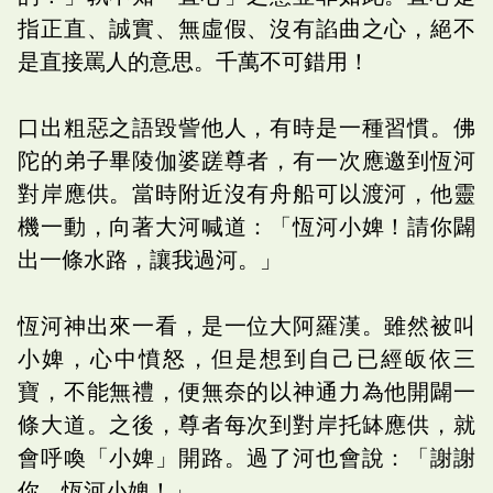
指正直、誠實、無虛假、沒有諂曲之心，絕不
是直接罵人的意思。千萬不可錯用！
口出粗惡之語毀訾他人，有時是一種習慣。佛
陀的弟子畢陵伽婆蹉尊者，有一次應邀到恆河
對岸應供。當時附近沒有舟船可以渡河，他靈
機一動，向著大河喊道：「恆河小婢！請你闢
出一條水路，讓我過河。」
恆河神出來一看，是一位大阿羅漢。雖然被叫
小婢，心中憤怒，但是想到自己已經皈依三
寶，不能無禮，便無奈的以神通力為他開闢一
條大道。之後，尊者每次到對岸托缽應供，就
會呼喚「小婢」開路。過了河也會說：「謝謝
你，恆河小婢！」