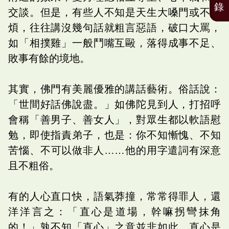
錄
交談。但是，有些人不知是天生大嗓門或不耐
煩，往往講沒幾句話就粗言惡語，破口大罵，
如「相撲雞」一般鬥嘴互毆，落得成事不足、
敗事有餘的境地。
其實，佛門有美麗優雅的講話藝術。俗話說：
「世間好話佛說盡。」如佛陀見到人，打招呼
會稱「善男子、善女人」，對眾生都以軟語慰
勉，即使指責弟子，也是：你不知慚愧、不知
苦惱、不可以做非人……他的用字遣詞有深意
且不粗俗。
有的人心直口快，語氣莽撞，常常得罪人，還
洋洋言之：「直心是道場，幹嘛拐彎抹角
的！」孰不知「直心」之意並非如此。直心是