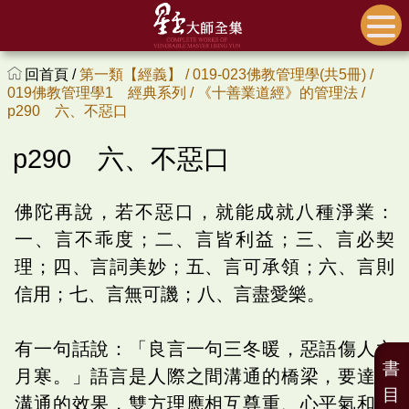
回首頁 /
第一類【經義】 /
019-023佛教管理學(共5冊) /
019佛教管理學1 經典系列 /
《十善業道經》的管理法 /
p290 六、不惡口
p290 六、不惡口
佛陀再說，若不惡口，就能成就八種淨業：
一、言不乖度；二、言皆利益；三、言必契
理；四、言詞美妙；五、言可承領；六、言則
信用；七、言無可譏；八、言盡愛樂。
有一句話說：「良言一句三冬暖，惡語傷人六
書
月寒。」語言是人際之間溝通的橋梁，要達到
目
溝通的效果，雙方理應相互尊重、心平氣和的