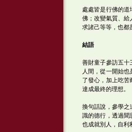
處處皆是行佛的道
佛；改變氣質、給
求諸己等等，也都
結語
善財童子參訪五十
人間，從一開始也
了發心，加上吃苦
達成最終的理想。
換句話說，參學之
識的德行，透過聞
也成就別人，自利