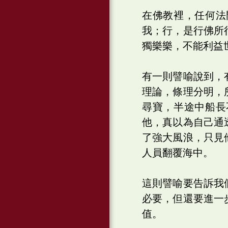
在佛教裡，任何法
我；行，是行佛所
獨樂樂，不能利益
有一則譬喻說到，
理論，條理分明，
尋寶，半途中船長
他，真以為自己通
了強大風浪，只見
人員翻覆海中。
這則譬喻要告訴我
必要，但還要進一
值。