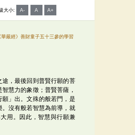
級大小:
A-
A
A+
《華嚴經》善財童子五十三參的學習
之途，最後回到普賢行願的菩
是智慧力的象徵；普賢菩薩，
行願」出。文殊的般若門，是
樂。沒有般若智慧為前導，就
與大用。因此，智慧與行願兼