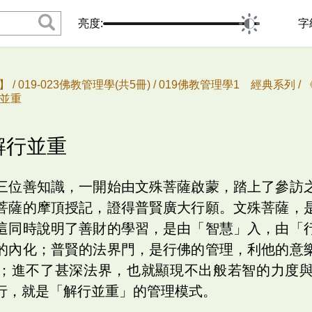
亮度:
字
 /
019-023佛教管理學(共5冊) /
019佛教管理學1 經典系列 /
行並重
解行並重
三位善知識，一開始由文殊菩薩啟蒙，踏上了參訪
菩薩的摩頂授記，證得普賢廣大行願。文殊菩薩，
這同時說明了善財的學習，是由「智慧」入，由「
的內化；普賢的法界門，是行佛的管理，利他的意
；進不了甚深法界，也就顯現不出般若智的力度
行，就是「解行並重」的管理模式。