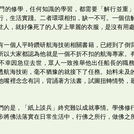
門的修學，任何知識的學習，都需要「解行並重
行，生活實踐。二者環環相扣，缺一不可。一個信
世人，就好像死了的人穿上華麗的衣服，是沒有用
有一個人平時鑽研航海技術相關書籍，已經到了倒
所以大家都認為他就是一個不折不扣的航海專家。
不幸因急症去世，眾人一致推舉他出任船長的職
透航海技術，毫不猶豫的就接下了任務。始料未及
他嘴裡念念有詞，背誦著方法書，試圖扭轉情勢，
們的是，「紙上談兵」終究難以成就事情。學佛修
步將佛法落實在日常生活中，行佛之所行，做佛之