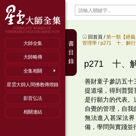
回首頁 /
第一類【經義】
管理學 /
p271 十、解
書
大師全集
目
大師略傳
錄
p271 十、
全集相關
善財童子參訪五十
星雲大師人間佛教傳燈錄
提道場，得到普賢
影音弘法
是行願力的代表。
自覺的管理，自我
相關連結
無法進入甚深法界
備，學問與實踐並