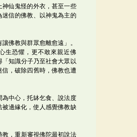
上神仙鬼怪的外衣，甚至一些
為迷信的佛教、以神鬼為主的
有讓佛教與群眾愈離愈遠」。
了心生恐懼，更不敢來親近佛
得「知識分子乃至社會大眾以
迷信，破除四舊時，佛教也遭
間為中心，托缽乞食、說法度
法被邊緣化，使人感覺佛教缺
時教，重新審視佛陀最初說法