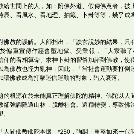
教給世間上的人，如：附佛外道、假傳佛意者，披
時辰、看風水、看地理、抽籤、卜卦等等，幾乎成
對佛教的誤解。大師指出，「談玄說妙的結果，只
上過於偏重宣傳作惡會墮地獄、受業報，「大家聽
民俗信仰的看相算命、求神卜卦的習俗加諸到佛教，使
以為佛教也怪力亂神；因此，「當社會運動要打倒
49讓佛教成為打擊迷信運動的對象，陷入衰落。
題的根源在於未能真正理解佛陀的精神。佛陀以人
教卻強調隱遁山林，脫離社會。這種轉變，導致佛
望。
「人間佛教佛陀本懷」*250，強調「重整如來一代