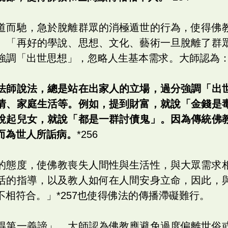
道而馳，急於脫離群眾的消極遁世的行為，使得佛
。「再好的學說、思想、文化、藝術一旦脫離了群
過分強調「出世思想」，忽略人生基本需求。大師認為
法師說法，總是站在出家人的立場，過分強調「出
情、家庭生活等。例如，提到財富，就說「金錢是
說起兒女，就說「都是一群討債鬼」。因為傳統佛
而為世人所詬病。
*256
的態度，使佛教喪失人間性與生活性，與大眾需求
活的指導，以及教人如何在人間安身立命，因此，
相符合。」*257也使得佛法的傳播滯礙難行。
得第一義諦」，大師認為佛教應避免過度偏離世俗