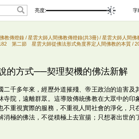
亮度:
字
佛教傳燈錄 /
星雲大師人間佛教傳燈錄(共3冊) /
星雲大師人間佛教
182 第二節 星雲大師從佛法形式角度界定人間佛教的本質 /
講說的方式──契理契機的佛法新解
國二千多年來，經歷外道摧殘、帝王政治的迫害及
林寺院，遠離群眾。這導致傳統佛教在大眾中的印
也不重視實際的服務，不重視人間社會的淨化，只
解消極的佛法，不從積極上去宣揚；只想著出世的