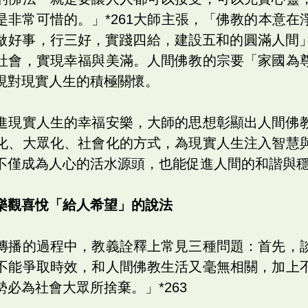
是非常可惜的。」*261大師主張，「佛教的本意在
做好事，行三好，實踐四給，建設五和的圓滿人間」。
社會，實現幸福與美滿。人間佛教的宗要「家國為
現對現實人生的積極關懷。
進現實人生的幸福安樂，大師的思想彰顯出人間佛
化、大眾化、社會化的方式，為現實人生注入智慧
不僅成為人心的活水源頭，也能促進人間的和諧與
樂觀喜悅「給人希望」的說法
傳播的過程中，教義詮釋上常見三種問題：首先，
不能爭取時效，和人間佛教生活又毫無相關，加上
必為社會大眾所捨棄。」*263