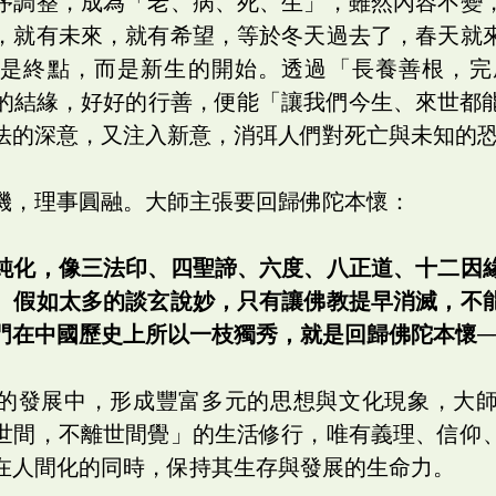
序調整，成為「老、病、死、生」，雖然內容不變
，就有未來，就有希望，等於冬天過去了，春天就
不再是終點，而是新生的開始。透過「長養善根，
好的結緣，好好的行善，便能「讓我們今生、來世都能
法的深意，又注入新意，消弭人們對死亡與未知的
機，理事圓融。大師主張要回歸佛陀本懷：
純化，像三法印、四聖諦、六度、八正道、十二因
。假如太多的談玄說妙，只有讓佛教提早消滅，不
門在中國歷史上所以一枝獨秀，就是回歸佛陀本懷─
的發展中，形成豐富多元的思想與文化現象，大
世間，不離世間覺」的生活修行，唯有義理、信仰
在人間化的同時，保持其生存與發展的生命力。