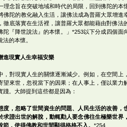
1這一理念旨在突破地域和時代的局限，回到佛陀的本
52將佛陀的教化融入生活，讓佛法成為普羅大眾增進
，徹底落實在生活裡，讓普羅大眾都能藉由對佛法
佛陀『降世說法』的本懷。」*253以下分成四個面
說法的本懷。
增進現實人生幸福安樂
中，對現實人生的關懷逐漸減少。例如，在空間上
寄望來世，忽視當下的因果；在人事上，僅以業力
實踐。大師提到這些都是因為：
態度，忽略了世間資生的問題、人民生活的改善，
於求證出世的解脫，動輒勸人要念佛往生極樂世界
脫節，使得佛教和世間顯得格格不入。
*254