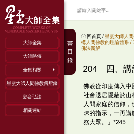
回首頁 /
星雲大師人間
構人間佛教的理論體系 /
書
大師全集
佛法新解
目
大師略傳
錄
204 四、
全集相關
星雲大師人間佛教傳燈錄
佛教從印度傳入中
社會退居隱蔽於山
影音弘法
人間家庭的信仰，
相關連結
昧的指示，一再講
務大眾。」*245