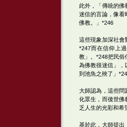
此外，「傳統的佛
迷信的言論，像看
佛教。」*246
這些現象加深社會
*247而在信仰
教」。*248把
為佛教很迷信」，
到池魚之殃了」*2
大師認為，這些問
化眾生，而後世佛
乏人生的光彩和希
基於此，大師提出