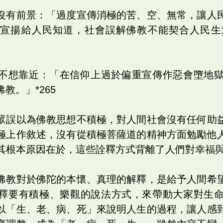
沒有前景：「過度宣傳消極的苦、空、無常，讓人
的宣揚給人民知道，社會誤解佛教不能契合人民生
不想靠近：「在信仰上過於偏重宣傳作惡會墮地
教。」*265
眾誤以為佛教思想不積極，對人間社會沒有任何助
極上作敘述，沒有從積極菩薩道的精神方面勉勵他
。究其根本原因在於，這些詮釋方式背離了人們對幸福
佛教對於佛陀的本懷、真理的解釋，是給予人間希
義詮釋要有積極、樂觀的說法方式，來帶動大家對生
以「生、老、病、死」來說明人生的過程，讓人感