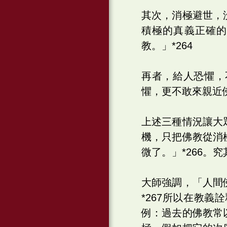
其次，消極避世，
積極的真義正確
教。」*264
再者，給人恐懼，
懼，更不敢來親近佛
上述三種情況讓大
機，只把佛教從消
微了。」*266
大師強調，「人間
*267所以在教
例：過去的佛教常