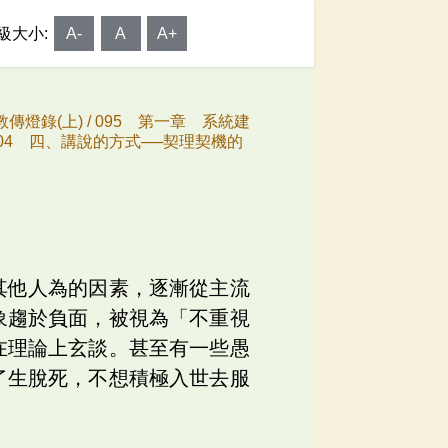
級大小:
A-
A
A+
傳燈錄(上) /
095 第一章 系統建
204 四、講說的方式──契理契機的
其他人為的因素，逐漸從主流
象趨於負面，被視為「不重視
在理論上玄談。甚至有一些愚
了生脫死，不想積極入世去服