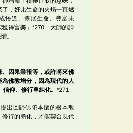
，卻增添了積極進取的意味：
來了，好比生命的火焰一直燃
完成悟道、擴展生命、豐富未
獲得富樂」*270。大師的詮
恐懼。
緣、因果業報等，或許將來佛
能為佛教增分，因為現代的人
─信仰、修行單純化。
*271
師提出回歸佛陀本懷的根本教
、修行的簡化，才能契合現代