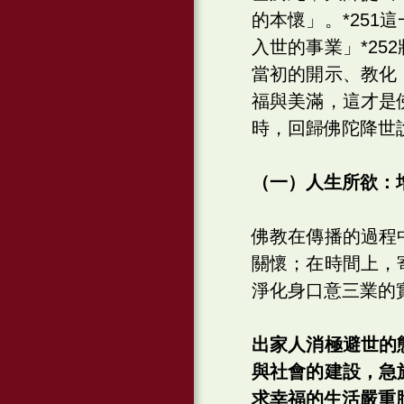
的本懷」。*25
入世的事業」*2
當初的開示、教化
福與美滿，這才是
時，回歸佛陀降世
（一）人生所欲：
佛教在傳播的過程
關懷；在時間上，
淨化身口意三業的
出家人消極避世的
與社會的建設，急
求幸福的生活嚴重