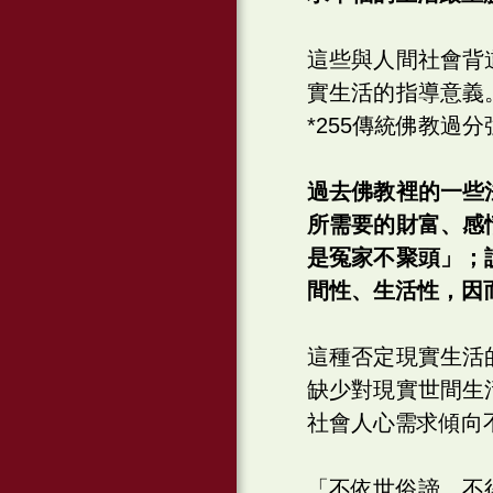
這些與人間社會背
實生活的指導意義
*255傳統佛教
過去佛教裡的一些
所需要的財富、感
是冤家不聚頭」；
間性、生活性，因
這種否定現實生活
缺少對現實世間生
社會人心需求傾向不
「不依世俗諦，不