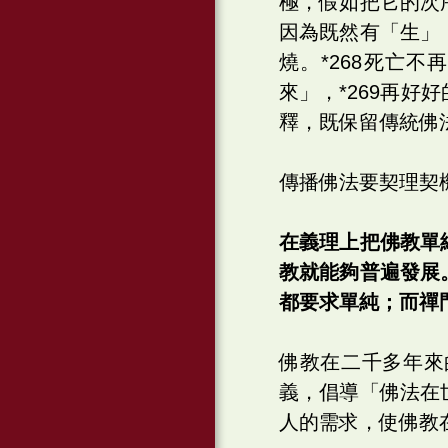
極，假如把它的次
因為既然有「生」
燒。*268死亡
來」，*269再好
釋，既保留傳統佛
傳播佛法要契理契
在義理上把佛教單
教就能夠普遍發展
都要求單純；而禪
佛教在二千多年來
義，倡導「佛法在
人的需求，使佛教