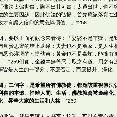
「佛法太偏世俗，顯不出其可貴；太過出世，也不
法的主要因緣，因此佛法的弘揚，首先應該落實在
才有讓人信仰的意義與價值。」*258
間，要以正面的觀念來看待：「娑婆不是牢獄，是
們見賢思齊的增上助緣；夫妻也不是冤家，是人生
們悉心灌溉的菩提幼苗；黃金也不是毒蛇，能擁有
。」*259例如，金錢本無善惡，取之有道、用之有
等皆是人生的一部分，不應否定，而應提升、淨化
間」二個字，是希望所有佛教徒，都應該重視佛法
利喜的本懷。捨離人間、生活，佛教就會被邊緣化
化、昇華大家的生活和人格。
*260
的佛法「就是要讓人人都可以接受，可以充實心靈