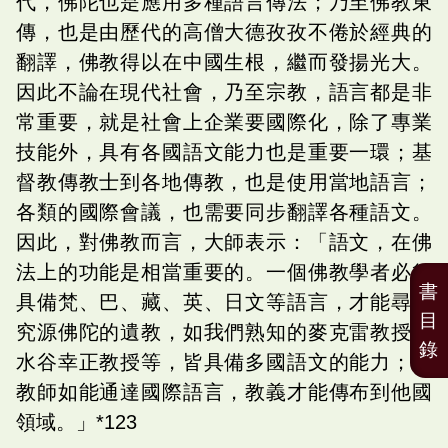
代，佛陀也是應用多種語言傳法；乃至佛教東
傳，也是由歷代的高僧大德孜孜不倦於經典的
翻譯，佛教得以在中國生根，繼而發揚光大。
因此不論在現代社會，乃至宗教，語言都是非
常重要，就是社會上企業要國際化，除了專業
技能外，具有各國語文能力也是重要一環；基
督教傳教士到各地傳教，也是使用當地語言；
各類的國際會議，也需要同步翻譯各種語文。
因此，對佛教而言，大師表示：「語文，在佛
法上的功能是相當重要的。一個佛教學者必須
書
具備梵、巴、藏、英、日文等語言，才能尋根
目
究源佛陀的遺教，如我們熟知的麥克雷教授、
錄
水谷幸正教授等，皆具備多國語文的能力；布
教師如能通達國際語言，教義才能傳布到他國
領域。」*123