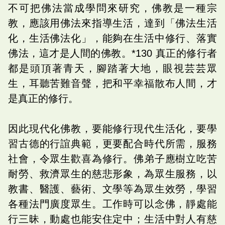
不可把佛法當成學問來研究，佛教是一種宗
教，應該用佛法來指導生活，達到「佛法生活
化，生活佛法化」，能夠在生活中修行、落實
佛法，這才是人間的佛教。*130 真正的修行者
都是頭頂著青天，腳踏著大地，眼視芸芸眾
生，耳聽苦難音聲，把和平幸福散布人間，才
是真正的修行。
因此現代化佛教，要能修行現代生活化，要學
習古德的行誼典範，更要配合時代所需，服務
社會，令眾生歡喜為修行。佛弟子應樹立吃苦
耐勞、救濟眾生的慈悲形象，為眾生服務，以
教書、醫護、藝術、文學等為眾生效勞，學習
各種法門廣度眾生。工作時可以念佛，靜處能
行三昧，動處也能安住定中；生活中對人有慈