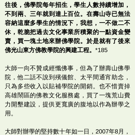
往後，佛學院每年招生，學生人數持續增加，
不到兩、三年就到達上百位。在壽山寺已無法
容納這麼多學生的情況下，我想，一不做二不
休，乾脆把過去文化事業所積聚的一點資金變
賣，買一塊土地來辦佛學院。於是就有了後來
佛光山東方佛教學院的興建工程。
*185
大師一向不贊成經懺佛事，但為了辦壽山佛學
院，他二話不說到殯儀館、太平間通宵助念，
只為多些收入以貼補學院的開銷。也不惜賣掉
高雄鬧區的佛教文化服務處，買了一塊荒山費
力開墾建設，提供更寬廣的腹地以作為辦學之
用。
大師對辦學的堅持數十年如一日，2007年8月，