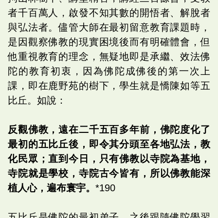
者千百萬人，啟發不知其數的開悟者、解脫者
與弘法者。儘管大師在最初留意教育課題時，
是因觀察佛教的現實困境後而有明確體會，但
他重視教育的理念，無疑地即是承繼、效法佛
陀的教育初衷，因為佛陀成佛後的第一次上
課，即在鹿野苑的樹下，學生就是憍陳如等五
比丘。如說：
反觀佛教，遠在二千五百多年前，佛陀度化了
最初的五比丘後，即令其分頭至各地弘法，教
化民眾；直到今日，只有佛教以寺院為基地，
寺院就是學校，寺院古今皆有，所以佛教能深
植人心，遍布寰宇。
*190
五比丘是佛陀的最初弟子，之後跟隨佛陀學習