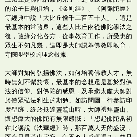
的弟子日與俱增，《金剛經》、《阿彌陀經》
等經典中說「大比丘僧千二百五十人」，這是
最基本的常隨眾，這些大比丘依從佛陀學法之
後，隨緣分化各方，從事教育工作，所受惠的
眾生不知凡幾，這即是大師認為佛教即教育，
寺院即學校的理念根據。
大師對如何弘揚佛法，如何培養佛教人才，無
時無刻不縈於懷，最基本的念想還是基於對佛
法的信仰、對佛陀的感恩，及承繼太虛大師對
於僧眾弘法利生的期勉。如訪問團一行參訪印
度聖跡，終於抵達靈鷲山時，大師禮拜靈山、
懷想偉大的佛陀有無限感慨：「想起佛陀當初
在此講說《法華經》時，那百萬人天的盛況，
而今只是荒山寂寂，怎不令人感慨呢？」並且