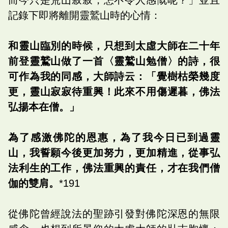
記錄下即將離開靈鷲山時的心情：
和靈山臨別的時候，只想到太虛大師在二十年
前登靈鷲山做了一首〈靈鷲山勉僧〉的詩，很
可作為我的同感，大師詩云：「覺樹枯榮幾度
更，靈山寂寂待重興！此來不用傷遲暮，佛法
弘揚本在僧。」
為了感激佛陀的恩惠，為了我今日已到過靈
山，我誓願今後更加努力，更加精進，從事弘
法利生的工作，佛法重興的責任，才在我們僧
伽的雙肩。
*191
從佛陀曾經說法的聖跡引發對佛陀深恩的無限