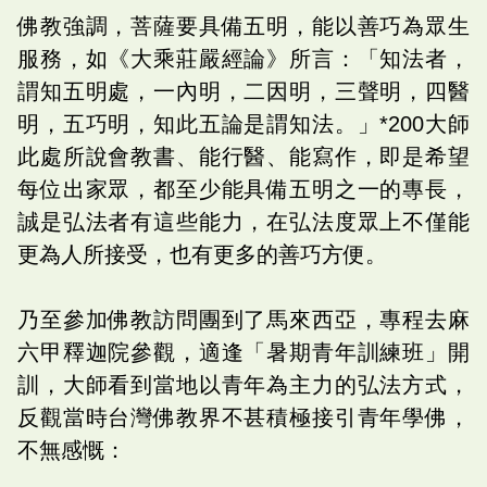
佛教強調，菩薩要具備五明，能以善巧為眾生
服務，如《大乘莊嚴經論》所言：「知法者，
謂知五明處，一內明，二因明，三聲明，四醫
明，五巧明，知此五論是謂知法。」*200大師
此處所說會教書、能行醫、能寫作，即是希望
每位出家眾，都至少能具備五明之一的專長，
誠是弘法者有這些能力，在弘法度眾上不僅能
更為人所接受，也有更多的善巧方便。
乃至參加佛教訪問團到了馬來西亞，專程去麻
六甲釋迦院參觀，適逢「暑期青年訓練班」開
訓，大師看到當地以青年為主力的弘法方式，
反觀當時台灣佛教界不甚積極接引青年學佛，
不無感慨：