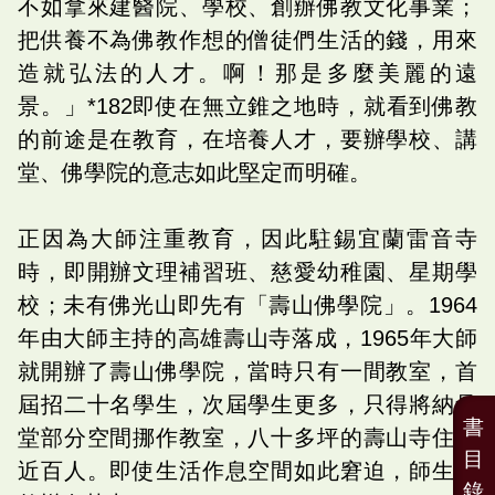
不如拿來建醫院、學校、創辦佛教文化事業；
把供養不為佛教作想的僧徒們生活的錢，用來
造就弘法的人才。啊！那是多麼美麗的遠
景。」*182即使在無立錐之地時，就看到佛教
的前途是在教育，在培養人才，要辦學校、講
堂、佛學院的意志如此堅定而明確。
正因為大師注重教育，因此駐錫宜蘭雷音寺
時，即開辦文理補習班、慈愛幼稚園、星期學
校；未有佛光山即先有「壽山佛學院」。1964
年由大師主持的高雄壽山寺落成，1965年大師
就開辦了壽山佛學院，當時只有一間教室，首
屆招二十名學生，次屆學生更多，只得將納骨
書
堂部分空間挪作教室，八十多坪的壽山寺住了
目
近百人。即使生活作息空間如此窘迫，師生仍
錄