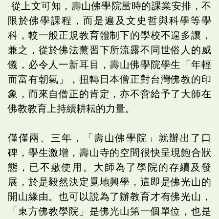
從上文可知，壽山佛學院當時的課業安排，不
限於佛學課程，而是遍及文史哲與科學等學
科，較一般正規教育體制下的學校不遑多讓，
兼之，從於佛法薰習下所流露不同世俗人的威
儀，必令人一新耳目，壽山佛學院學生「年輕
而富有朝氣」，扭轉日本僧正對台灣佛教的印
象，而來自僧正的肯定，亦不啻給予了大師在
佛教教育上持續耕耘的力量。
僅僅兩、三年，「壽山佛學院」就辦出了口
碑，學生激增，壽山寺的空間很快呈現飽合狀
態，已不敷使用。大師為了學院的存續及發
展，於是毅然決定覓地興學，這即是佛光山的
開山緣由。也可以說為了辦教育才有佛光山，
「東方佛教學院」是佛光山第一個單位，也是