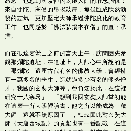
感念，也想到所景仰的太虛大師的壯志胸懷；
來自佛陀、高僧的昂揚鼓舞，無疑匯成隱然勃
發的志氣，更加堅定大師承繼佛陀度化的教育
工作，也同感於「佛法弘揚本在僧」的直下承
擔。
而在抵達靈鷲山之前的當天上午，訪問團先參
觀那爛陀遺址，在遺址上，大師心中所想的是
「那爛陀，這座古代有名的佛教大學，曾經擁
有一萬多名的學生，造就過多少有名的優秀僧
才，我國的玄奘大師等，曾負笈於此，在這裡
研究十八寒暑」、「想到我國玄奘大師當初能
在這麼一所大學裡讀書，他之所以能成為三藏
大師，這就不無原因了」，*192因此對玄奘大
師《大唐西域記》的貢獻也有一番記載。在這