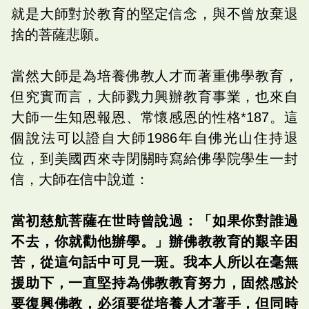
就是大師對於教育的堅定信念，與不曾放棄退
捨的菩薩悲願。
當然大師是為培養佛教人才而著重佛學教育，
但究實而言，大師戮力興辦教育事業，也來自
大師一生知恩報恩、常懷感恩的性格*187。這
個說法可以證自大師1986年自佛光山住持退
位，到美國西來寺閉關時寫給佛學院學生一封
信，大師在信中說道：
當初慈航菩薩在世時曾說過：「如果你對誰過
不去，你就勸他辦學。」辦佛教教育的艱辛困
苦，從這句話中可見一斑。我本人所以在毫無
援助下，一直堅持為佛教教育努力，固然感於
要復興佛教，必須要從培養人才著手，但同時