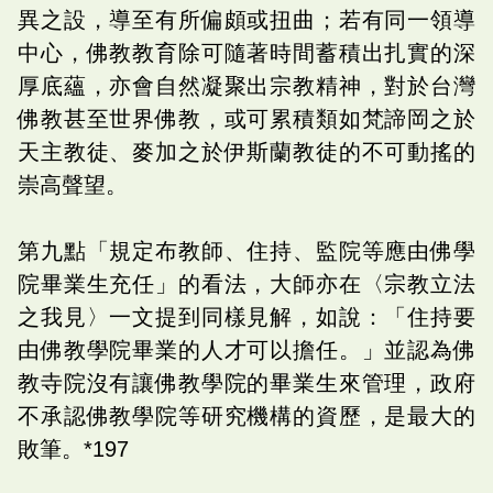
異之設，導至有所偏頗或扭曲；若有同一領導
中心，佛教教育除可隨著時間蓄積出扎實的深
厚底蘊，亦會自然凝聚出宗教精神，對於台灣
佛教甚至世界佛教，或可累積類如梵諦岡之於
天主教徒、麥加之於伊斯蘭教徒的不可動搖的
崇高聲望。
第九點「規定布教師、住持、監院等應由佛學
院畢業生充任」的看法，大師亦在〈宗教立法
之我見〉一文提到同樣見解，如說：「住持要
由佛教學院畢業的人才可以擔任。」並認為佛
教寺院沒有讓佛教學院的畢業生來管理，政府
不承認佛教學院等研究機構的資歷，是最大的
敗筆。*197