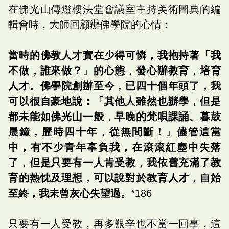
在佛光山傳燈樓法堂會議室主持美術圖典的編
輯會時，大師回顧辦佛學院的心情：
當時的佛教人才實在少得可憐，我抱持著「我
不做，誰來做？」的心態，發心辦教育，培育
人才。佛學院創辦至今，已四十個年頭了，我
可以很自豪地說：「其他人雖然也辦學，但是
都未能如佛光山一般，早晚的梵唄課誦、暮鼓
晨鐘，歷時四十年，從無間斷！」儘管這當
中，有不少青年辜負我，在滾滾紅塵中失落
了，但是只要有一人肯受教，我依舊充滿了教
育的熱忱及理想，可以說對於教育人才，自始
至終，我未曾灰心失望過。
*186
只要有一人受教，再多艱辛也不當一回事，這