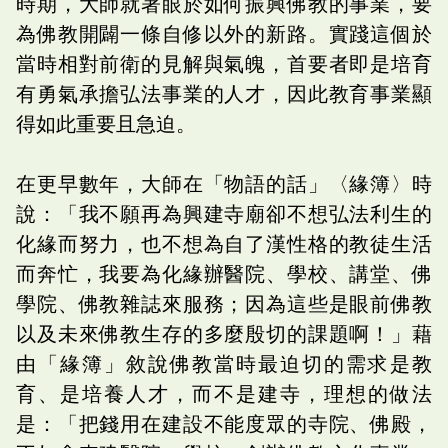
時期，大師就著眼於如何振興佛教的事業，要
為佛教開闢一條自修以外的新路。實踐這個於
當時相對前衛的見解與氣魄，首要者即是培育
有勇氣承擔弘法事業的人才，因此教育事業顯
得如此重要且急迫。
在更早數年，大師在「物語的話」〈緣簿〉時
說：「我不願再為興建寺廟卻不想弘法利生的
化緣而努力，也不想為自了漢性格的教徒生活
而奔忙，我要為化緣辦醫院、學校、講堂、佛
學院、佛教雜誌來服務；因為這些是眼前佛教
以及未來佛教生存的多麼殷切的課題啊！」藉
由「緣簿」敘說佛教當時最迫切的需求是教
育、是培養人才，而不是建寺，理想的做法
是：「把錢用在建設不能度眾的寺院、佛殿，