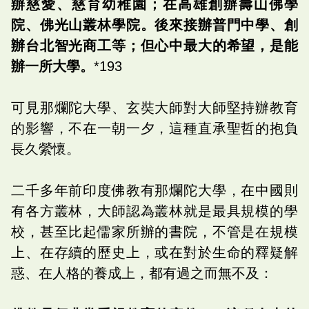
辦慈愛、慈育幼稚園；在高雄創辦壽山佛學
院、佛光山叢林學院。後來接辦普門中學、創
辦台北智光商工等；但心中最大的希望，是能
辦一所大學。
*193
可見那爛陀大學、玄奘大師對大師堅持辦教育
的影響，不在一朝一夕，這種直承聖哲的抱負
長久縈懷。
二千多年前印度佛教有那爛陀大學，在中國則
有各方叢林，大師認為叢林就是最具規模的學
校，甚至比起儒家所辦的書院，不管是在規模
上、在存續的歷史上，或在對於生命的釋疑解
惑、在人格的養成上，都有過之而無不及：