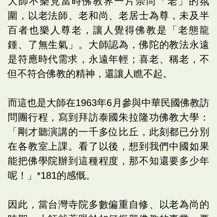
大師不樂見當時佛教界一片崇尚「老」的氛
圍，以老法師、老和尚、老居士為尊，未及半
百者也樂人尊老，讓人覺得佛教是「老態龍
鍾、了無生氣」。大師認為，佛陀的教法永遠
是符應時代需求，永遠年輕；喜老、稱老，不
但不符合佛教的精神，還讓人瞧不起。
而這也是大師在1963年6月參與中華民國佛教訪
問團行程，寫到拜訪泰國朱拉隆功佛教大學：
「剛才聽演講的一千多位比丘，此刻都已分別
在各教室上課。看了以後，想到我們中國如果
能把佛學院辦到這種程度，那不知還要多少年
呢！」*181的感慨。
因此，當台灣寺院多數偏重自修、以老為尚的