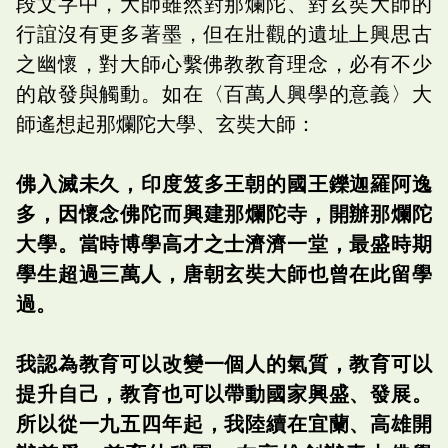
段文字中，大師雖然對那爛陀、對玄奘大師的
行誼沒有更多著墨，但在壯觀的遺址上興思古
之幽懷，對大師心繫佛教教育理念，必有不少
的啟發與觸動。如在〈百萬人興學的意義〉大
師遙想起那爛陀大學、玄奘大師：
佛入滅未久，印度笈多王朝的國王鑠迦羅阿逸
多，因懷念佛陀而興建那爛陀寺，開辦那爛陀
大學。當時博學高才之士濟濟一堂，最盛時期
學生超過三萬人，唐朝玄奘大師也曾在此留學
過。
我認為教育可以改變一個人的氣質，教育可以
提升自己，教育也可以帶動國家興盛、發展。
所以從一九五四年起，我陸續在宜蘭、高雄開