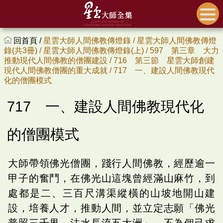
回首頁 /
星雲大師人間佛教傳燈錄 /
星雲大師人間佛教傳燈
錄(共3冊) /
星雲大師人間佛教傳燈錄(上) /
597 第三章 大力
推動現代人間佛教的僧團建設 /
716 第三節 星雲大師創建
現代人間佛教僧團的重大成就 /
717 一、建設人間佛教現代
化的僧團模式
717 一、建設人間佛教現代化
的僧團模式
大師帶領佛光僧團，踐行人間佛教，經歷逾一
甲子的奮鬥，在佛光山這塊曾經滿山麻竹，到
處都是二、三百尺溝渠縱橫的山坡地開山建
設，培養人才，推動人間，並立定志願「佛光
普照三千界，法水長流五大洲」，不為個己求