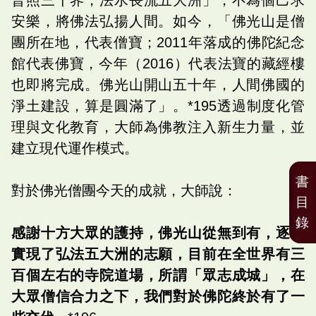
安樂，將佛法弘揚人間。如今，「佛光山是僧
團所在地，代表僧寶；2011年落成的佛陀紀念
館代表佛寶，今年（2016）代表法寶的藏經樓
也即將完成。佛光山開山五十年，人間佛國的
淨土建設，算是圓滿了」。*195透過制度化管
理與文化教育，大師為佛教注入新生力量，並
建立現代運作模式。
書
對於佛光僧團今天的成就，大師說：
目
錄
感謝十方大眾的護持，佛光山從無到有，逐步
實現了弘法五大洲的志願，目前在全世界有三
百個左右的寺院道場，所謂「眾志成城」，在
大眾僧信合力之下，我們對於佛陀終於有了一