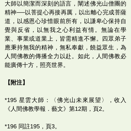
大師以簡潔而深刻的語言，闡述佛光山僧團的
精神──以菩提心再接再厲，以出離心完成菩薩
道，以感恩心珍惜眼前所有，以謙卑心保持自
覺與反省，以無我之心利益有情。無論在學
業、事業或道業上，皆需精進不懈。四眾弟子
應秉持無我的精神，無私奉獻，饒益眾生，為
人間佛教的傳播全力以赴。如此，人間佛教必
能廣傳十方，照亮世界。
【附注】
*195 星雲大師：〈佛光山未來展望〉，收入
《人間佛教學報．藝文》第12期，頁2。
*196 同註195，頁3。