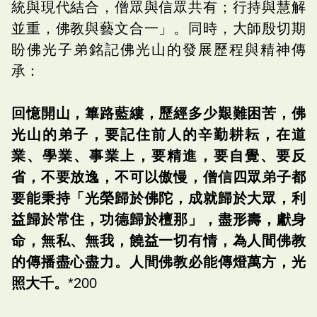
統與現代結合，僧眾與信眾共有；行持與慧解
並重，佛教與藝文合一」。同時，大師殷切期
盼佛光子弟銘記佛光山的發展歷程與精神傳
承：
回憶開山，篳路藍縷，歷經多少艱難困苦，佛
光山的弟子，要記住前人的辛勤耕耘，在道
業、學業、事業上，要精進，要自覺、要反
省，不要放逸，不可以傲慢，僧信四眾弟子都
要能秉持「光榮歸於佛陀，成就歸於大眾，利
益歸於常住，功德歸於檀那」，盡形壽，獻身
命，無私、無我，饒益一切有情，為人間佛教
的傳播盡心盡力。人間佛教必能傳燈萬方，光
照大千。
*200