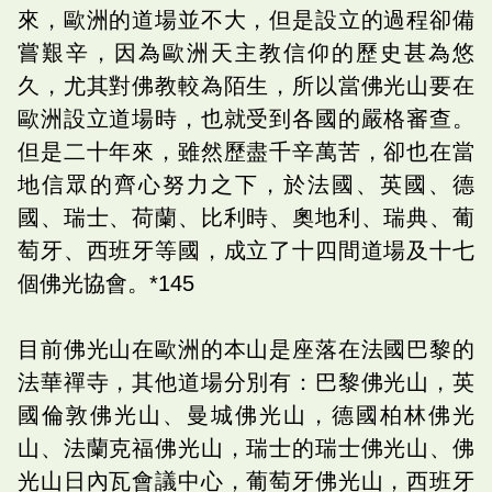
來，歐洲的道場並不大，但是設立的過程卻備
嘗艱辛，因為歐洲天主教信仰的歷史甚為悠
久，尤其對佛教較為陌生，所以當佛光山要在
歐洲設立道場時，也就受到各國的嚴格審查。
但是二十年來，雖然歷盡千辛萬苦，卻也在當
地信眾的齊心努力之下，於法國、英國、德
國、瑞士、荷蘭、比利時、奧地利、瑞典、葡
萄牙、西班牙等國，成立了十四間道場及十七
個佛光協會。*145
目前佛光山在歐洲的本山是座落在法國巴黎的
法華禪寺，其他道場分別有：巴黎佛光山，英
國倫敦佛光山、曼城佛光山，德國柏林佛光
山、法蘭克福佛光山，瑞士的瑞士佛光山、佛
光山日內瓦會議中心，葡萄牙佛光山，西班牙