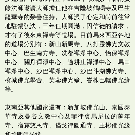
餘法師邀請大師擔任他在吉隆坡鶴鳴寺及巴生
龍華寺的榮譽住持。大師派了心定和尚前往當
地駐錫弘法，三年任期圓滿，因信徒的請求，
才有了後來東禪寺等道場。目前馬來西亞各地
的道場分別有：新山新馬寺、八打靈佛光文教
中心、巴生南方寺、冼都禪淨中心、怡保禪淨
中心、關丹禪淨中心、適耕庄禪淨中心、馬口
禪淨中心、沙巴禪淨中心、沙巴斗湖佛光寺、
檳城佛光學舍、芙蓉佛光緣、峇株巴轄佛光緣
等。
東南亞其他國家還有：新加坡佛光山、泰國泰
華寺及曼谷文教中心及菲律賓馬尼拉的萬年
寺、宿霧慈恩寺、描戈律圓通寺、王彬佛光緣
和怡朗佛光緣。