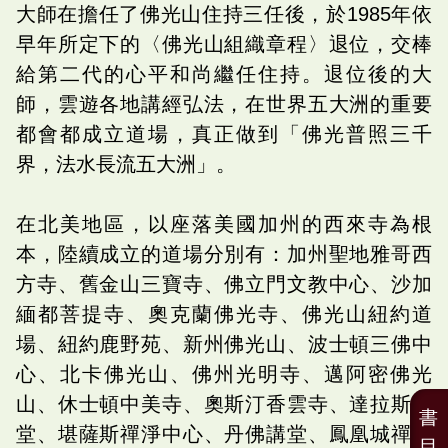
大師在擔任了佛光山住持三任後，於1985年依
早年所定下的〈佛光山組織章程〉退位，交棒
給第二代的心平和尚繼任住持。退位後的大
師，雲遊各地講經弘法，在世界五大洲的重要
都會都成立道場，真正做到「佛光普照三千
界，法水長流五大洲」。
在北美地區，以座落美國加州的西來寺為根
本，陸續成立的道場分別有：加州聖地雅哥西
方寺、舊金山三寶寺、佛立門文教中心、沙加
緬都菩提寺、奧克蘭佛光寺、佛光山紐約道
場、紐約鹿野苑、新州佛光山、波士頓三佛中
心、北卡佛光山、佛州光明寺、邁阿密佛光
山、休士頓中美寺、奧斯汀香雲寺、達拉斯講
書
堂、堪薩斯禪淨中心、丹佛講堂、鳳凰城禪淨
目