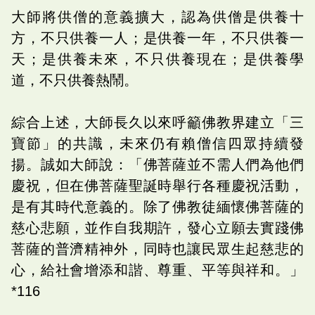
大師將供僧的意義擴大，認為供僧是供養十
方，不只供養一人；是供養一年，不只供養一
天；是供養未來，不只供養現在；是供養學
道，不只供養熱鬧。
綜合上述，大師長久以來呼籲佛教界建立「三
寶節」的共識，未來仍有賴僧信四眾持續發
揚。誠如大師說：「佛菩薩並不需人們為他們
慶祝，但在佛菩薩聖誕時舉行各種慶祝活動，
是有其時代意義的。除了佛教徒緬懷佛菩薩的
慈心悲願，並作自我期許，發心立願去實踐佛
菩薩的普濟精神外，同時也讓民眾生起慈悲的
心，給社會增添和諧、尊重、平等與祥和。」
*116