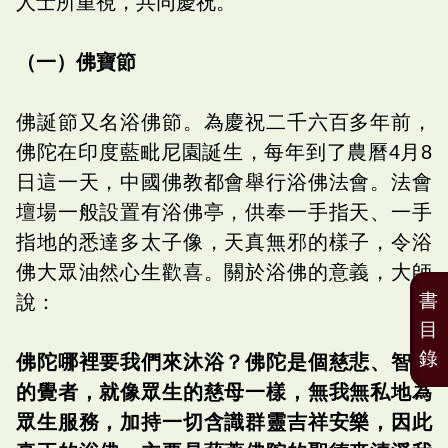
人士所重視，共同慶祝。
（一）佛寶節
佛誕節又名浴佛節。為慶祝二千六百多年前，
佛陀在印度藍毗尼園誕生，每年到了農曆4月8
日這一天，中國佛教都會舉行浴佛法會。法會
壇場一般設置有浴佛亭，供奉一手指天、一手
指地的悉達多太子像，天真無邪的樣子，令浴
佛大眾油然心生歡喜。關於浴佛的意義，大師
書
說：
目
錄
佛陀哪裡要我們來沐浴？佛陀是個慈悲、智慧
的覺者，就像眾生的慈母一樣，無我無私地為
眾生服務，加持一切含識群靈吉祥安樂，因此