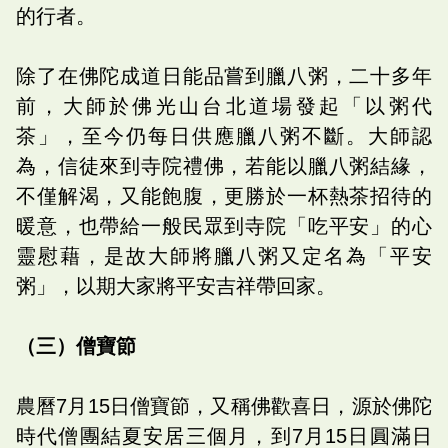
的行者。
除了在佛陀成道日能品嘗到臘八粥，二十多年
前，大師於佛光山台北道場發起「以粥代
茶」，至今仍每日供應臘八粥不斷。大師認
為，信徒來到寺院禮佛，若能以臘八粥結緣，
不僅解渴，又能飽腹，更勝於一杯熱茶招待的
暖意，也帶給一般民眾到寺院「吃平安」的心
靈慰藉，是故大師將臘八粥又定名為「平安
粥」，以期大家將平安吉祥帶回家。
（三）僧寶節
農曆7月15日僧寶節，又稱佛歡喜日，源於佛陀
時代僧團結夏安居三個月，到7月15日圓滿日