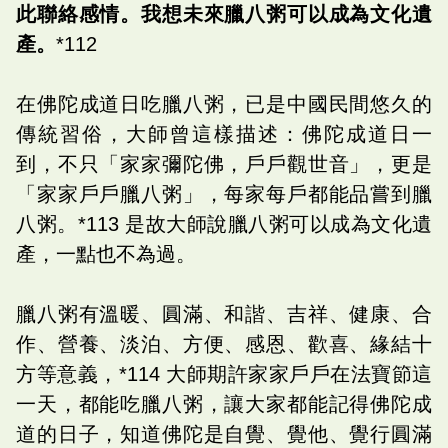
此聯絡感情。我想未來臘八粥可以成為文化遺
產。
*112
在佛陀成道日吃臘八粥，已是中國民間悠久的
傳統習俗，大師曾這樣描述：佛陀成道日一
到，不只「家家彌陀佛，戶戶觀世音」，更是
「家家戶戶臘八粥」，每家每戶都能品嘗到臘
八粥。*113 是故大師說臘八粥可以成為文化遺
產，一點也不為過。
臘八粥有溫暖、圓滿、和諧、吉祥、健康、合
作、營養、淡泊、方便、感恩、歡喜、緣結十
方等意義，*114 大師期許家家戶戶在法寶節這
一天，都能吃臘八粥，讓大家都能記得佛陀成
道的日子，知道佛陀是自覺、覺他、覺行圓滿