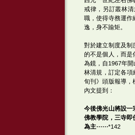
戒律，另訂叢林清
職，使得寺務運作
逸，身不踰矩。
對於建立制度及制
的不是個人，而是
為鏡，自1967
林清規，訂定各項組
旬刊》頭版報導，
內文提到：
今後佛光山將設一
佛教學院，三寺即
為主⋯⋯
*142