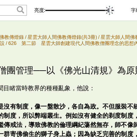
亮度:
字
佛教傳燈錄 /
星雲大師人間佛教傳燈錄(共3冊) /
星雲大師人間佛教
 /
626 第二節 星雲大師創建現代人間佛教僧團理念的思想內
論僧團管理──以《佛光山清規》為原
聞目睹當時教界的種種亂象，他說：
是沒有制度，像一盤散沙，各自為政。不但服裝不
的制度，所以弊端叢生。例如沒有健全的剃度制度
濫傳戒法，導致佛教的倫理綱紀蕩然無存，師不像
一群寄佛偷生的獅子身上蟲；因為缺乏完善的制度