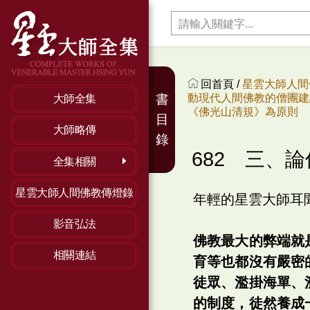
回首頁 /
星雲大師人間
動現代人間佛教的僧團建設
書
大師全集
《佛光山清規》為原則
目
大師略傳
錄
682 三、
全集相關
星雲大師人間佛教傳燈錄
年輕的星雲大師耳
影音弘法
佛教最大的弊端就
相關連結
育等也都沒有嚴密
徒眾、濫掛海單、
的制度，徒然養成