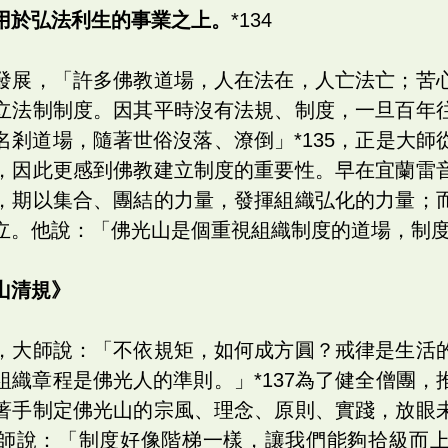
用於弘法利生的事業之上。
*134
發展，「許多佛教道場，人在法在，人亡法亡；苦
立法制制度。因其平時沒有法規、制度，一旦百年
名剎道場，隨著世俗沒落、潦倒」*135，正是大師
，因此更感到佛教建立制度的重要性。早在宜蘭雷
，期以集合、團結的力量，發揮組織弘化的力量；
立。他說：「佛光山是個重視組織制度的道場，制度就
山清規》
，大師說：「不依規矩，如何成方圓？戒律是生活
組織章程是佛光人的準則。」*137為了健全僧團，
著手制定佛光山的宗風、理念、原則、實踐，放眼
師說：「制度好像階梯一樣，讓我們能夠拾級而