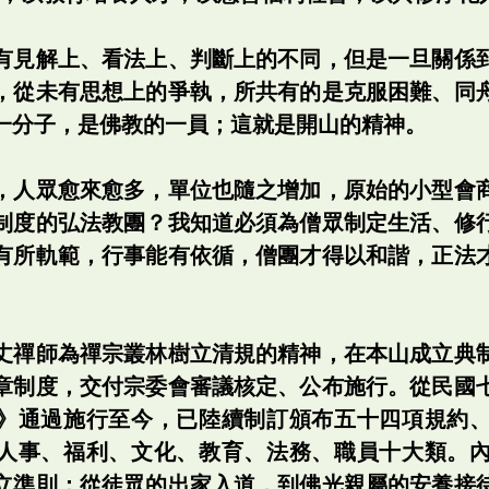
有見解上、看法上、判斷上的不同，但是一旦關係
，從未有思想上的爭執，所共有的是克服困難、同
一分子，是佛教的一員；這就是開山的精神。
，人眾愈來愈多，單位也隨之增加，原始的小型會
制度的弘法教團？我知道必須為僧眾制定生活、修
有所軌範，行事能有依循，僧團才得以和諧，正法
。
丈禪師為禪宗叢林樹立清規的精神，在本山成立典
章制度，交付宗委會審議核定、公布施行。從民國
》通過施行至今，已陸續制訂頒布五十四項規約
人事、福利、文化、教育、法務、職員十大類。
立準則；從徒眾的出家入道，到佛光親屬的安養接