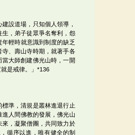
心建設道場，只知個人領導，
往生，弟子徒眾爭名奪利，怨
從年輕時就意識到制度的缺乏
音寺、壽山寺時期，就著手各
而當大師創建佛光山時，一開
是戒律。」*136
的標準，清規是叢林進退行止
推進人間佛教的發展，佛光山
未來，凝聚僧團，共同致力於
上，循序以進，唯有健全的制