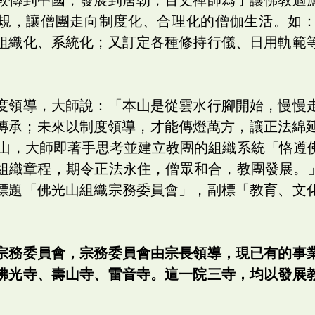
規，讓僧團走向制度化、合理化的僧伽生活。如
組織化、系統化；又訂定各種修持行儀、日用軌範
度領導，大師說：「本山是從雲水行腳開始，慢慢
傳承；未來以制度領導，才能傳燈萬方，讓正法綿延流
年開山，大師即著手思考並建立教團的組織系統「恪遵
織章程，期令正法永住，僧眾和合，教團發展。」*14
標題「佛光山組織宗務委員會」，副標「教育、文
宗務委員會，宗務委員會由宗長領導，現已有的事
佛光寺、壽山寺、雷音寺。這一院三寺，均以發展