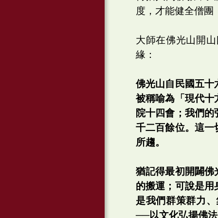
度，才能健全僧團
大師在佛光山開山
緣：
佛光山自民國五十
被稱喻為「現代十
院十四會；我們的
千二百餘位。這一
所趨。
猶記得最初開闢佛
的搬運；可說是用
是我們群策群力、
──以文化弘揚佛