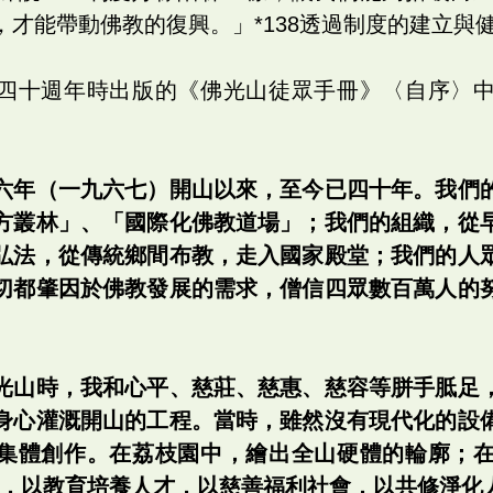
，才能帶動佛教的復興。」*138透過制度的建立與
四十週年時出版的《佛光山徒眾手冊》〈自序〉
六年（一九六七）開山以來，至今已四十年。我們
方叢林」、「國際化佛教道場」；我們的組織，從
弘法，從傳統鄉間布教，走入國家殿堂；我們的人
切都肇因於佛教發展的需求，僧信四眾數百萬人的
光山時，我和心平、慈莊、慈惠、慈容等胼手胝足
身心灌溉開山的工程。當時，雖然沒有現代化的設
集體創作。在荔枝園中，繪出全山硬體的輪廓；
法，以教育培養人才，以慈善福利社會，以共修淨化