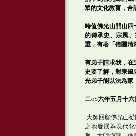
眾的文化教育，合
時值佛光山開山四
的傳承史、宗風、
重，有著「僧團清
有弟子請求我，在
史要了解，對宗風
光弟子能以法為家
二○○六年五月十六
大師回顧佛光山從
之地發展為現代化
旨。大師強調，僧