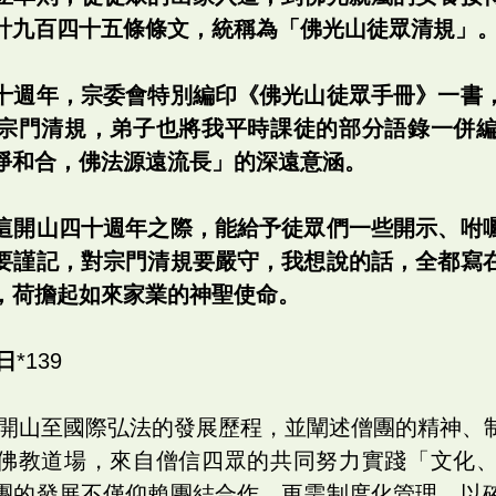
計九百四十五條條文，統稱為「佛光山徒眾清規」
十週年，宗委會特別編印《佛光山徒眾手冊》一書
宗門清規，弟子也將我平時課徒的部分語錄一併
淨和合，佛法源遠流長」的深遠意涵。
這開山四十週年之際，能給予徒眾們一些開示、咐
要謹記，對宗門清規要嚴守，我想說的話，全都寫
，荷擔起如來家業的神聖使命。
日
*139
開山至國際弘法的發展歷程，並闡述僧團的精神、
佛教道場，來自僧信四眾的共同努力實踐「文化
團的發展不僅仰賴團結合作，更需制度化管理，以