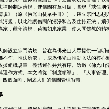
丈禪師制定清規，使僧團有章可循，實現「戒住則
清規》（原《佛光山徒眾手冊》），確立宗門思想
與清規，以此維護僧團的清淨和合及住持正法，續
為家，嚴守清規，荷擔如來家業，使人間佛教的精
大師設立宗門清規，旨在為佛光山大眾提供一個明
佛不作、唯法所依」，成為佛光山推動弘法的核心
依據組織規章，整體運作井然有序。透過《佛光山
其運作方式。本文將從「制度領導」、「人事管理
」四個面向，闡述大師的僧團管理智慧。
導
教傳到中國，發展到唐朝，百丈禪師為了讓佛教適