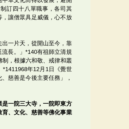
：制訂四十八單職事，各司其
等，讓僧眾具足威儀，心不放
走出一片天，從開山至今，靠
長。」*140有祖師立清規
佛制，根據六和敬、戒律和叢
11968年12月1日《覺世
化、慈善是今後主要任務」，
業是一院三大寺，一院即東方
教育、文化、慈善等佛化事業