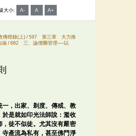
級大小:
A-
A
A+
傳燈錄(上) /
597 第三章 大力推
涵 /
682 三、論僧團管理──以
則
統一，出家、剃度、傳戒、教
，於是就如印光法師說：濫收
師，徒不似徒。尤其沒有嚴密
，寺產流為私有，甚至佛門淨