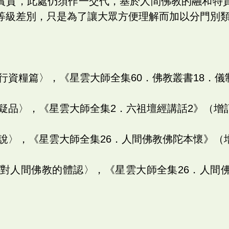
實質，此處仍須作一交代，基於人間佛教的融和特
等級差別，只是為了讓大眾方便理解而加以分門別
修行資糧篇〉，《星雲大師全集60．佛教叢書18．儀
決疑品〉，《星雲大師全集2．六祖壇經講話2》（增
總說〉，《星雲大師全集26．人間佛教佛陀本懷》（
〈我對人間佛教的體認〉，《星雲大師全集26．人間