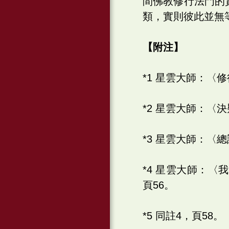
間佛教修行法門的
類，實則彼此並無
【附注】
*1 星雲大師：〈
*2 星雲大師：〈
*3 星雲大師：〈
*4 星雲大師：
頁56。
*5 同註4，頁58。