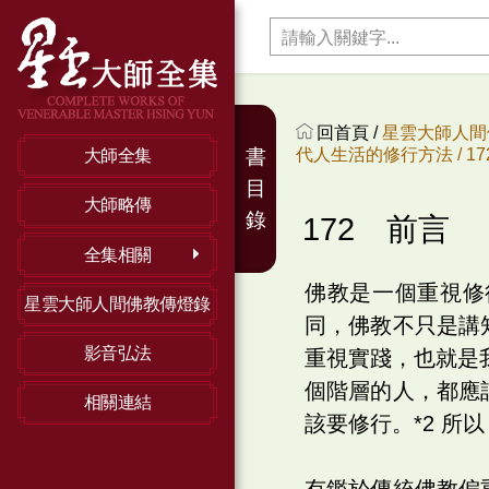
回首頁 /
星雲大師人間
代人生活的修行方法 /
1
書
大師全集
目
大師略傳
錄
172 前言
全集相關
佛教是一個重視修
星雲大師人間佛教傳燈錄
同，佛教不只是講
影音弘法
重視實踐，也就是
個階層的人，都應
相關連結
該要修行。*2 所
有鑑於傳統佛教偏