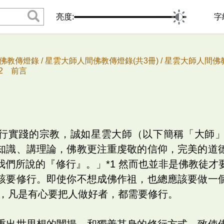
亮度:
字
佛教傳燈錄 /
星雲大師人間佛教傳燈錄(共3冊) /
星雲大師人間佛教
72 前言
行實踐的宗教，誠如星雲大師（以下簡稱「大師
知識、講理論，佛教更注重虔敬的信仰，完美的道
我們所說的『修行』。」*1 然而也並非是佛教徒才
該要修行。即使你不想成佛作祖，也總應該要做一
以，凡是有心要把人做好者，都需要修行。
重出世思想的闡揚，和獨善其身的修行方式，致使