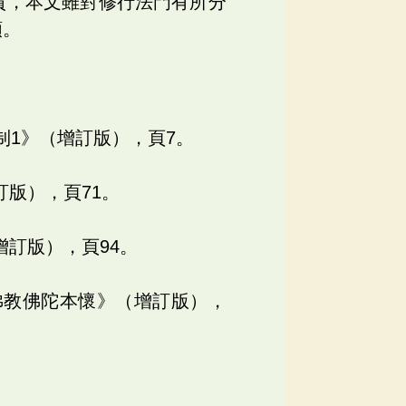
質，本文雖對修行法門有所分
類。
制1》（增訂版），頁7。
訂版），頁71。
增訂版），頁94。
佛教佛陀本懷》（增訂版），