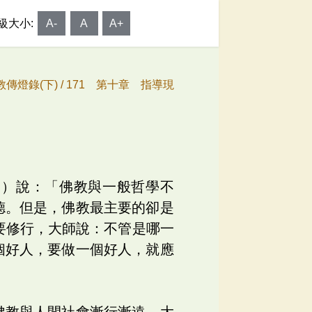
級大小:
A-
A
A+
傳燈錄(下) /
171 第十章 指導現
」）說：「佛教與一般哲學不
德。但是，佛教最主要的卻是
要修行，大師說：不管是哪一
個好人，要做一個好人，就應
佛教與人間社會漸行漸遠，大