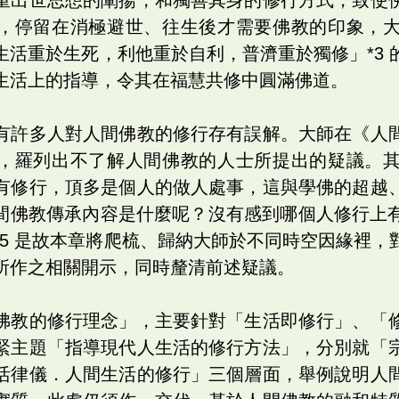
，停留在消極避世、往生後才需要佛教的印象，
生活重於生死，利他重於自利，普濟重於獨修」*3 
生活上的指導，令其在福慧共修中圓滿佛道。
有許多人對人間佛教的修行存有誤解。大師在《人
，羅列出不了解人間佛教的人士所提出的疑議。
有修行，頂多是個人的做人處事，這與學佛的超越
人間佛教傳承內容是什麼呢？沒有感到哪個人修行上
*5 是故本章將爬梳、歸納大師於不同時空因緣裡，
所作之相關開示，同時釐清前述疑議。
佛教的修行理念」，主要針對「生活即修行」、「
緊主題「指導現代人生活的修行方法」，分別就「
活律儀．人間生活的修行」三個層面，舉例說明人