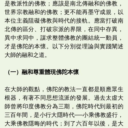
是教派性的佛教；應該是南北傳融和的佛教，
世界宗教融和的佛教；更不能再墨守成規，以
本位主義阻礙佛教與時代的接軌。應當打破南
北傳的區分、打破宗派的界限，在同中存異，
異中求同中，謀求整體佛教的團結統一動員，
才是佛陀的本懷。以下分別從理論與實踐闡述
大師的融和之道。
（一）融和尊重體現佛陀本懷
在大師的觀點，佛陀的教法一直都是順應眾生
根器，有著不同思想流派的發展。過去太虛大
師曾將印度佛教分為三期，佛陀時代到最初的
三百年間，是小行大隱時代──小乘佛教盛行，
大乘佛教隱晦的時代；到了六百年以後，是大