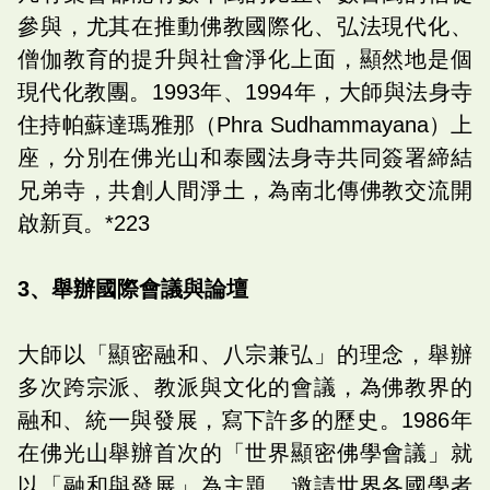
參與，尤其在推動佛教國際化、弘法現代化、
僧伽教育的提升與社會淨化上面，顯然地是個
現代化教團。1993年、1994年，大師與法身寺
住持帕蘇達瑪雅那（Phra Sudhammayana）上
座，分別在佛光山和泰國法身寺共同簽署締結
兄弟寺，共創人間淨土，為南北傳佛教交流開
啟新頁。*223
3、舉辦國際會議與論壇
大師以「顯密融和、八宗兼弘」的理念，舉辦
多次跨宗派、教派與文化的會議，為佛教界的
融和、統一與發展，寫下許多的歷史。1986年
在佛光山舉辦首次的「世界顯密佛學會議」就
以「融和與發展」為主題，邀請世界各國學者