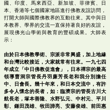
國、印度、馬來西亞、新加坡、菲律賓、日
本、香港等七個國家地區進行佛教友誼訪問，
打開大師與國際佛教界的互動往來。其中與日
本教界、學界的交流一直保持著良好的友誼，
展現佛光山學術與教育的豐碩成果。大師表
示：
由於日本佛教學術、宗派非常興盛，加上地緣
和台灣比較接近，大家就常有往來。一九七四
年成立「中日佛教促進會」，日本禪宗的最高
領導曹洞宗管長丹羽廉芳長老和我分別擔任
中、日會長。幾十年來，和日本交流中，有許
多令人懷念的長者，如：臨濟宗的管長古川大
航長老，塚本善隆、水野弘元、中村元、平川
彰、鎌田茂雄、牧田諦亮、安藤俊雄、前田惠