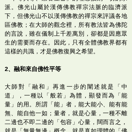
派。佛光山屬於漢傳佛教禪宗法脈的臨濟派
下，但佛光山不以漢傳佛教的禪宗來評議各地
區佛教；在大師的觀念裡，所有教法皆為佛陀
的言說，雖在儀制上千差萬別，卻都是因應眾
生的需要而存在。因此，只有全體佛教界都有
這樣的共識，才是佛教復興之希望。
2、融和來自佛性平等
大師對「融和」再進一步的闡述就是「中
道」，一種以「般若」為體，顯發而為「能
量」的用。所謂「能」者，能大能小、能有能
無、能自他一如；量者，就是心量，一種不離
二邊也不即二邊的「包容」心量，闊而言之，
就是「無量無邊」概念，就是真如理體的「佛