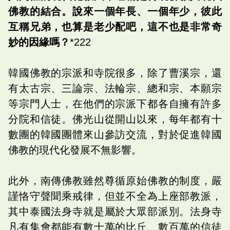
佛教的結合。說來一個年長、一個年少，彼此
互稱兄弟，也算是老少配吧，這不也是非常奇
妙的因緣嗎？
*222
韓國佛教的宗派和寺院很多，除了曹溪宗，還
有太古宗、三論宗、法輪宗、總和宗、本願宗
等宗門人士，在他們的宗派下都各自擁有許多
分院和信徒。佛光山從開山以來，每年都有十
數團的韓國團體來山參訪交流，對於促進韓國
佛教的現代化發展不無影響。
此外，南傳佛教雖然尊循原始佛教的制度，嚴
謹恪守聲聞乘戒律，但並不全為上座部教派，
其中泰國法身寺就是屬於大眾部派別。法身寺
凡有集會都能有數十萬的比丘、數百萬的信徒