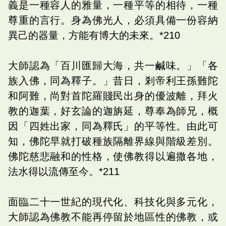
義是一種容人的雅量，一種平等的相待，一種
尊重的言行。身為佛光人，必須具備一份容納
異己的器量，方能有博大的未來。*210
大師認為「百川匯歸大海，共一鹹味。」「各
族入佛，同為釋子。」昔日，剎帝利王孫難陀
和阿難，尚對首陀羅賤民出身的優波離，拜火
教的迦葉，好玄論的迦旃延，尊奉為師兄，概
因「四姓出家，同為釋氏」的平等性。由此可
知，佛陀早就打破種族隔離界線與階級差別。
佛陀慈悲融和的性格，使佛教得以遍撒各地，
法水得以流傳至今。*211
面臨二十一世紀的現代化、科技化與多元化，
大師認為佛教不能再停留於地區性的佛教，或