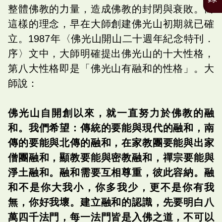
整體佛教的力量，造成佛教的封閉與衰敗。而
這樣的理念，早在大師創建佛光山初期就已確
立。1987年〈佛光山開山二十週年紀念特刊．
序〉文中，大師明確提出佛光山的十大性格，
第八大性格即是「佛光山有融和的性格」。大
師說：
佛光山自開創以來，就一直努力於佛教的融
和。我們希望：傳統的要能與現代的融和，南
傳的要能與北傳的融和，在家教團要能與出家
僧團融和，顯教要能與密教融和，禪宗要能與
淨土融和。融和需要互相尊重，彼此容納。融
和不是你大我小，你多我少，更不是你有我
無，你好我壞。建立融和的認識，先要明白八
萬四千法門，每一法門皆是入佛之道，不可以