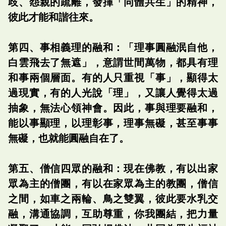
歧、怨親的疏離，發揮「同體共生」的精神，
彼此才能和諧往來。
第四、事相義理的融和：「理事圓融泯自他，
白雲飛去了無遮」，意謂世間萬物，都具有理
和事兩個層面。有的人只重視「事」，顯得太
過現實，有的人光說「理」，又讓人覺得太過
抽象，無法心領神會。因此，事與理要融和，
能以事顯理，以理彰事，理事無礙，甚至事事
無礙，也就能圓融自在了。
第五、僧信四眾的融和：現在佛教，有以出家
眾為主的僧團，有以在家眾為主的教團，僧信
之間，如車之兩輪、鳥之雙翼，彼此要水乳交
融，溝通協調，互助尊重，你我團結，把力量