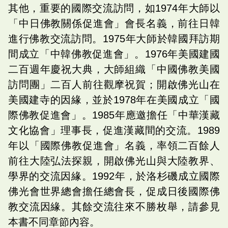
其他，重要的國際交流訪問，如1974年大師以
「中日佛教關係促進會」會長名義，前往日韓
進行佛教交流訪問。1975年大師於韓國拜訪期
間成立「中韓佛教促進會」。1976年美國建國
二百週年慶祝大典，大師組織「中國佛教美國
訪問團」二百人前往觀摩祝賀；開啟佛光山在
美國建寺的因緣，並於1978年在美國成立「國
際佛教促進會」。1985年應邀擔任「中華漢藏
文化協會」理事長，促進漢藏間的交流。1989
年以「國際佛教促進會」名義，率領二百餘人
前往大陸弘法探親，開啟佛光山與大陸教界、
學界的交流因緣。1992年，於洛杉磯成立國際
佛光會世界總會擔任總會長，促成日後國際佛
教交流因緣。其餘交流往來不勝枚舉，請參見
本書不同章節內容。