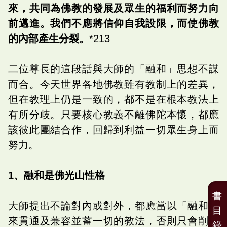
來，共同為佛教的發展及眾生的福利而努力向
前邁進。我們不應將信仰自我設限，而使佛教
的內部產生分裂。
*213
二位尊長的這段話與大師的「融和」思想不謀
而合。今天世界各地佛教雖有教制上的差異，
但在教理上仍是一致的，都不是在根本教法上
有所分歧。只要核心教義不離佛陀本懷，都應
該彼此團結合作，回歸到利益一切眾生身上而
努力。
1、融和是佛光山性格
書
大師提出不論對內或對外，都應當以「融和」
目
來貫通及兼容並蓄一切的教法，否則只會削弱
錄