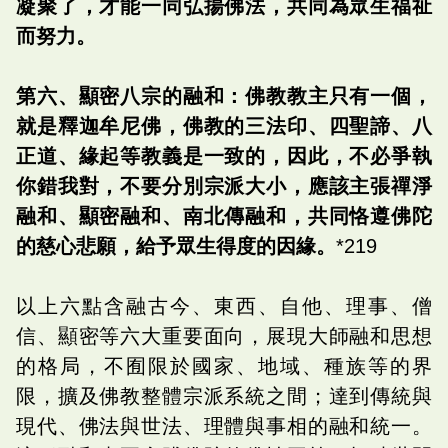
凝聚了，才能一同弘揚佛法，共同為眾生福祉
而努力。
第六、顯密八宗的融和：佛教教主只有一個，
就是釋迦牟尼佛，佛教的三法印、四聖諦、八
正道、緣起等教義是一致的，因此，不必爭執
你錯我對，不要分別宗派大小，應該主張禪淨
融和、顯密融和、南北傳融和，共同恪遵佛陀
的慈心悲願，給予眾生得度的因緣。
*219
以上六點含融古今、東西、自他、理事、僧
信、顯密等六大重要面向，展現大師融和思想
的格局，不囿限於國家、地域、種族等的界
限，擴及佛教整體宗派系統之間；達到傳統與
現代、佛法與世法、理體與事相的融和統一。