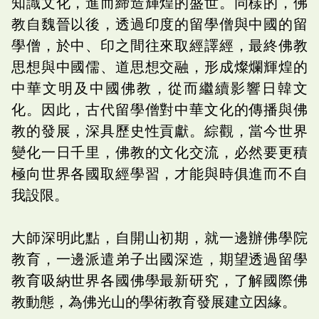
知識文化，進而締造輝煌的盛世。同樣的，佛
教自魏晉以後，透過印度的留學僧與中國的留
學僧，於中、印之間往來取經譯經，最終佛教
思想與中國儒、道思想交融，形成燦爛輝煌的
中華文明及中國佛教，從而繼續影響日韓文
化。因此，古代留學僧對中華文化的傳播與佛
教的發展，深具歷史性貢獻。綜觀，當今世界
變化一日千里，佛教的文化交流，必然要更積
極向世界各國取經學習，才能與時俱進而不自
我設限。
大師深明此點，自開山初期，就一邊辦佛學院
教育，一邊派遣弟子出國深造，期望透過留學
教育吸納世界各國佛學最新研究，了解國際佛
教動態，為佛光山的學術教育發展建立因緣。