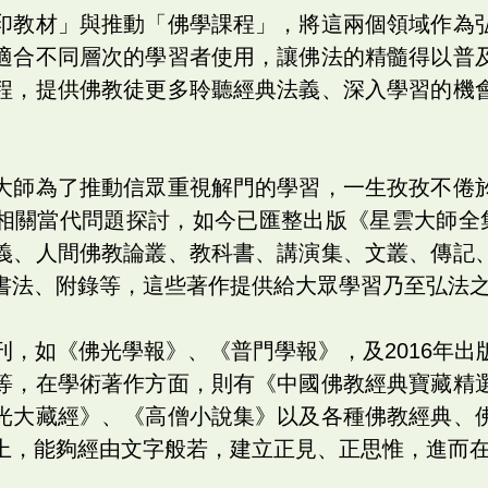
印教材」與推動「佛學課程」，將這兩個領域作為
適合不同層次的學習者使用，讓佛法的精髓得以普
程，提供佛教徒更多聆聽經典法義、深入學習的機
大師為了推動信眾重視解門的學習，一生孜孜不倦
相關當代問題探討，如今已匯整出版《星雲大師全集
義、人間佛教論叢、教科書、講演集、文叢、傳記
書法、附錄等，這些著作提供給大眾學習乃至弘法
刊，如《佛光學報》、《普門學報》，及2016年出
等，在學術著作方面，則有《中國佛教經典寶藏精
光大藏經》、《高僧小說集》以及各種佛教經典、
上，能夠經由文字般若，建立正見、正思惟，進而