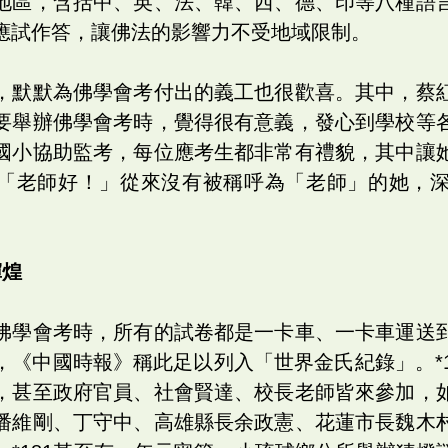
地區，含括中、英、法、韓、西、德、印等八種語
應試作答，讓佛法的影響力不受地域限制。
，默默為佛學會考付出的義工也很歡喜。其中，蔡
要舉辦佛學會考時，覺得很有意義，發心到學校等
國小協助監考，每位應考生都非常有禮貌，其中讓
「老師好！」從來沒有被稱呼為「老師」的她，
輝煌
佛學會考時，所有的試卷都是一卡車、一卡車運送
，《中國時報》稱此足以列入「世界金氏紀錄」。*1
，甚至政府官員、社會賢達、校長老師皆來參加，
潘維剛、丁守中、高雄縣長余政憲、花蓮市長魏木