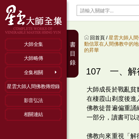
回首頁 /
星雲大師人間
動信眾在人間佛教中的地
書
大師全集
的昇華
目
大師略傳
錄
107 一、
全集相關
星雲大師人間佛教傳燈錄
大師成長於戰亂貧
在棲霞山剃度後進
影音弘法
佛教徒普遍偏重誦
相關連結
一部分，讀書可以
佛教向來重視「解