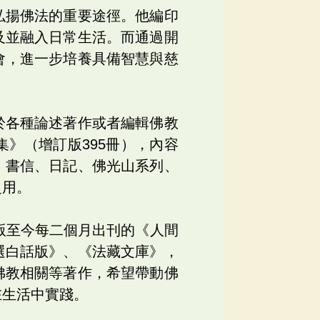
弘揚佛法的重要途徑。他編印
及並融入日常生活。而通過開
會，進一步培養具備智慧與慈
於各種論述著作或者編輯佛教
》（增訂版395冊），內容
、書信、日記、佛光山系列、
之用。
版至今每二個月出刊的《人間
選白話版》、《法藏文庫》，
佛教相關等著作，希望帶動佛
在生活中實踐。