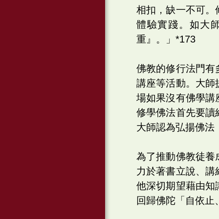
相扣，缺一不可。
體驗實踐。如大
重』。」*173
佛教的修行法門有
講座等活動。大師
場如果沒有佛學講
修學佛法首先要讀
大師認為弘揚佛法
為了推動佛教徒養
力於著書立說、講
他深切期望藉由知
回歸佛陀「自依止