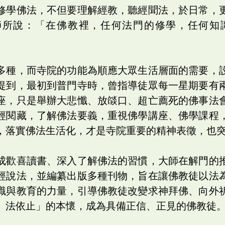
修學佛法，不但要理解經教，聽經聞法，於日常，
師所說：「在佛教裡，任何法門的修學，任何知
多種，而寺院的功能為順應大眾生活層面的需要，
提到，最初到普門寺時，曾指導徒眾每一星期要有
座，只是舉辦大悲懺、放燄口、超亡薦死的佛事法
經閱藏，了解佛法要義，重視佛學講座、佛學課程
，落實佛法生活化，才是寺院重要的精神表徵，也
成歡喜讀書、深入了解佛法的習慣，大師在解門的
經說法，並編纂出版多種刊物，旨在讓佛教徒以法
識與教育的力量，引導佛教徒改變求神拜佛、向外
、法依止」的本懷，成為具備正信、正見的佛教徒