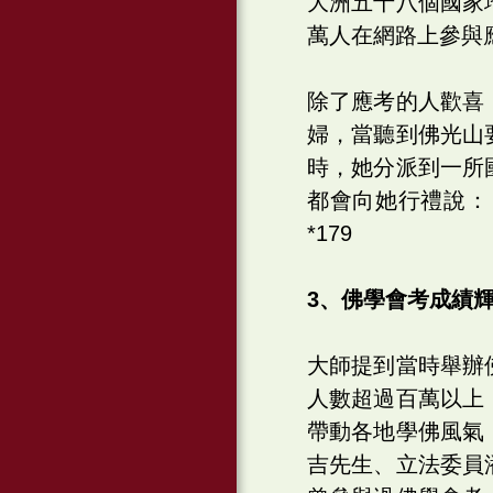
大洲五十八個國家
萬人在網路上參與
除了應考的人歡喜
婦，當聽到佛光山
時，她分派到一所
都會向她行禮說：
*179
3、佛學會考成績
大師提到當時舉辦
人數超過百萬以上
帶動各地學佛風氣
吉先生、立法委員