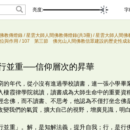
亮度:
字
佛教傳燈錄 /
星雲大師人間佛教傳燈錄(共3冊) /
星雲大師人間佛教
位與作用 /
107 第三節 佛光山人間佛教信眾建設的歷史性成就
解行並重──信仰層次的昇華
窮的年代，從小沒有進過學校讀書，連一張小學畢
入棲霞律學院就讀，讀書成為大師生命中的重要資
經念佛，而不讀書、不思考，他認為不僅打坐念佛
改變我們的氣質，擴大自己的視野，增廣見識，明
行並重」。解，是知解法義，提升自我；行，是行