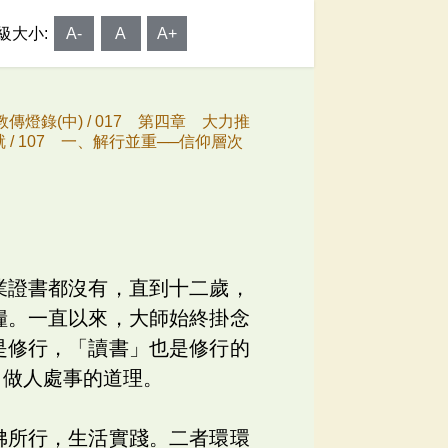
級大小:
A-
A
A+
傳燈錄(中) /
017 第四章 大力推
 /
107 一、解行並重──信仰層次
業證書都沒有，直到十二歲，
糧。一直以來，大師始終掛念
是修行，「讀書」也是修行的
白做人處事的道理。
佛所行，生活實踐。二者環環