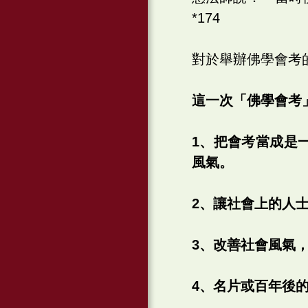
*174
對於舉辦佛學會考
這一次「佛學會考
1、把會考當成是
風氣。
2、讓社會上的人
3、改善社會風氣
4、名片或百年後