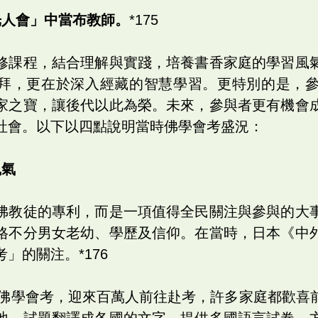
光人會」中當布教師。
*175
修課程，結合理解與實踐，培養書香家庭的學習風
拜，更在於深入經藏的智慧學習。更特別的是，
家之寶，讓後代以此為榮。未來，參與者更有機會
社會。以下以四點說明當時佛學會考盛況：
風氣
佛教徒的專利，而是一項值得全民關注與參與的大
格不分男女老幼、學歷及信仰。在當時，日本《中
」的關注。*176
舉辦佛學會考，迎來百萬人前往赴考，許多家庭都歡喜
地，試題翻譯成各國的文字，提供多國語言試卷，