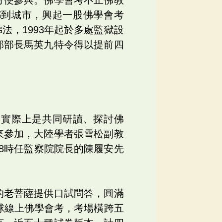
鄉到城市，興起一股佛學會考
，1993年起於多處監獄設
部部長馬英九特令得以提前四
，實際上是共同研讀、探討佛
來參加，大陸學者張雪松副教
8時任監察院院長的陳履安先
的老菩薩提供口試問答，圓滿
球線上佛學會考，考場橫跨五