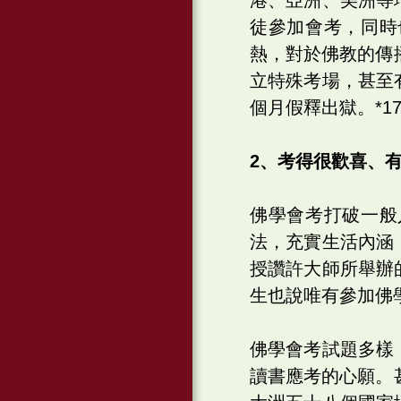
徒參加會考，同時
熱，對於佛教的傳
立特殊考場，甚至
個月假釋出獄。*17
2、考得很歡喜、
佛學會考打破一般
法，充實生活內涵
授讚許大師所舉辦
生也說唯有參加佛
佛學會考試題多樣
讀書應考的心願。