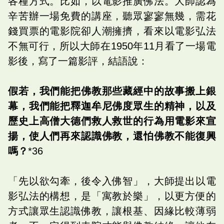
各種方式。比如，以電影推廣佛法。大師認為
辛苦辦一場免費的講座，聽眾寥寥無幾，需花
錢買票的電影院卻人潮擁擠，看來以電影弘法
不無可行，所以大師在1950年11月看了一場電
影後，寫了一篇影評，結語說：
假若，我們能把佛教那些藏經中的故事搬上銀
幕，我們能把釋迦牟尼佛度眾生的精神，以及
歷史上高僧大德們救人救世的行為用電影來宣
揚，使人們再來認識佛教，還怕佛教不能復興
嗎？
*36
「先以欲勾牽，後令入佛智」，大師提出以電
影弘法的構想，是「寓教於樂」，以更方便的
方式讓眾生認識佛教，讓根基、因緣比較薄弱