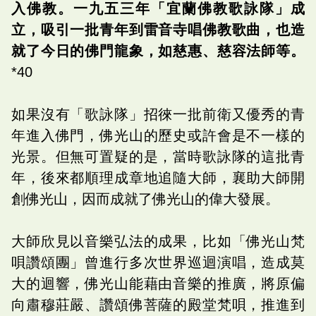
入佛教。一九五三年「宜蘭佛教歌詠隊」成
立，吸引一批青年到雷音寺唱佛教歌曲，也造
就了今日的佛門龍象，如慈惠、慈容法師等。
*40
如果沒有「歌詠隊」招徠一批前衛又優秀的青
年進入佛門，佛光山的歷史或許會是不一樣的
光景。但無可置疑的是，當時歌詠隊的這批青
年，後來都順理成章地追隨大師，襄助大師開
創佛光山，因而成就了佛光山的偉大發展。
大師欣見以音樂弘法的成果，比如「佛光山梵
唄讚頌團」曾進行多次世界巡迴演唱，造成莫
大的迴響，佛光山能藉由音樂的推廣，將原偏
向肅穆莊嚴、讚頌佛菩薩的殿堂梵唄，推進到