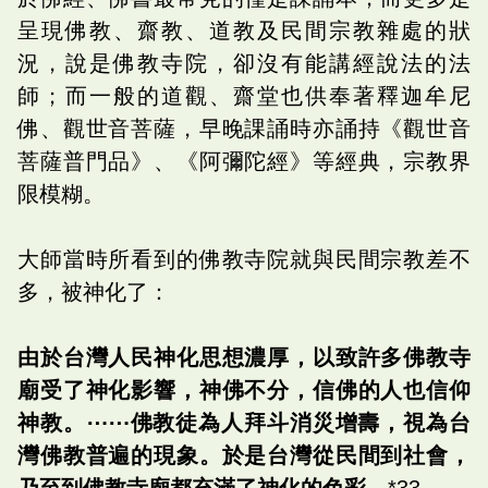
呈現佛教、齋教、道教及民間宗教雜處的狀
況，說是佛教寺院，卻沒有能講經說法的法
師；而一般的道觀、齋堂也供奉著釋迦牟尼
佛、觀世音菩薩，早晚課誦時亦誦持《觀世音
菩薩普門品》、《阿彌陀經》等經典，宗教界
限模糊。
大師當時所看到的佛教寺院就與民間宗教差不
多，被神化了：
由於台灣人民神化思想濃厚，以致許多佛教寺
廟受了神化影響，神佛不分，信佛的人也信仰
神教。⋯⋯佛教徒為人拜斗消災增壽，視為台
灣佛教普遍的現象。於是台灣從民間到社會，
乃至到佛教寺廟都充滿了神化的色彩。
*33