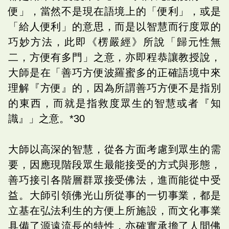
便」，當然不是現在語境上的「便利」，或是
「給人便利」的意思，而是以智慧而行度眾的
巧妙方法，此即《楞嚴經》所說「歸元性無
二，方便有多門」之意，亦即程恭讓教授說，
大師是在「善巧方便波羅蜜多的正確語境中來
理解『方便』的，因為所謂善巧方便不是指別
的東西，而就是指救度眾生的智慧或者『知
識』」之意。*30
大師以高深的智慧，從各方面考慮到眾生的需
要，因應現階段眾生最能接受的方式與形態，
善巧接引各階層群眾接受佛法，進而能從中受
益。大師引領佛光山所從事的一切事業，都是
立基在弘法利生的方便上所施設，而文化事業
具備了源遠流長的特性，亦確實承擔了人間佛