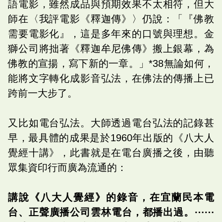
語電影，雖然成品與預期效果不太相符，但大
師在〈我評電影《釋迦傳》〉仍說：「『佛教
需要電影化』，這是多年來的口號與理想。金
獅公司將拙著《釋迦牟尼佛傳》搬上銀幕，為
佛教的宣揚，寫下新的一章。」*38無論如何，
能將文字轉化成影音弘法，在佛法的傳播上已
跨前一大步了。
又比如電台弘法。大師透過電台弘法的記錄甚
早，最具體的成果是於1960年出版的《八大人
覺經十講》，此書就是在電台廣播之後，由聽
眾集資印行而廣為流通的：
講說《八大人覺經》的錄音，在宜蘭民本電
台、正聲廣播公司雲林電台，都播出過。⋯⋯