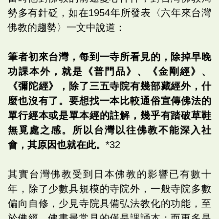
勢多有針砭，如在1954年所發表〈六年來台灣
佛教的趨勢〉一文中說道：
筆者初來台灣，每到一寺所看見的，除掉早晚
功課本外，就是《普門品》、《金剛經》、
《彌陀經》，除了三五寺院有幾部藏經外，什
麼也沒有了。要想找一本比較通俗宣傳佛法的
單行經本或是單本經的註解，幾乎有踏破草鞋
無覓處之感。所以台灣以往佛教不能深入社
會，其原因也就在此。
*32
其實台灣佛教受到日本佛教的影響已有數十
年，除了少數具規模的寺院外，一般寺院多數
偏向自修，少見寺院具備弘法教化的功能，至
於佛經、佛書最常見的僅是課誦本；而更多是