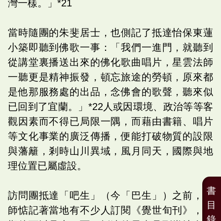
灣一樣。」*21
當時隨團的朱斐居士，也側記了抵達怡保東蓮
小築即聽到佛歌一事：「我們一進門，就聽到
從講堂裏播送出來的佛化歌曲唱片，星雲法師
一聽更是精神振發，頓忘旅途的勞頓，原來都
是他那服務處的出品，念佛會的歌聲，聽來似
已回到了宜蘭。」*22人或因環境、政治等等客
觀因素而不得已局限一隅，而藉由書籍、唱片
等文化事業的廣泛傳播，便能打破物質的設限
與藩籬，剎時山川異域，風月同天，國際與地
理位置已屬虛設。
書
訪問團抵達「吧生」（今「巴生」）之前，大
目
師惦記著當地有不少人訂閱《覺世旬刊》，很
錄