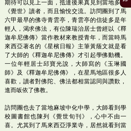
期待可以見上一面，抵達後果真見到當地多位
《覺世》讀者，而且愉悅交流。訪問團到了馬
六甲最早的佛寺青雲亭，青雲亭的信徒多是年
輕人，渴求佛法，有位陳瑞治居士曾經以《釋
迦牟尼佛傳》當作教材來教授青年，而當時馬
來西亞著名的《星檳日報》主筆黃蔭文就是看
了大師的《釋迦牟尼佛傳》才引起學佛動機。
一位年輕居士邱寶光說，大師寫的《玉琳國
師》及《釋迦牟尼佛傳》，在星馬地區很多人
喜歡，讀者對佛陀、佛法都相當認同與讚歎，
進而皈依了佛教。
訪問團也去了當地麻坡中化中學，大師看到學
校圖書館也陳列《覺世旬刊》，心中不由一
喜。尤其到了馬來西亞淨業寺，居然就看到當