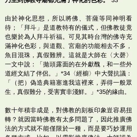
由於神化思想，所以將佛、菩薩等同神明看
待；「拜斗」是道教特有的儀式，但佛教徒竟
也樂於為人拜斗祈福。可見其時台灣的佛寺充
滿神化色彩，與道觀、宮廟的功能相去不多，
魚目混珠，真假難辨。這就是大師在〈大磬〉
一文中說：「拋頭露面的在外獻醜，和一些外
道經文結了伴侶。」*34〈經櫥〉中大聲抗議：
「（把）偽造典籍塞進我這裡來，弄得一般眾
生，真假難分，受害實非淺鮮。」*35的緣由。
數十年積非成是，對佛教的刻板印象豈容易扭
轉？就因當時佛教有太多問題了，因此推廣佛
法的方式就不能僅限於一種，而是要巧妙運用