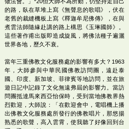
做法會。」*20但大師不為所動，仍堅持走自己
的路，臥在草堆上寫《無聲息的歌唱》，伏在
老舊的裁縫機板上寫《釋迦牟尼佛傳》，在與
煮雲法師隨緣赴講的路上構思《玉琳國師》。
這些著作甫出版即造成旋風，將佛法種子遍灑
世界各地，歷久不衰。
當年三重佛教文化服務處的影響有多大？1963
年，大師參與中華民國佛教訪問團，遠赴泰
國、印度、新加坡、菲律賓等地訪問，並在旅
遊日記中記錄了文化無遠弗屆的影響力。當訪
問團抵達馬來西亞怡保時，受到當地佛教界熱
烈歡迎，大師說：「在歡迎會中，電唱機上播
出佛教文化服務處所發行的佛教唱片，那悠揚
熟悉的歌聲，高入雲霄，使我聽了好像回到台