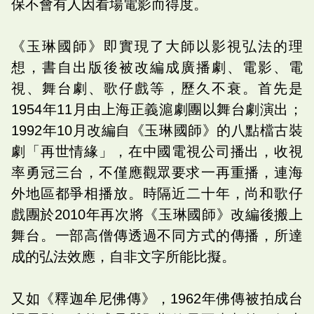
保不會有人因看場電影而得度。
《玉琳國師》即實現了大師以影視弘法的理
想，書自出版後被改編成廣播劇、電影、電
視、舞台劇、歌仔戲等，歷久不衰。首先是
1954年11月由上海正義滬劇團以舞台劇演出；
1992年10月改編自《玉琳國師》的八點檔古裝
劇「再世情緣」，在中國電視公司播出，收視
率勇冠三台，不僅應觀眾要求一再重播，連海
外地區都爭相播放。時隔近二十年，尚和歌仔
戲團於2010年再次將《玉琳國師》改編後搬上
舞台。一部高僧傳透過不同方式的傳播，所達
成的弘法效應，自非文字所能比擬。
又如《釋迦牟尼佛傳》，1962年佛傳被拍成台