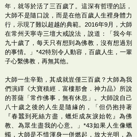
年，就等於活了三百歲了。這深有哲理的話，
大師不是隨口說，而是在他百歲人生裡身體力
行，示現了難以超越的典範。2016年9月，大師
在常州天寧寺三壇大戒說法，說道：「我今年
九十歲了，每天只有想到為佛教，沒有想過別
的事情。」*42特別令人動容，百歲人生，一輩
子心繫佛教，再無其他。
大師一生辛勤，其成就豈僅三百歲？大師為我
們演繹《大寶積經．富樓那會．神力品》所說
的菩薩「常作佛事，無有休息」。大師說自己
八十歲之後的人生是隨緣的，「但仍抱持著
『春蠶到死絲方盡，蠟炬成灰淚始乾』為佛
教、為眾生盡我的心意。」*43如果人生像蠟
蠋，大師是不惜渾身一併燃起，放大光明，為