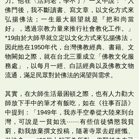
力。他在〈活到老，學不了〉一文中說：「入
佛門後，我不斷讀書、寫文章，以文化方式來
弘揚佛法；一生最大願望就是『把和尚當
好』，透過宗教力量來推行社會教化工作。」
*19由於大師早就立定以文化方式來弘揚佛法，
因此他在1950年代，台灣佛教經典、書籍、文
物闕如之際，就在台北三重成立「佛教文化服
務處」，以每月一經、白話經典以及佛教文物
流通，滿足民眾對於佛法的渴望與需求。
其實，在大師生活最困頓之際，也有人力勸大
師放下手中的筆才有飯吃，如在《往事百語》
中提到：「1949年，我赤手空拳從大陸來到台
灣，可說是一貧如洗⋯⋯有些信徒憐愍我貧
窮，勸我放棄撰文投稿，隨著寺眾去趕經懺、