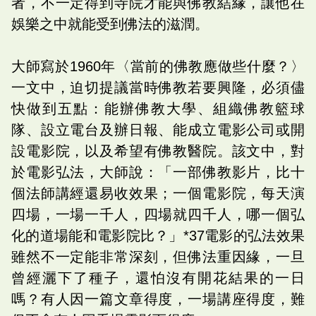
者，不一定得到寺院才能與佛教結緣，讓他在
娛樂之中就能受到佛法的滋潤。
大師寫於1960年〈當前的佛教應做些什麼？〉
一文中，迫切提議當時佛教若要興隆，必須儘
快做到五點：能辦佛教大學、組織佛教籃球
隊、設立電台及辦日報、能成立電影公司或開
設電影院，以及希望有佛教醫院。該文中，對
於電影弘法，大師說：「一部佛教影片，比十
個法師講經還易收效果；一個電影院，每天演
四場，一場一千人，四場就四千人，哪一個弘
化的道場能和電影院比？」*37電影的弘法效果
雖然不一定能非常深刻，但佛法重因緣，一旦
曾經灑下了種子，還怕沒有開花結果的一日
嗎？有人因一篇文章得度，一場講座得度，難