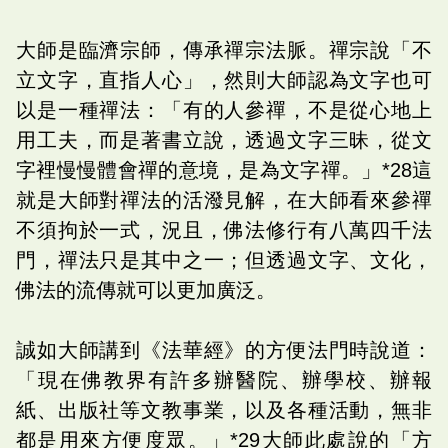
大師是臨濟宗師，傳承禪宗法脈。禪宗說「不
立文字，直指人心」，然則大師認為文字也可
以是一種禪法：「有的人參禪，不是從心地上
用工夫，而是著書立說，透過文字三昧，從文
字裡慢慢體會禪的意境，是為文字禪。」*28這
就是大師對禪法的活潑見解，在大師看來參禪
不須拘於一式，況且，佛法修行有八萬四千法
門，禪法只是其中之一；但透過文字、文化，
佛法的流傳就可以更加廣泛。
誠如大師講到《法華經》的方便法門時說道：
「現在佛教界有許多辦醫院、辦學校、辦報
紙、出版社等文教事業，以及各種活動，無非
都是用來方便度眾。」*29大師此處說的「方