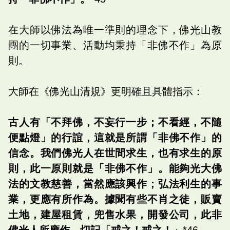
在大師以佛法為唯一準則的理念下，佛光山教
團的一切事業、活動均秉持「非佛不作」為原
則。
大師在《佛光山清規》更明確且具體指示：
古人有「不拜佛，不妄行一步；不看經，不隨
便點燈」的行誼，這就是所謂「非佛不作」的
信念。我們佛光人在世間求生，也有求生的原
則，此一原則就是「非佛不作」。能夠光大佛
法的文教慈善，當然應該興作；弘法利生的事
業，更應有所作為。據聞有些不肖之徒，販賣
土地，建屋租賃，兜售水果，開發公司，此非
佛光人所應作，切記「戒之！戒之！」
*46