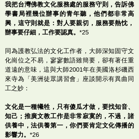
我把台灣佛教文化服務處的服務守則，告訴佛
學書局裡幾位辦事的青年聽，他們都非常高
興，這守則就是：對人要親切，服務要熱忱，
辦事要仔細，工作要認真。
*25
同為護教弘法的文化工作者，大師深知固守文
化崗位之不易，寥寥數語雖簡要，卻有著任重
道遠的意味，這與大師2001年在美國洛杉磯西
來寺為「美洲徒眾講習會」座談開示有異曲同
工之妙：
文化是一種犧牲，只有傻瓜才做，要找知音、
知己；推廣文教工作是非常寂寞的，不過，諸
供養中，法供養第一，你們要肯定文化傳播的
影響力。
*26