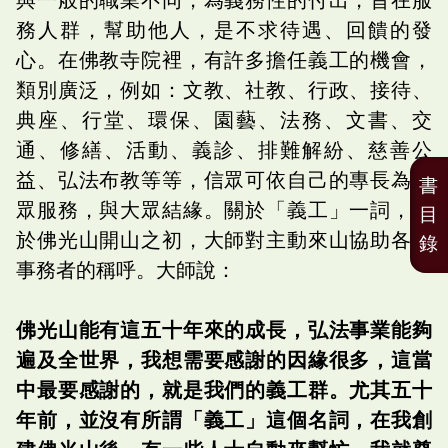
務人群，幫助他人，是不求待遇、回饋的發
心。在佛教寺院裡，有許多擔任義工的機會，
類別廣泛，例如：文教、社教、行政、接待、
典座、行堂、環保、園藝、法務、文書、交
通、修繕、活動、義診、排難解紛、慈善公
益、弘法布教等等，信眾可依自己的專長為大
書
眾服務，與大眾結緣。關於「義工」一詞，源
目
於佛光山開山之初，大師對主動來山協助各項
錄
事務者的稱呼。大師說：
佛光山能有這五十年來的成長，弘法事業能夠
遍及全世界，我想需要感謝的因緣很多，這當
中最要感謝的，就是我們的義工群。尤其五十
年前，並沒有所謂「義工」這個名詞，在我創