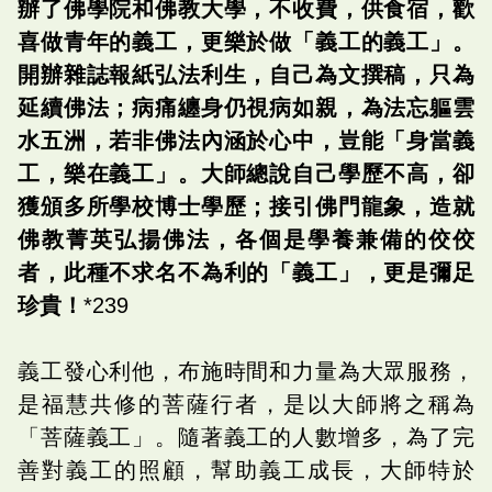
辦了佛學院和佛教大學，不收費，供食宿，歡
喜做青年的義工，更樂於做「義工的義工」。
開辦雜誌報紙弘法利生，自己為文撰稿，只為
延續佛法；病痛纏身仍視病如親，為法忘軀雲
水五洲，若非佛法內涵於心中，豈能「身當義
工，樂在義工」。大師總說自己學歷不高，卻
獲頒多所學校博士學歷；接引佛門龍象，造就
佛教菁英弘揚佛法，各個是學養兼備的佼佼
者，此種不求名不為利的「義工」，更是彌足
珍貴！
*239
義工發心利他，布施時間和力量為大眾服務，
是福慧共修的菩薩行者，是以大師將之稱為
「菩薩義工」。隨著義工的人數增多，為了完
善對義工的照顧，幫助義工成長，大師特於