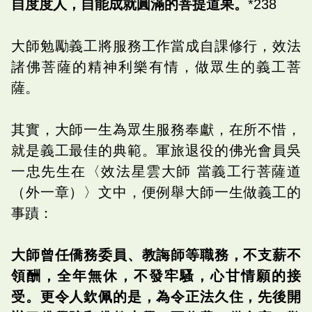
自度度人，自能成就圓滿的菩提道果。
*238
大師勉勵義工將服務工作當成自課修行，效法
諸佛菩薩的精神利樂有情，做眾生的義工菩
薩。
其實，大師一生為眾生服務奉獻，在所不惜，
就是義工最佳的典範。軍旅退役的佛光會員吳
一忠先生在〈效法星雲大師 當義工行菩薩道
（外一章）〉文中，便例舉大師一生做義工的
事蹟：
大師曾任僑務委員、教誨師等職務，不支薪不
領酬，全年無休，不發牢騷，心甘情願的接
受。更令人欽佩的是，為令正法久住，先後開