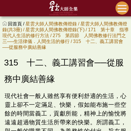
回首頁 /
星雲大師人間佛教傳燈錄 /
星雲大師人間佛教傳燈
錄(共3冊) /
星雲大師人間佛教傳燈錄(下) /
171 第十章 指導
現代人生活的修行方法 /
275 第四節 人間佛教修行法門之
三──生活律儀．人間生活的修行 /
315 十二、義工講習會
──從服務中廣結善緣
315 十二、義工講習會──從服
務中廣結善緣
現代社會一般人雖然享有便利舒適的生活，心
靈上卻不一定滿足、快樂，假如能布施一些空
餘的時間當義工，貢獻所能，精神上的愉悅將
遠遠超過物質生活所帶來的快樂。所謂義工，
與一般的職業不同，為義務性的付出，旨在服